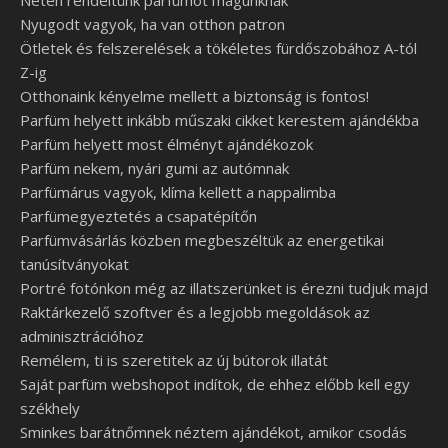
Nyugodt vagyok, ha van otthon patron
Ötletek és felszerelések a tökéletes fürdőszobához A-tól
Z-ig
Otthonaink kényelme mellett a biztonság is fontos!
Parfüm helyett inkább műszaki cikket kerestem ajándékba
Parfüm helyett most élményt ajándékozok
Parfüm nekem, nyári gumi az autómnak
Parfümárus vagyok, klíma kellett a nappalimba
Parfümegyeztetés a csapatépítőn
Parfümvásárlás közben megbeszéltük az energetikai
tanúsítványokat
Portré fotónkon még az illatszerünket is érezni tudjuk majd
Raktárkezelő szoftver és a legjobb megoldások az
adminisztrációhoz
Remélem, ti is szeretitek az új bútorok illatát
Saját parfüm webshopot indítok, de ehhez előbb kell egy
székhely
Sminkes barátnőmnek néztem ajándékot, amikor csodás