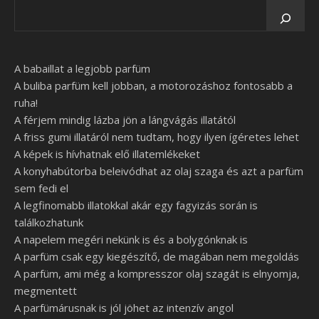
A babaillat a legjobb parfüm
A buliba parfüm kell jobban, a motorozáshoz fontosabb a
ruha!
A férjem mindig lázba jön a lángvágás illatától
A friss gumi illatáról nem tudtam, hogy ilyen ígéretes lehet
A képek is hívhatnak elő illatemlékeket
A konyhabútorba beleivódhat az olaj szaga és azt a parfüm
sem fedi el
A legfinomabb illatokkal akár egy fagyizás során is
találkozhatunk
A napelem megéri nekünk is és a bolygónknak is
A parfüm csak egy kiegészítő, de magában nem megoldás
A parfüm, ami még a kompresszor olaj szagát is elnyomja,
megmentett
A parfümárusnak is jól jöhet az intenzív angol