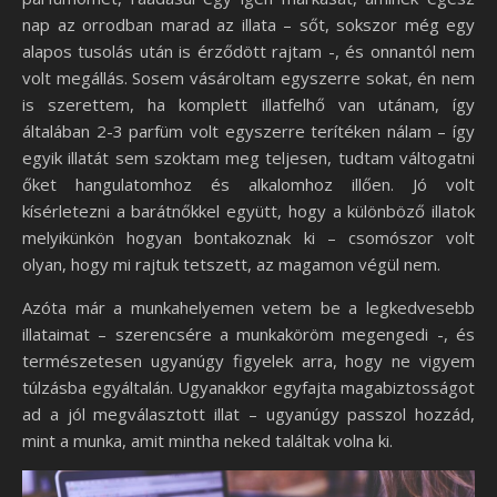
nap az orrodban marad az illata – sőt, sokszor még egy
alapos tusolás után is érződött rajtam -, és onnantól nem
volt megállás. Sosem vásároltam egyszerre sokat, én nem
is szerettem, ha komplett illatfelhő van utánam, így
általában 2-3 parfüm volt egyszerre terítéken nálam – így
egyik illatát sem szoktam meg teljesen, tudtam váltogatni
őket hangulatomhoz és alkalomhoz illően. Jó volt
kísérletezni a barátnőkkel együtt, hogy a különböző illatok
melyikünkön hogyan bontakoznak ki – csomószor volt
olyan, hogy mi rajtuk tetszett, az magamon végül nem.
Azóta már a munkahelyemen vetem be a legkedvesebb
illataimat – szerencsére a munkaköröm megengedi -, és
természetesen ugyanúgy figyelek arra, hogy ne vigyem
túlzásba egyáltalán. Ugyanakkor egyfajta magabiztosságot
ad a jól megválasztott illat – ugyanúgy passzol hozzád,
mint a munka, amit mintha neked találtak volna ki.