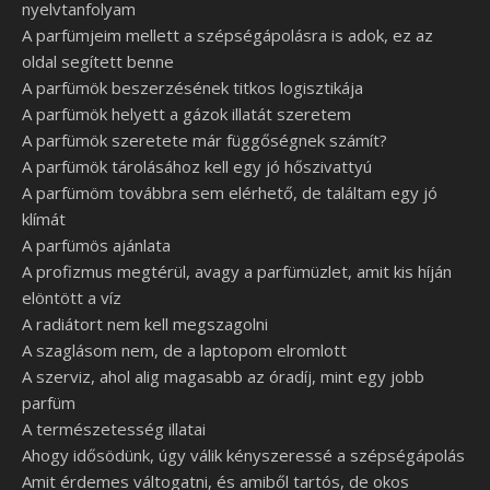
nyelvtanfolyam
A parfümjeim mellett a szépségápolásra is adok, ez az
oldal segített benne
A parfümök beszerzésének titkos logisztikája
A parfümök helyett a gázok illatát szeretem
A parfümök szeretete már függőségnek számít?
A parfümök tárolásához kell egy jó hőszivattyú
A parfümöm továbbra sem elérhető, de találtam egy jó
klímát
A parfümös ajánlata
A profizmus megtérül, avagy a parfümüzlet, amit kis híján
elöntött a víz
A radiátort nem kell megszagolni
A szaglásom nem, de a laptopom elromlott
A szerviz, ahol alig magasabb az óradíj, mint egy jobb
parfüm
A természetesség illatai
Ahogy idősödünk, úgy válik kényszeressé a szépségápolás
Amit érdemes váltogatni, és amiből tartós, de okos