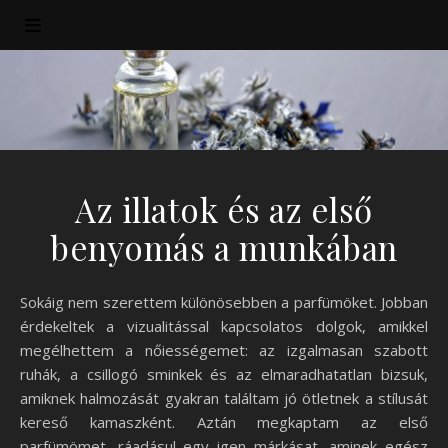
Az illatok és az első
benyomás a munkában
Sokáig nem szerettem különösebben a parfümöket. Jobban
érdekeltek a vizualitással kapcsolatos dolgok, amikkel
megélhettem a nőiességemet: az izgalmasan szabott
ruhák, a csillogó sminkek és az elmaradhatatlan bizsuk,
amiknek halmozását gyakran találtam jó ötletnek a stílusát
kereső kamaszként. Aztán megkaptam az első
parfümömet, ráadásul egy igen márkásat, aminek egész