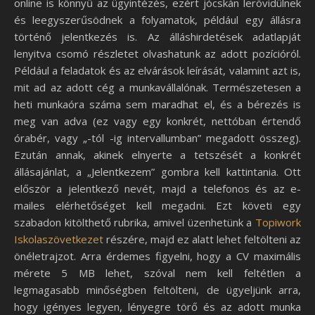
online is könnyű az ügyintézés, ezért jócskán lerövidülnek
és leegyszerűsödnek a folyamatok, például egy állásra
történő jelentkezés is. Az álláshirdetések adatlapját
lenyitva csomó részletet olvashatunk az adott pozícióról.
Például a feladatok és az elvárások leírását, valamint azt is,
mit ad az adott cég a munkavállalónak. Természetesen a
heti munkaóra száma sem maradhat el, és a bérezés is
meg van adva (ez vagy egy konkrét, nettóban értendő
órabér, vagy „-tól -ig intervallumban” megadott összeg).
Ezután annak, akinek elnyerte a tetszését a konkrét
állásajánlat, a „Jelentkezem” gombra kell kattintania. Ott
először a jelentkező nevét, majd a telefonos és az e-
mailes elérhetőséget kell megadni. Ezt követi egy
szabadon kitölthető rubrika, amivel üzenhetünk a
Topiwork
Iskolaszövetkezet
részére, majd ez alatt lehet feltölteni az
önéletrajzot. Arra érdemes figyelni, hogy a CV maximális
mérete 5 MB lehet, szóval nem kell feltétlen a
legmagasabb minőségben feltölteni, de ügyeljünk arra,
hogy igényes legyen, lényegre törő és az adott munka