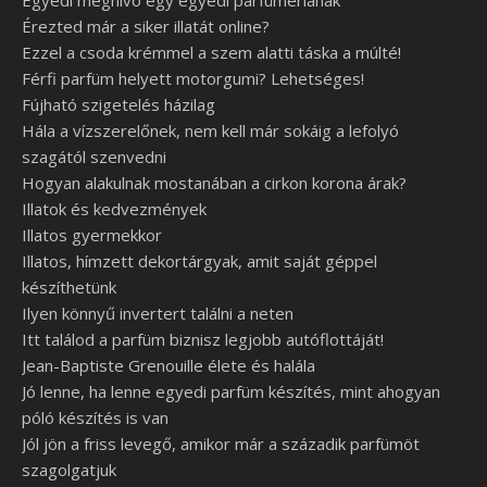
Érezted már a siker illatát online?
Ezzel a csoda krémmel a szem alatti táska a múlté!
Férfi parfüm helyett motorgumi? Lehetséges!
Fújható szigetelés házilag
Hála a vízszerelőnek, nem kell már sokáig a lefolyó
szagától szenvedni
Hogyan alakulnak mostanában a cirkon korona árak?
Illatok és kedvezmények
Illatos gyermekkor
Illatos, hímzett dekortárgyak, amit saját géppel
készíthetünk
Ilyen könnyű invertert találni a neten
Itt találod a parfüm biznisz legjobb autóflottáját!
Jean-Baptiste Grenouille élete és halála
Jó lenne, ha lenne egyedi parfüm készítés, mint ahogyan
póló készítés is van
Jól jön a friss levegő, amikor már a századik parfümöt
szagolgatjuk