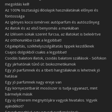
megoldás kell!
Az 100% tisztaságú illóolajok használatának előnyei és
fontossága
Az igényes kocsi ismérvei: autóparfüm és autószőnyeg
Az illatok és az első benyomás a munkában
Az ízlésem sokak szerint furcsa, az illatokat is beleértve
Az otthonunkba csak a legjobbat!
Cégalapítás, székhelyszolgáltatás tippek kezdőknek
Csajos dolgokból csakis a legjobbat!
Csodás balatoni illatok, csodás balatoni szállások - Siófokon
Egy járhatónak tűnő út: biokozmetikumok
Egy jó parfümnek és a tibeti hangtálaknak is lehetnek jó
hatásai
Egy jó parfümnek nagy ereje van
Egy környezetbarát mosószer is tudja ugyanazt, mint
bármelyik másik
Egy új étterem megnyitójára vagyok hivatalos. Vigyek
ajándékot?
Egyedi meghívó egy egyedi parfümériának