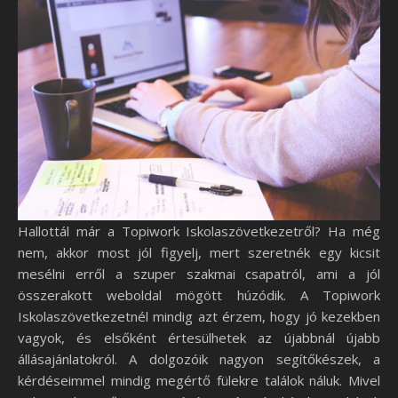
Hallottál már a Topiwork Iskolaszövetkezetről? Ha még
nem, akkor most jól figyelj, mert szeretnék egy kicsit
mesélni erről a szuper szakmai csapatról, ami a jól
összerakott weboldal mögött húzódik. A Topiwork
Iskolaszövetkezetnél mindig azt érzem, hogy jó kezekben
vagyok, és elsőként értesülhetek az újabbnál újabb
állásajánlatokról. A dolgozóik nagyon segítőkészek, a
kérdéseimmel mindig megértő fülekre találok náluk. Mivel