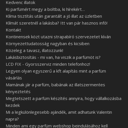
Kedvenc illatok
Ki parfümért megy a boltba, ki hírekért…
Klíma tisztítás után garantált a jó illat az üzletben
Klímát szeretnél a lakásba? Itt van pár hasznos infó!
Kontakt
Kontinensek közt utazni strapabíró szervezetet kíván
Környezettudatosság nagyban és kicsiben
Közeleg a tavasz, illatozzunk!
Lakásbiztosítás - mi van, ha viszik a parfümöt is?
LCD FIX - Gyorsszerviz minden telefonhoz!
Legyen olyan egyszerű a kft alapítás mint a parfüm
vásárlás
Mamának jár a parfüm, babának az illatszermentes
kényeztetés
Megtetszett a parfüm készítés annyira, hogy vállalkozásba
kezdek
Mi a legkülönlegesebb ajándék, amit adhatunk Valentin
napra?
Minden ami egy parfüm webshop beindulásához kell