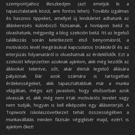
szempontjaihoz illeszkedjen (azt emeljük ki a
tapasztalataink közül, ami fontos lehet). További izgalmas
és hasznos tippeket, amellyel új lendületet adhatunk az
álláskeresés különböző fázisainak, a honlapon belül is
olvashatunk, mégpedig a blog szekción belül. Itt az legelső
találkozás során keletkezett első benyomásról, a
motivációs levél megírásával kapcsolatos trükkökről és az
interjúzás folyamatáról is olvashatnak az érdeklődők. Ezt a
szekciót kifejezetten azoknak ajánlom, akik még kezdők az
állásokat tekintve, sőt, akár életük legelső állására
pályáznak. Bár azok számára is tartogathat
érdekességeket, akik tapasztaltabbak már a munka
világában, mégis azt javaslom, hogy elsősorban azok
olvassák el, akik még nem írtak motivációs levelet vagy
nem tudják, hogyan is kell elképzelni egy állásinterjút. A
Topiwork Iskolaszövetkezet tehát összességében a
munkavállalás minden fázisán végigkísér majd, ezért is
ajánlom őket!