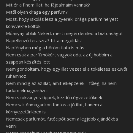
Mit ér a finom illat, ha fájdalmaim vannak?
Mitől olyan drága egy parfüm?
Most, hogy iskolás lesz a gyerek, drága parfüm helyett
könyvekre költök
Műanyag ablak Neked, mert megérdemled a biztonságot
Napellenző teraszra? Itt a megoldás!
Napfényben még a bőröm illata is más
Nem csak a parfümökért vagyok oda, az új hobbim a
szappan készítés lett
Nem gondoltam, hogy egy illat vezet el a tökéletes esküvői
ruhámhoz
Nem mindig az az illat, amit elképzelek – főleg, ha nem
tudom elmagyarázni
Nem szokványos tippek, kezdő cégvezetőknek
Nemcsak önmagunkon fontos a jó illat, hanem a
környezetünkben is
Nemcsak parfümöt, futócipőt sem a legjobb ajándékba
venni
Neten rendeltünk parfümöt magunknak