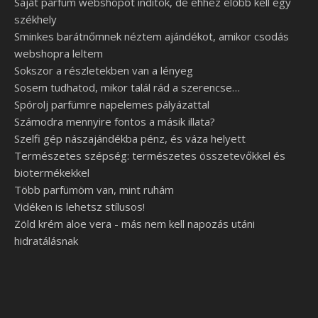
Saját parfüm webshopot indítok, de ehhez előbb kell egy
székhely
Sminkes barátnőmnek néztem ajándékot, amikor csodás
webshopra leltem
Sokszor a részletekben van a lényeg
Sosem tudhatod, mikor talál rád a szerencse…
Spórolj parfümre napelemes pályázattal
Számodra mennyire fontos a másik illata?
Szelfi gép nászajándékba pénz, és váza helyett
Természetes szépség: természetes összetevőkkel és
biotermékekkel
Több parfümöm van, mint ruhám
Vidéken is lehetsz stílusos!
Zöld krém aloe vera - más nem kell napozás utáni
hidratálásnak