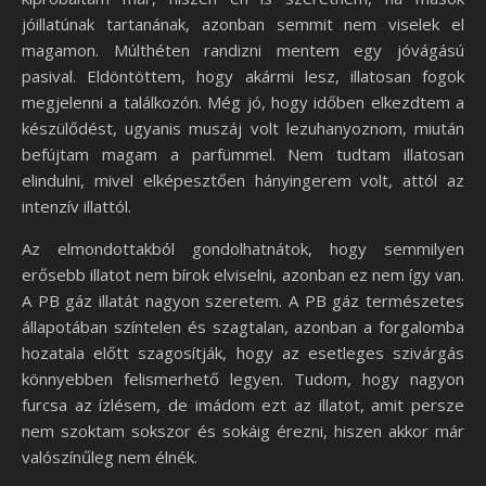
jóillatúnak tartanának, azonban semmit nem viselek el
magamon. Múlthéten randizni mentem egy jóvágású
pasival. Eldöntöttem, hogy akármi lesz, illatosan fogok
megjelenni a találkozón. Még jó, hogy időben elkezdtem a
készülődést, ugyanis muszáj volt lezuhanyoznom, miután
befújtam magam a parfümmel. Nem tudtam illatosan
elindulni, mivel elképesztően hányingerem volt, attól az
intenzív illattól.
Az elmondottakból gondolhatnátok, hogy semmilyen
erősebb illatot nem bírok elviselni, azonban ez nem így van.
A PB gáz illatát nagyon szeretem. A PB gáz természetes
állapotában színtelen és szagtalan, azonban a forgalomba
hozatala előtt szagosítják, hogy az esetleges szivárgás
könnyebben felismerhető legyen. Tudom, hogy nagyon
furcsa az ízlésem, de imádom ezt az illatot, amit persze
nem szoktam sokszor és sokáig érezni, hiszen akkor már
valószínűleg nem élnék.