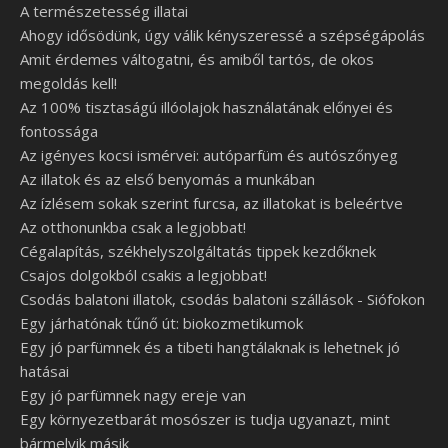
A természetesség illatai
Ahogy idősödünk, úgy válik kényszeressé a szépségápolás
Amit érdemes váltogatni, és amiből tartós, de okos
megoldás kell!
Az 100% tisztaságú illóolajok használatának előnyei és
fontossága
Az igényes kocsi ismérvei: autóparfüm és autószőnyeg
Az illatok és az első benyomás a munkában
Az ízlésem sokak szerint furcsa, az illatokat is beleértve
Az otthonunkba csak a legjobbat!
Cégalapítás, székhelyszolgáltatás tippek kezdőknek
Csajos dolgokból csakis a legjobbat!
Csodás balatoni illatok, csodás balatoni szállások - Siófokon
Egy járhatónak tűnő út: biokozmetikumok
Egy jó parfümnek és a tibeti hangtálaknak is lehetnek jó
hatásai
Egy jó parfümnek nagy ereje van
Egy környezetbarát mosószer is tudja ugyanazt, mint
bármelyik másik