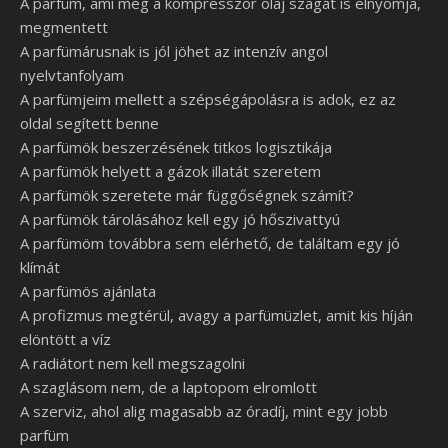
A parfüm, ami még a kompresszor olaj szagát is elnyomja,
megmentett
A parfümárusnak is jól jöhet az intenzív angol
nyelvtanfolyam
A parfümjeim mellett a szépségápolásra is adok, ez az
oldal segített benne
A parfümök beszerzésének titkos logisztikája
A parfümök helyett a gázok illatát szeretem
A parfümök szeretete már függőségnek számít?
A parfümök tárolásához kell egy jó hőszivattyú
A parfümöm továbbra sem elérhető, de találtam egy jó
klímát
A parfümös ajánlata
A profizmus megtérül, avagy a parfümüzlet, amit kis híján
elöntött a víz
A radiátort nem kell megszagolni
A szaglásom nem, de a laptopom elromlott
A szerviz, ahol alig magasabb az óradíj, mint egy jobb
parfüm