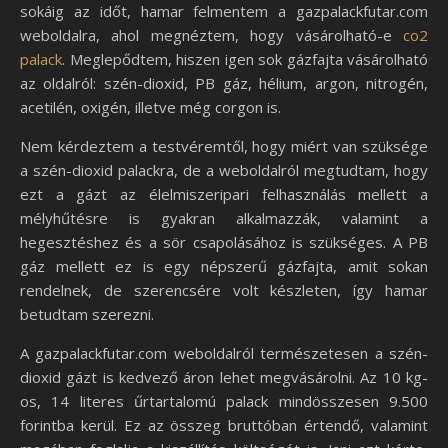
sokáig az időt, hamar felmentem a gazpalackfutar.com
weboldalra, ahol megnéztem, hogy vásárolható-e
co2
palack
. Meglepődtem, hiszen igen sok gázfajta vásárolható
az oldalról: szén-dioxid, PB gáz, hélium, argon, nitrogén,
acetilén, oxigén, illetve még corgon is.
Nem kérdeztem a testvéremtől, hogy miért van szüksége
a szén-dioxid palackra, de a weboldalról megtudtam, hogy
ezt a gázt az élelmiszeripari felhasználás mellett a
mélyhűtésre is gyakran alkalmazzák, valamint a
hegesztéshez és a sör csapolásához is szükséges. A PB
gáz mellett ez is egy népszerű gázfajta, amit sokan
rendelnek, de szerencsére volt készleten, így hamar
betudtam szerezni.
A gazpalackfutar.com weboldalról természetesen a szén-
dioxid gázt is kedvező áron lehet megvásárolni. Az 10 kg-
os, 14 literes űrtartalomú palack mindösszesen 9.500
forintba kerül. Ez az összeg bruttóban értendő, valamint