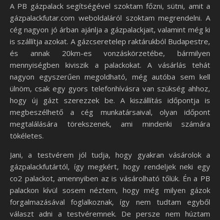
A PB gázpalack segítségével szoktam főzni, sütni, amit a
gázpalackfutar.com weboldaláról szoktam megrendelni. A
cég nagyon jó árban ajánlja a gázpalackjait, valamint még ki
is szállítja azokat. A gázcseretelep raktárukból Budapestre,
és annak 20km-es vonzáskörzetébe, bármilyen
mennyiségben kiviszik a palackokat. A vásárlás tehát
nagyon egyszerűen megoldható, még autóba sem kell
ülnöm, csak egy gyors telefonhívásra van szükség ahhoz,
hogy új gázt szerezzek be. A kiszállítás időpontja is
megbeszélhető a cég munkatársaival, olyan időpont
megtalálására törekszenek, ami mindenki számára
tökéletes.
Jani, a testvérem jól tudja, hogy gyakran vásárolok a
gázpalackfutártól, így megkért, hogy rendeljek neki egy
co2 palackot, amennyiben az is vásárolható tőlük. Én a PB
palackon kívül sosem néztem, hogy még milyen gázok
forgalmazásával foglalkoznak, így nem tudtam egyből
választ adni a testvéremnek. De persze nem húztam