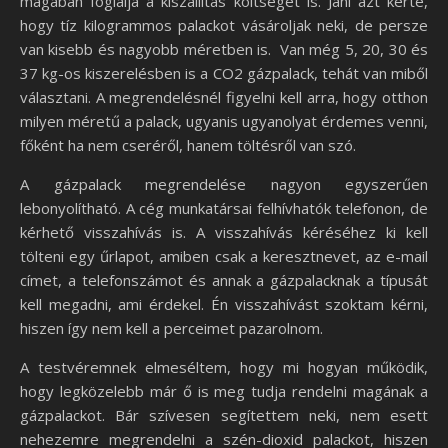
magában foglalja a kiszállítás költségét is. Jani azt kérte,
hogy tíz kilogrammos palackot vásároljak neki, de persze
van kisebb és nagyobb méretben is. Van még 5, 20, 30 és
37 kg-os kiszerelésben is a CO2 gázpalack, tehát van miből
választani. A megrendelésnél figyelni kell arra, hogy otthon
milyen méretű a palack, ugyanis ugyanolyat érdemes venni,
főként ha nem cseréről, hanem töltésről van szó.
A gázpalack megrendelése nagyon egyszerűen
lebonyolítható. A cég munkatársai felhívhatók telefonon, de
kérhető visszahívás is. A visszahívás kéréséhez ki kell
tölteni egy űrlapot, amiben csak a keresztnevet, az e-mail
címet, a telefonszámot és annak a gázpalacknak a típusát
kell megadni, ami érdekel. Én visszahívást szoktam kérni,
hiszen így nem kell a perceimet pazarolnom.
A testvéremnek elmeséltem, hogy mi hogyan működik,
hogy legközelebb már ő is meg tudja rendelni magának a
gázpalackot. Bár szívesen segítettem neki, nem esett
nehezemre megrendelni a szén-dioxid palackot, hiszen