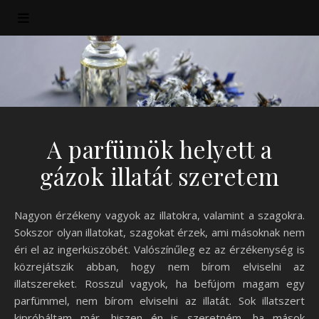
A parfümök helyett a
gázok illatát szeretem
Nagyon érzékeny vagyok az illatokra, valamint a szagokra.
Sokszor olyan illatokat, szagokat érzek, ami másoknak nem
éri el az ingerküszöbét. Valószínűleg ez az érzékenység is
közrejátszik abban, hogy nem bírom elviselni az
illatszereket. Rosszul vagyok, ha befújom magam egy
parfümmel, nem bírom elviselni az illatát. Sok illatszert
kipróbáltam már, hiszen én is szeretném, ha mások