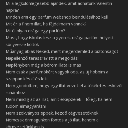
Mi a legkülönlegesebb ajándék, amit adhatunk Valentin
napra?
Minden ami egy parfüm webshop beindulásához kell
Mit ér a finom illat, ha fájdalmaim vannak?
Mitől olyan drága egy parfüm?
Most, hogy iskolás lesz a gyerek, drága parfüm helyett
könyvekre költök
Műanyag ablak Neked, mert megérdemled a biztonságot
Napellenző teraszra? Itt a megoldás!
Napfényben még a bőröm illata is más
Nem csak a parfümökért vagyok oda, az új hobbim a
szappan készítés lett
Nem gondoltam, hogy egy illat vezet el a tökéletes esküvői
ruhámhoz
Nem mindig az az illat, amit elképzelek – főleg, ha nem
tudom elmagyarázni
Nem szokványos tippek, kezdő cégvezetőknek
Nemcsak önmagunkon fontos a jó illat, hanem a
környezetünkben is