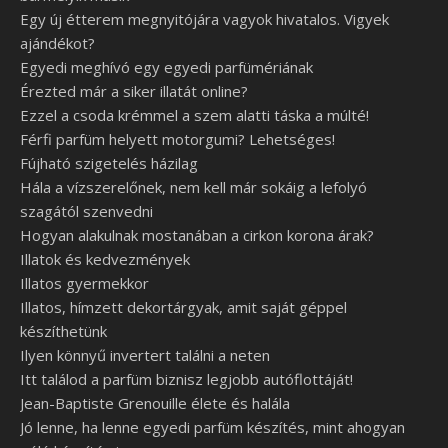
Egy új étterem megnyitójára vagyok hivatalos. Vigyek
ajándékot?
Egyedi meghívó egy egyedi parfümériának
Érezted már a siker illatát online?
Ezzel a csoda krémmel a szem alatti táska a múlté!
Férfi parfüm helyett motorgumi? Lehetséges!
Fújható szigetelés házilag
Hála a vízszerelőnek, nem kell már sokáig a lefolyó
szagától szenvedni
Hogyan alakulnak mostanában a cirkon korona árak?
Illatok és kedvezmények
Illatos gyermekkor
Illatos, hímzett dekortárgyak, amit saját géppel
készíthetünk
Ilyen könnyű invertert találni a neten
Itt találod a parfüm biznisz legjobb autóflottáját!
Jean-Baptiste Grenouille élete és halála
Jó lenne, ha lenne egyedi parfüm készítés, mint ahogyan