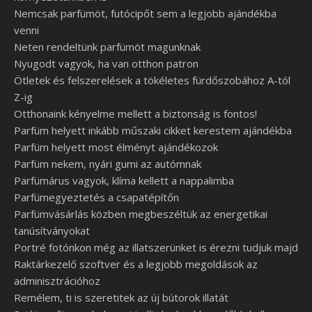
Nemcsak parfümöt, futócipőt sem a legjobb ajándékba
venni
Neten rendeltünk parfümöt magunknak
Nyugodt vagyok, ha van otthon patron
Ötletek és felszerelések a tökéletes fürdőszobához A-tól
Z-ig
Otthonaink kényelme mellett a biztonság is fontos!
Parfüm helyett inkább műszaki cikket kerestem ajándékba
Parfüm helyett most élményt ajándékozok
Parfüm nekem, nyári gumi az autómnak
Parfümárus vagyok, klíma kellett a nappalimba
Parfümegyeztetés a csapatépítőn
Parfümvásárlás közben megbeszéltük az energetikai
tanúsítványokat
Portré fotónkon még az illatszerünket is érezni tudjuk majd
Raktárkezelő szoftver és a legjobb megoldások az
adminisztrációhoz
Remélem, ti is szeretitek az új bútorok illatát