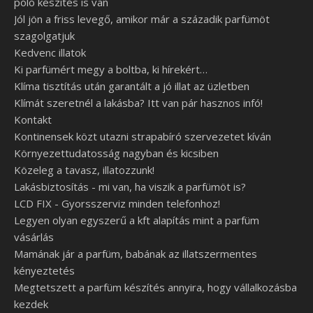
póló készítés is van
Jól jön a friss levegő, amikor már a századik parfümöt
szagolgatjuk
Kedvenc illatok
Ki parfümért megy a boltba, ki hírekért…
Klíma tisztítás után garantált a jó illat az üzletben
Klímát szeretnél a lakásba? Itt van pár hasznos infó!
Kontakt
Kontinensek közt utazni strapabíró szervezetet kíván
Környezettudatosság nagyban és kicsiben
Közeleg a tavasz, illatozzunk!
Lakásbiztosítás - mi van, ha viszik a parfümöt is?
LCD FIX - Gyorsszerviz minden telefonhoz!
Legyen olyan egyszerű a kft alapítás mint a parfüm
vásárlás
Mamának jár a parfüm, babának az illatszermentes
kényeztetés
Megtetszett a parfüm készítés annyira, hogy vállalkozásba
kezdek