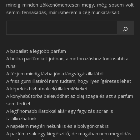
mindig minden zökkenőmentesen megy, még sosem volt
semmi fennakadás, már ismerem a cég munkatársait.
A babaillat a legjobb parfüm
A buliba parfüm kell jobban, a motorozáshoz fontosabb a
ruha!
A férjem mindig lázba jön a lángvágás illatától
A friss gumi illatáról nem tudtam, hogy ilyen ígéretes lehet
A képek is hívhatnak elő illatemlékeket
A konyhabútorba beleivódhat az olaj szaga és azt a parfüm
sem fedi el
A legfinomabb illatokkal akár egy fagyizás során is
találkozhatunk
A napelem megéri nekünk is és a bolygónknak is
A parfüm csak egy kiegészítő, de magában nem megoldás