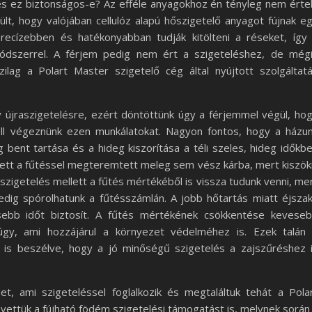
s ez biztonságos-e? Az efféle anyagokhoz én tényleg nem érte
lt, hogy valójában cellulóz alapú hőszigetelő anyagot fújnak e
recízebben és hatékonyabban tudják kitölteni a réseket, így
ódszerrel. A férjem pedig nem ért a szigeteléshez, de még
zilag a Polart Master szigetelő cég által nyújtott szolgáltat
 újraszigetelésre, ezért döntöttünk úgy a férjemmel végül, ho
ll végeznünk ezen munkálatokat. Nagyon fontos, hogy a házu
 bent tartása és a hideg kiszorítása a téli szeles, hideg időkb
lett a fűtéssel megteremtett meleg sem vész kárba, mert kiszök
 szigetelés mellett a fűtés mértékéből is vissza tudunk venni, me
pedig spórolhatunk a fűtésszámlán. A jobb hőtartás miatt éjsza
sebb időt biztosít. A fűtés mértékének csökkentése kevese
amúgy, ami hozzájárul a környezet védelméhez is. Ezek talán
m is beszélve, hogy a jó minőségű szigetelés a zajszűréshez 
, ami szigeteléssel foglalkozik és megtaláltuk tehát a Pola
ettük a fújható födém szigetelési támogatást is, melynek során