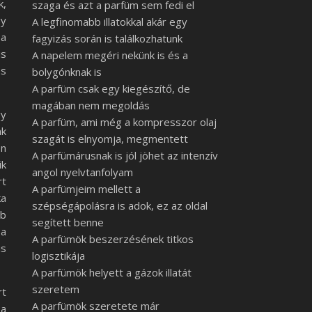
k,
szaga és azt a parfüm sem fedi el
gy
A legfinomabb illatokkal akár egy
 a
fagyizás során is találkozhatunk
is
A napelem megéri nekünk is és a
ás
bolygónknak is
A parfüm csak egy kiegészítő, de
magában nem megoldás
gy
A parfüm, ami még a kompresszor olaj
nk
szagát is elnyomja, megmentett
en
A parfümárusnak is jól jöhet az intenzív
ik
angol nyelvtanfolyam
rt
A parfümjeim mellett a
ka
szépségápolásra is adok, ez az oldal
bb
segített benne
 a
A parfümök beszerzésének titkos
is
logisztikája
A parfümök helyett a gázok illatát
szeretem
rt
A parfümök szeretete már
 a