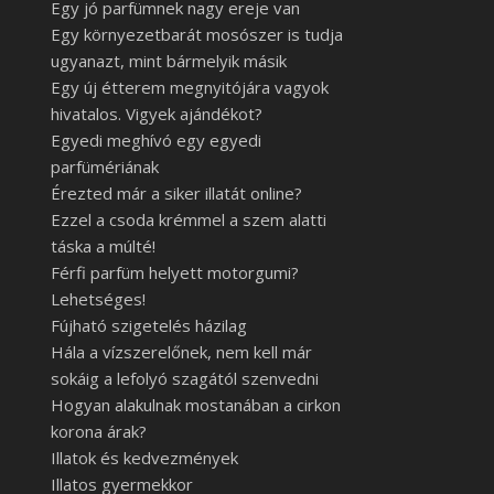
Egy jó parfümnek nagy ereje van
Egy környezetbarát mosószer is tudja
ugyanazt, mint bármelyik másik
Egy új étterem megnyitójára vagyok
hivatalos. Vigyek ajándékot?
Egyedi meghívó egy egyedi
parfümériának
Érezted már a siker illatát online?
Ezzel a csoda krémmel a szem alatti
táska a múlté!
Férfi parfüm helyett motorgumi?
Lehetséges!
Fújható szigetelés házilag
Hála a vízszerelőnek, nem kell már
sokáig a lefolyó szagától szenvedni
Hogyan alakulnak mostanában a cirkon
korona árak?
Illatok és kedvezmények
Illatos gyermekkor