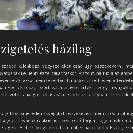
zigetelés házilag
 szabad különböző vegyszereket csak úgy összekeverni, me
atosnak kell lenni ezzel takarításkor. Viszont, ha tudja az embe
everhetők, akkor nem lehet baj. Én tudom, mert ezen a terület
ban veszek részt, ezért valamennyire értek a vegyi anyagokho
mészetes anyagot felhasználni ebben az iparágban, ezért mind
 hogy tilos ismeretlen anyagokat összekeverni nem más, mintho
hogy az anyagok reakcióihoz nem értő férjem, egy másik emb
ér szigeteléséhez. Még nem láttam ehhez hasonló módszert, ezé