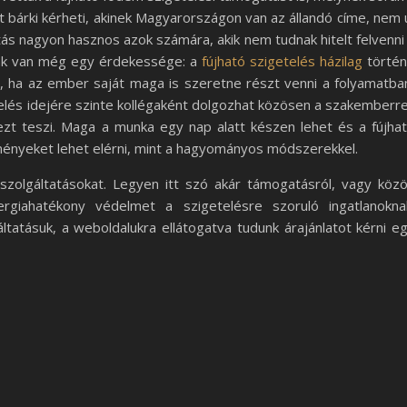
t bárki kérheti, akinek Magyarországon van az állandó címe, nem 
ás nagyon hasznos azok számára, akik nem tudnak hitelt felvenni
nak van még egy érdekessége: a
fújható szigetelés házilag
törté
, ha az ember saját maga is szeretne részt venni a folyamatba
telés idejére szinte kollégaként dolgozhat közösen a szakemberre
s ezt teszi. Maga a munka egy nap alatt készen lehet és a fújha
ényeket lehet elérni, mint a hagyományos módszerekkel.
zolgáltatásokat. Legyen itt szó akár támogatásról, vagy köz
giahatékony védelmet a szigetelésre szoruló ingatlanokna
tatásuk, a weboldalukra ellátogatva tudunk árajánlatot kérni e