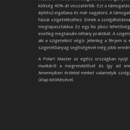
költség 40%-át visszatérítik. Ezt a támogatás
építésű ingatlana és már nagykorú. A támogat
házuk szigeteléséhez. Ennek a szolgáltatás
megtapasztalása. Ez egy kis plusz lehetőség
esetleg megtanulni néhány praktikát. A szige
aki a szigetelést végzi. Jelenleg a férjem i
szigetelőanyag segítségével még jobb eredm
A Polart Master az egész országban nyújt s
munkáról a megrendelővel és így ad ener
Amennyiben érdekel minket valamelyik szolgál
űrlap kitöltésével.