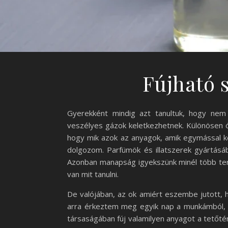
Fújható s
Gyerekként mindig azt tanultuk, hogy nem
veszélyes gázok keletkezhetnek. Különösen óv
hogy mik azok az anyagok, amik egymással k
dolgozom. Parfümök és illatszerek gyártásá
Azonban manapság igyekszünk minél több ter
van mit tanulni.
De valójában, az ok amiért eszembe jutott,
arra érkeztem meg egyik nap a munkámból, 
társaságában fúj valamilyen anyagot a tetőt