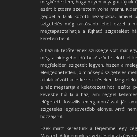
megkérdeztem, hogy milyen anyagot fújnak é
ezért biztosra szerettem volna menni. Kiderü
géppel a falak közötti hézagokba, amivel p
szigetelés még tartósabb lehet ezzel a m
megtapasztalhatja a fújható szigetelést há
keretein belül.
A házunk tetőterének szüksége volt már egy
még a hidegebb idő beköszönte előtt el ke
megfelelően szigetelt legyen, hiszen a meleg
elengedhetetlen. Jó minőségű szigetelés mel
a falak között keletkezett réseken. Megfelelő
a ház megtartja a keletkezett hőt, ezáltal 
kevésbé hűl ki a ház, ami reggel kelleme
elégetett fosszilis energiaforrással jár 
szigetelés legalapvetőbb előnyei. Arról ne
hozzájárul.
Ezek miatt kerestünk a férjemmel egy céget
Mastert. A födémünk szigeteléséhez igénybe v