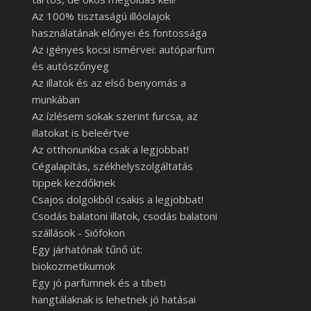
Az 100% tisztaságú illóolajok
használatának előnyei és fontossága
Az igényes kocsi ismérvei: autóparfüm
és autószőnyeg
Az illatok és az első benyomás a
munkában
Az ízlésem sokak szerint furcsa, az
illatokat is beleértve
Az otthonunkba csak a legjobbat!
Cégalapítás, székhelyszolgáltatás
tippek kezdőknek
Csajos dolgokból csakis a legjobbat!
Csodás balatoni illatok, csodás balatoni
szállások - Siófokon
Egy járhatónak tűnő út:
biokozmetikumok
Egy jó parfümnek és a tibeti
hangtálaknak is lehetnek jó hatásai