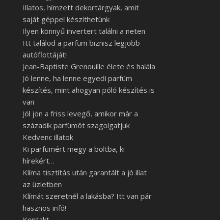
Illatos, hímzett dekortárgyak, amit
saját géppel készíthetünk
Ilyen könnyű invertert találni a neten
Itt találod a parfüm biznisz legjobb
autóflottáját!
Jean-Baptiste Grenouille élete és halála
Jó lenne, ha lenne egyedi parfüm
készítés, mint ahogyan póló készítés is
van
Jól jön a friss levegő, amikor már a
századik parfümöt szagolgatjuk
Kedvenc illatok
Ki parfümért megy a boltba, ki
hírekért…
Klíma tisztítás után garantált a jó illat
az üzletben
Klímát szeretnél a lakásba? Itt van pár
hasznos infó!
Kontakt