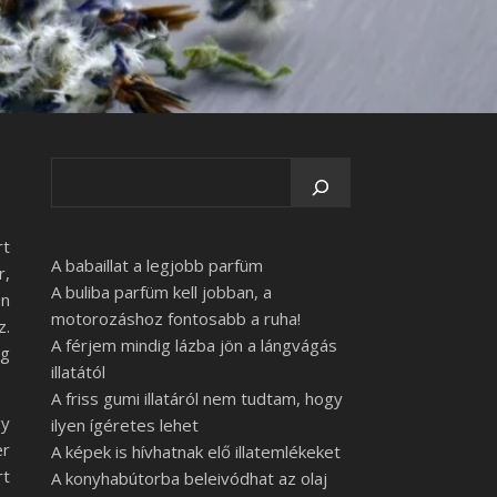
rt
A babaillat a legjobb parfüm
r,
A buliba parfüm kell jobban, a
en
motorozáshoz fontosabb a ruha!
z.
A férjem mindig lázba jön a lángvágás
ig
illatától
A friss gumi illatáról nem tudtam, hogy
gy
ilyen ígéretes lehet
er
A képek is hívhatnak elő illatemlékeket
rt
A konyhabútorba beleivódhat az olaj