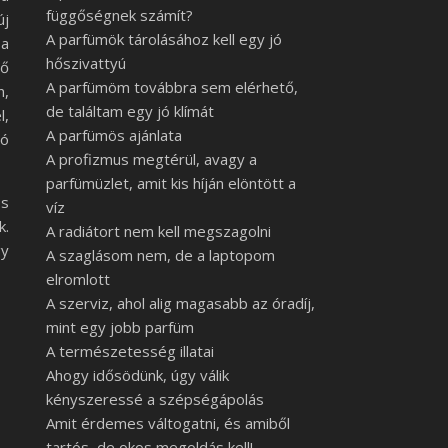
függőségnek számít?
új
A parfümök tárolásához kell egy jó
 a
hőszivattyú
nő
A parfümöm továbbra sem elérhető,
n,
de találtam egy jó klímát
l,
A parfümös ajánlata
tó
A profizmus megtérül, avagy a
parfümüzlet, amit kis híján elöntött a
ös
víz
k.
A radiátort nem kell megszagolni
gy
A szaglásom nem, de a laptopom
elromlott
A szerviz, ahol alig magasabb az óradíj,
mint egy jobb parfüm
A természetesség illatai
Ahogy idősödünk, úgy válik
kényszeressé a szépségápolás
Amit érdemes váltogatni, és amiből
tartós, de okos megoldás kell!