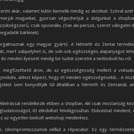
rint akár, valamint külön kiemelik mindig az akciókat. Szóval azér
smerjük magunkat, gyorsan végezhetjük a dolgunkat a shopba
 szükségszerű, csak opcionális. (Van aki persze, szeret válogatni 
megadatik bárkinek)
orgalmaznak egy magyar gyártó. A Németh és Zentai termék
gát, mert zabpelyhet is, de sok-sok egészséges alapanyagot leh
 és minden ilyesmit mindig be tudok szeretni a netbiobolt.hu-ról.
l, megfizethető áron, de az egészségesség mellett a voksuk
gondolni, ahhoz képest, hogy itt minden egészségesebb… A tisz
golást sem bonyolítják túl általában a Németh és Zentainál, a
ékleírással rendelkezik ebben a shopban. Aki csak mostanság ke
udatosságot, itt elindulhat felvilágosultan. Elolvashat mindent, 
g ez az egyetlen biobolt webshop mindenhez.
ele, ízkompromisszumok nélkül a répacukor. Ez egy természet