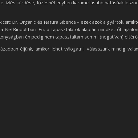
sze, ízlés kérdése, főzésnél enyhén karamellásabb hatásúak leszn
csit: Dr. Organic és Natura Siberica – ezek azok a gyártók, amikt
a NetBioboltban. Én, a tapasztalatok alapján mindkettőt ajánlo
ékonyságban én pedig nem tapasztaltam semmi (negatívan) eltérő
adban éljünk, amikor lehet válogatni, válasszunk mindig vala