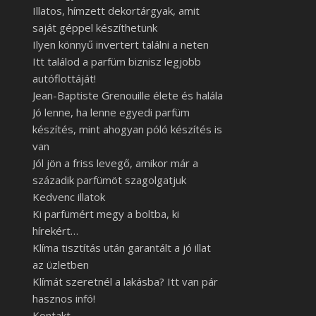
Illatos, hímzett dekortárgyak, amit
saját géppel készíthetünk
Ilyen könnyű invertert találni a neten
Itt találod a parfüm biznisz legjobb
autóflottáját!
Jean-Baptiste Grenouille élete és halála
Jó lenne, ha lenne egyedi parfüm
készítés, mint ahogyan póló készítés is
van
Jól jön a friss levegő, amikor már a
századik parfümöt szagolgatjuk
Kedvenc illatok
Ki parfümért megy a boltba, ki
hírekért…
Klíma tisztítás után garantált a jó illat
az üzletben
Klímát szeretnél a lakásba? Itt van pár
hasznos infó!
Kontakt