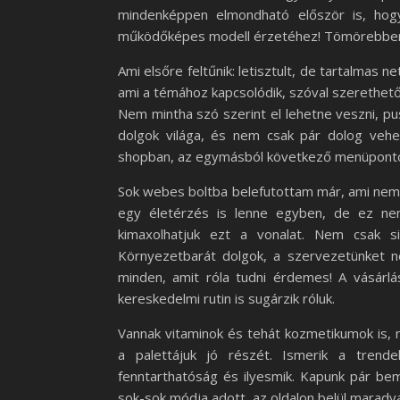
mindenképpen elmondható először is, hogy
működőképes modell érzetéhez! Tömörebben:
Ami elsőre feltűnik: letisztult, de tartalmas 
ami a témához kapcsolódik, szóval szerethető 
Nem mintha szó szerint el lehetne veszni, pus
dolgok világa, és nem csak pár dolog vehe
shopban, az egymásból következő menüponto
Sok webes boltba belefutottam már, ami nem a
egy életérzés is lenne egyben, de ez nem 
kimaxolhatjuk ezt a vonalat. Nem csak si
Környezetbarát dolgok, a szervezetünket 
minden, amit róla tudni érdemes! A vásárlás
kereskedelmi rutin is sugárzik róluk.
Vannak vitaminok és tehát kozmetikumok is, 
a palettájuk jó részét. Ismerik a tren
fenntarthatóság és ilyesmik. Kapunk pár bem
sok-sok módja adott, az oldalon belül maradv