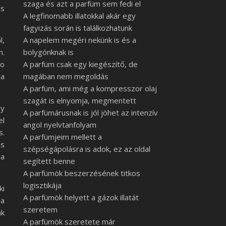
szaga és azt a parfüm sem fedi el
is
A legfinomabb illatokkal akár egy
fagyizás során is találkozhatunk
l,
A napelem megéri nekünk is és a
n.
bolygónknak is
io
A parfüm csak egy kiegészítő, de
 a
magában nem megoldás
A parfüm, ami még a kompresszor olaj
szagát is elnyomja, megmentett
gy
A parfümárusnak is jól jöhet az intenzív
el
angol nyelvtanfolyam
s.
A parfümjeim mellett a
és
szépségápolásra is adok, ez az oldal
 a
segített benne
A parfümök beszerzésének titkos
logisztikája
ki
A parfümök helyett a gázok illatát
 a
szeretem
ak
A parfümök szeretete már