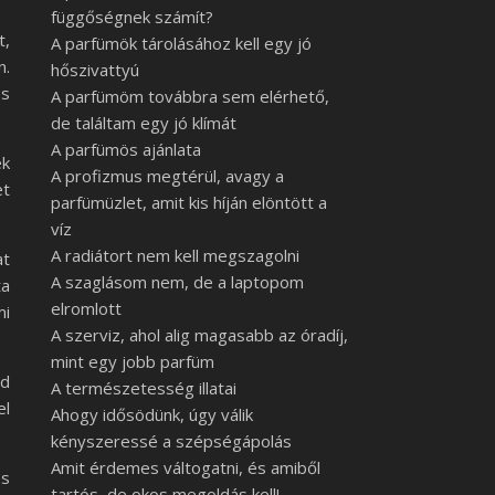
függőségnek számít?
t,
A parfümök tárolásához kell egy jó
n.
hőszivattyú
és
A parfümöm továbbra sem elérhető,
de találtam egy jó klímát
A parfümös ajánlata
ek
A profizmus megtérül, avagy a
et
parfümüzlet, amit kis híján elöntött a
víz
A radiátort nem kell megszagolni
at
A szaglásom nem, de a laptopom
ta
elromlott
mi
A szerviz, ahol alig magasabb az óradíj,
mint egy jobb parfüm
zd
A természetesség illatai
el
Ahogy idősödünk, úgy válik
kényszeressé a szépségápolás
Amit érdemes váltogatni, és amiből
es
tartós, de okos megoldás kell!