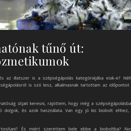
hatónak tűnő út:
ozmetikumok
s az illatszer is a szépségápolás kategóriájába esik-e? Né
égápolásról is szó lesz, alkalmasnak tartottam az időpontot
hatóság útjait keresni, rájöttem, hogy még a szépségápolásb
 dolgok, és azok használata. Van egy jó kis biobolt ehhez,
tosítani? És miért szerettem bele ebbe a bioboltba? No