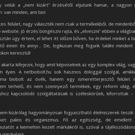
 velük a „nem kizárt” érzésétől eljutunk hamar, a nagyon 
 van minden, ami bio!
netes felület, nagy választék nem csak a termékekből, de mindenbő
website. Jó érzés böngészni rajta, és „elveszni” ebben a világba
ztán úgy értem, el lehet itt időzni bőven, ha érdekel minket a b
tő innen és annyi… De, logikusan meg fogunk találni mindent
kon keresztül!
karta kifejezni, hogy amit képviselnek az egy komplex világ, va
ilyen. A netbiobolt.hu sok hasznos dologgal szolgál, amikk
ma biobolt az övék, hanem egy ismeretterjesztő felület i
nem terhelő, és nem szennyező termékek, egy reform világ, 
hoz kapcsolódó szolgáltatásaik is széleskörűek, kiforrottak –
nem kizárólag hagyományosan fogyasztható élelmiszerek teszik 
deket: paleo és veganizmus. Fő az egészség, de emellett
utatót a kiemelten kezelt márkáikról is, szóval a tájékozódásn
a mindvégig.