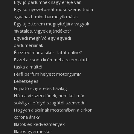
Egy jó parfümnek nagy ereje van
Egy környezetbarát mosószer is tudja
ugyanazt, mint bármelyik másik
Egy új étterem megnyitójára vagyok
hivatalos. Vigyek ajándékot?
Egyedi meghívó egy egyedi
parfümériának
Érezted már a siker illatát online?
Ezzel a csoda krémmel a szem alatti
táska a múlté!
Férfi parfüm helyett motorgumi?
Lehetséges!
Fújható szigetelés házilag
Hála a vízszerelőnek, nem kell már
sokáig a lefolyó szagától szenvedni
Hogyan alakulnak mostanában a cirkon
korona árak?
Illatok és kedvezmények
Illatos gyermekkor