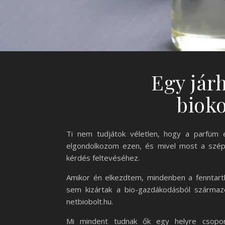
Egy jár
biok
Ti nem tudjátok véletlen, hogy a parfüm é
elgondolkozom ezen, és mivel most a széps
kérdés feltevéséhez.
Amikor én elkezdtem, mindenben a fenntart
sem kizártak a bio-gazdákodásból származó
netbiobolt.hu.
Mi mindent tudnak ők egy helyre csopor