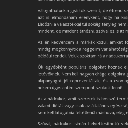
Válogathatunk a gyártók szerint, de étrend sze
azt is elmondanám erényként, hogy ha kii
Elidőzni a választékkal túl sokáig tényleg nem
mindent, de mindent átnézni, szóval ez is itt 
Az én kedvencem a márkák közül, amiket f
mindig megkönnyítik a reggelim variálhatósá
például rendeli. Velük szoktam rá a nádcukorra
Ők egyébként populáris dolgokat hoznak e
letévőknek. Nem kell nagyon drága dolgokra 
alapanyagot jól reprezentáltak, és a csoma
nekem úgyszintén szempont szokott lenni!
Az a nádcukor, amit szeretek is hosszú term
valami diétát vagy csak az általános egészségt
sem kell látogatnia feltétlenül máshova, elé
Szóval, nádcukor: simán helyettesíthető v