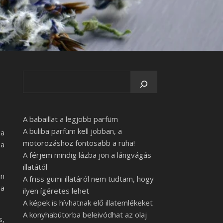
A babaillat a legjobb parfüm
A buliba parfüm kell jobban, a
ha
motorozáshoz fontosabb a ruha!
 a
A férjem mindig lázba jön a lángvágás
illatától
an
A friss gumi illatáról nem tudtam, hogy
 a
ilyen ígéretes lehet
A képek is hívhatnak elő illatemlékeket
A konyhabútorba beleivódhat az olaj
s,