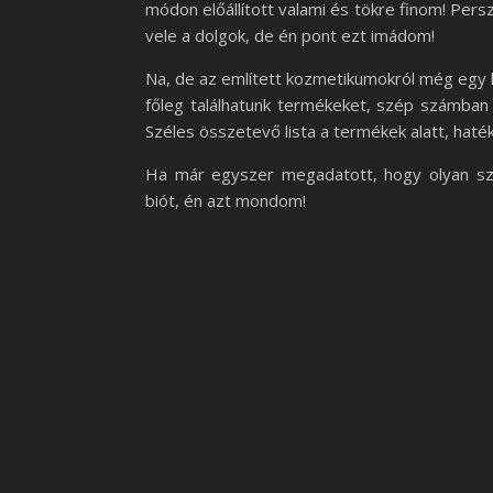
módon előállított valami és tökre finom! Per
vele a dolgok, de én pont ezt imádom!
Na, de az említett kozmetikumokról még egy ki
főleg találhatunk termékeket, szép számban 
Széles összetevő lista a termékek alatt, hat
Ha már egyszer megadatott, hogy olyan száz
biót, én azt mondom!