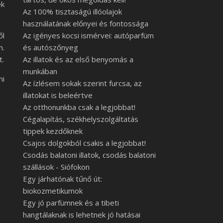
ek
Az 100% tisztaságú illóolajok
használatának előnyei és fontossága
ől
Az igényes kocsi ismérvei: autóparfüm
m.
és autószőnyeg
t.
Az illatok és az első benyomás a
munkában
mi
Az ízlésem sokak szerint furcsa, az
illatokat is beleértve
Az otthonunkba csak a legjobbat!
Cégalapítás, székhelyszolgáltatás
tippek kezdőknek
Csajos dolgokból csakis a legjobbat!
Csodás balatoni illatok, csodás balatoni
szállások - Siófokon
Egy járhatónak tűnő út:
biokozmetikumok
Egy jó parfümnek és a tibeti
hangtálaknak is lehetnek jó hatásai