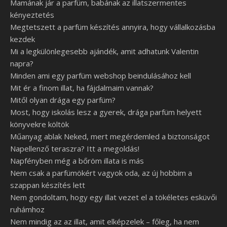
Mamának jár a parfüm, babának az illatszermentes
kényeztetés
Megtetszett a parfüm készítés annyira, hogy vállalkozásba
kezdek
Mi a legkülönlegesebb ajándék, amit adhatunk Valentin
napra?
Minden ami egy parfüm webshop beindulásához kell
Mit ér a finom illat, ha fájdalmaim vannak?
Mitől olyan drága egy parfüm?
Most, hogy iskolás lesz a gyerek, drága parfüm helyett
könyvekre költök
Műanyag ablak Neked, mert megérdemled a biztonságot
Napellenző teraszra? Itt a megoldás!
Napfényben még a bőröm illata is más
Nem csak a parfümökért vagyok oda, az új hobbim a
szappan készítés lett
Nem gondoltam, hogy egy illat vezet el a tökéletes esküvői
ruhámhoz
Nem mindig az az illat, amit elképzelek – főleg, ha nem