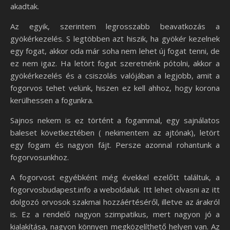
akadtak.
Az egyik, szerintem legrosszabb beavatkozás a
gyökérkezelés. S legtöbben azt hiszik, ha gyökér kezelnek
egy fogat, akkor oda már soha nem lehet új fogat tenni, de
ez nem igaz. Ha letört fogat szeretnénk pótolni, akkor a
gyökérkezelés és a csiszolás valójában a legjobb, amit a
fogorvos tehet velünk, hiszen ez kell ahhoz, hogy korona
kerülhessen a fogunkra.
Sajnos nekem is ez történt a fogammal, egy sajnálatos
baleset következtében ( nekimentem az ajtónak), letört
egy fogam és nagyon fájt. Persze azonnal rohantunk a
fogorvosunkhoz.
A fogorvost egyébként még évekkel ezelőtt találtuk, a
fogorvosbudapest.info a weboldaluk. Itt lehet olvasni az itt
dolgozó orvosok szakmai hozzáértéséről, illetve az árakról
is. Ez a rendelő nagyon szimpatikus, mert nagyon jó a
kialakítása, nagyon könnyen megközelíthető helyen van. Az