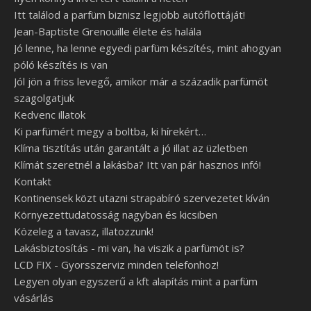
Itt találod a parfüm biznisz legjobb autóflottáját!
Jean-Baptiste Grenouille élete és halála
Jó lenne, ha lenne egyedi parfüm készítés, mint ahogyan
póló készítés is van
Jól jön a friss levegő, amikor már a századik parfümöt
szagolgatjuk
Kedvenc illatok
Ki parfümért megy a boltba, ki hírekért…
Klíma tisztítás után garantált a jó illat az üzletben
Klímát szeretnél a lakásba? Itt van pár hasznos infó!
Kontakt
Kontinensek közt utazni strapabíró szervezetet kíván
Környezettudatosság nagyban és kicsiben
Közeleg a tavasz, illatozzunk!
Lakásbiztosítás - mi van, ha viszik a parfümöt is?
LCD FIX - Gyorsszerviz minden telefonhoz!
Legyen olyan egyszerű a kft alapítás mint a parfüm
vásárlás