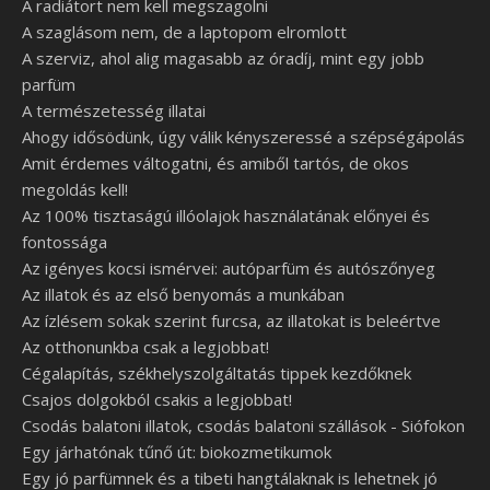
A radiátort nem kell megszagolni
A szaglásom nem, de a laptopom elromlott
A szerviz, ahol alig magasabb az óradíj, mint egy jobb
parfüm
A természetesség illatai
Ahogy idősödünk, úgy válik kényszeressé a szépségápolás
Amit érdemes váltogatni, és amiből tartós, de okos
megoldás kell!
Az 100% tisztaságú illóolajok használatának előnyei és
fontossága
Az igényes kocsi ismérvei: autóparfüm és autószőnyeg
Az illatok és az első benyomás a munkában
Az ízlésem sokak szerint furcsa, az illatokat is beleértve
Az otthonunkba csak a legjobbat!
Cégalapítás, székhelyszolgáltatás tippek kezdőknek
Csajos dolgokból csakis a legjobbat!
Csodás balatoni illatok, csodás balatoni szállások - Siófokon
Egy járhatónak tűnő út: biokozmetikumok
Egy jó parfümnek és a tibeti hangtálaknak is lehetnek jó