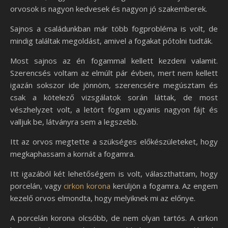
orvosok is nagyon kedvesek és nagyon jó szakemberek.
Sajnos a családunkban már több fogprobléma is volt, de
mindig találtak megoldást, amivel a fogakat pótolni tudták.
Most sajnos az én fogammal kellett kezdeni valamit.
Szerencsés voltam az elmúlt pár évben, mert nem kellett
igazán sokszor ide jönnöm, szerencsére megúsztam és
csak a kötelező vizsgálatok során láttak, de most
vészhelyzet volt, a letört fogam ugyanis nagyon fájt és
valljuk be, látványra sem a legszebb.
Itt az orvos megtette a szükséges előkészületeket, hogy
megkaphassam a kornát a fogamra.
Itt igazából két lehetőségem is volt, választhattam, hogy
porcelán, vagy
cirkon korona
kerüljön a fogamra. Az engem
kezelő orvos elmondta, hogy melyiknek mi az előnye.
A porcelán korona olcsóbb, de nem olyan tartós. A cirkon