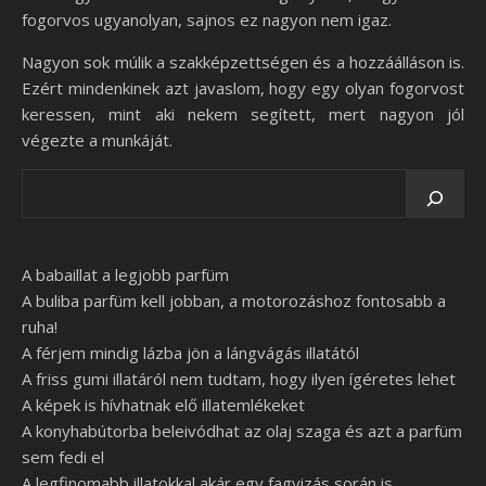
fogorvos ugyanolyan, sajnos ez nagyon nem igaz.
Nagyon sok múlik a szakképzettségen és a hozzáálláson is.
Ezért mindenkinek azt javaslom, hogy egy olyan fogorvost
keressen, mint aki nekem segített, mert nagyon jól
végezte a munkáját.
A babaillat a legjobb parfüm
A buliba parfüm kell jobban, a motorozáshoz fontosabb a
ruha!
A férjem mindig lázba jön a lángvágás illatától
A friss gumi illatáról nem tudtam, hogy ilyen ígéretes lehet
A képek is hívhatnak elő illatemlékeket
A konyhabútorba beleivódhat az olaj szaga és azt a parfüm
sem fedi el
A legfinomabb illatokkal akár egy fagyizás során is