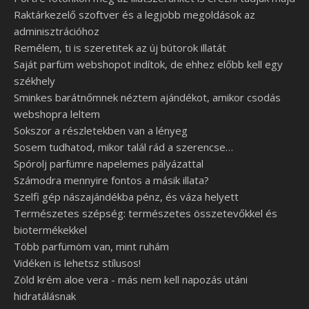
Raktárkezelő szoftver és a legjobb megoldások az
adminisztrációhoz
Remélem, ti is szeretitek az új bútorok illatát
Saját parfüm webshopot indítok, de ehhez előbb kell egy
székhely
Sminkes barátnőmnek néztem ajándékot, amikor csodás
webshopra leltem
Sokszor a részletekben van a lényeg
Sosem tudhatod, mikor talál rád a szerencse…
Spórolj parfümre napelemes pályázattal
Számodra mennyire fontos a másik illata?
Szelfi gép nászajándékba pénz, és váza helyett
Természetes szépség: természetes összetevőkkel és
biotermékekkel
Több parfümöm van, mint ruhám
Vidéken is lehetsz stílusos!
Zöld krém aloe vera - más nem kell napozás utáni
hidratálásnak