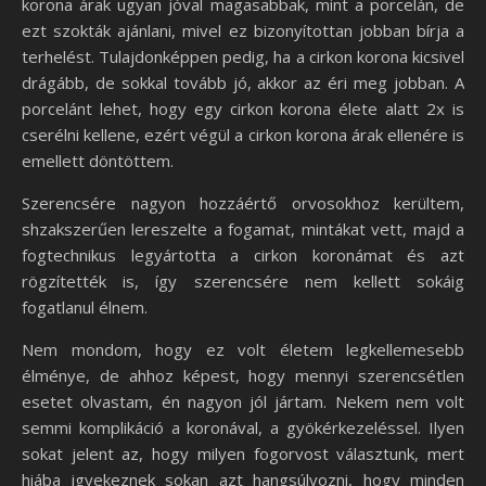
korona árak ugyan jóval magasabbak, mint a porcelán, de
ezt szokták ajánlani, mivel ez bizonyítottan jobban bírja a
terhelést. Tulajdonképpen pedig, ha a cirkon korona kicsivel
drágább, de sokkal tovább jó, akkor az éri meg jobban. A
porcelánt lehet, hogy egy cirkon korona élete alatt 2x is
cserélni kellene, ezért végül a cirkon korona árak ellenére is
emellett döntöttem.
Szerencsére nagyon hozzáértő orvosokhoz kerültem,
shzakszerűen lereszelte a fogamat, mintákat vett, majd a
fogtechnikus legyártotta a cirkon koronámat és azt
rögzítették is, így szerencsére nem kellett sokáig
fogatlanul élnem.
Nem mondom, hogy ez volt életem legkellemesebb
élménye, de ahhoz képest, hogy mennyi szerencsétlen
esetet olvastam, én nagyon jól jártam. Nekem nem volt
semmi komplikáció a koronával, a gyökérkezeléssel. Ilyen
sokat jelent az, hogy milyen fogorvost választunk, mert
hiába igyekeznek sokan azt hangsúlyozni, hogy minden