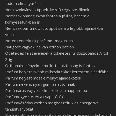
tudom elmagyarázni
Nem szokványos tippek, kezdő cégvezetőknek
Nemcsak önmagunkon fontos a jó illat, hanem a
környezetünkben is
Nemcsak parfümöt, futócipőt sem a legjobb ajándékba
venni
Neten rendeltünk parfümöt magunknak
Nyugodt vagyok, ha van otthon patron
Ötletek és felszerelések a tökéletes fürdőszobához A-tól
Z-ig
Otthonaink kényelme mellett a biztonság is fontos!
Parfüm helyett inkább műszaki cikket kerestem ajándékba
Parfüm helyett most élményt ajándékozok
Parfüm nekem, nyári gumi az autómnak
Parfümárus vagyok, klíma kellett a nappalimba
Parfümegyeztetés a csapatépítőn
Parfümvásárlás közben megbeszéltük az energetikai
tanúsítványokat
Portré fotónkon még az illatszerünket is érezni tudjuk majd