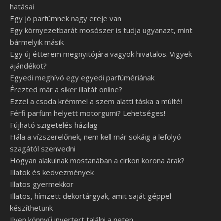
hatásai
Egy jó parfümnek nagy ereje van
Egy környezetbarát mosószer is tudja ugyanazt, mint
bármelyik másik
Egy új étterem megnyitójára vagyok hivatalos. Vigyek
ajándékot?
Egyedi meghívó egy egyedi parfümériának
Érezted már a siker illatát online?
Ezzel a csoda krémmel a szem alatti táska a múlté!
Férfi parfüm helyett motorgumi? Lehetséges!
Fújható szigetelés házilag
Hála a vízszerelőnek, nem kell már sokáig a lefolyó
szagától szenvedni
Hogyan alakulnak mostanában a cirkon korona árak?
Illatok és kedvezmények
Illatos gyermekkor
Illatos, hímzett dekortárgyak, amit saját géppel
készíthetünk
Ilyen könnyű invertert találni a neten