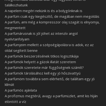
találkozhatunk
A napelem megéri nekünk is és a bolygónknak is
A parfüm csak egy kiegészítő, de magában nem megoldás
A parfüm, ami még a kompresszor olaj szagát is elnyomja,
megmentett
A parfümárusnak is jól jöhet az intenzív angol
nyelvtanfolyam
A parfümjeim mellett a szépségápolásra is adok, ez az
oldal segített benne
A parfümök beszerzésének titkos logisztikája
A parfümök helyett a gázok illatát szeretem
A parfümök szeretete már függőségnek számít?
A parfümök tárolásához kell egy jó hőszivattyú
A parfümöm továbbra sem elérhető, de találtam egy jó
klímát
A parfümös ajánlata
A profizmus megtérül, avagy a parfümüzlet, amit kis híján
elöntött a víz