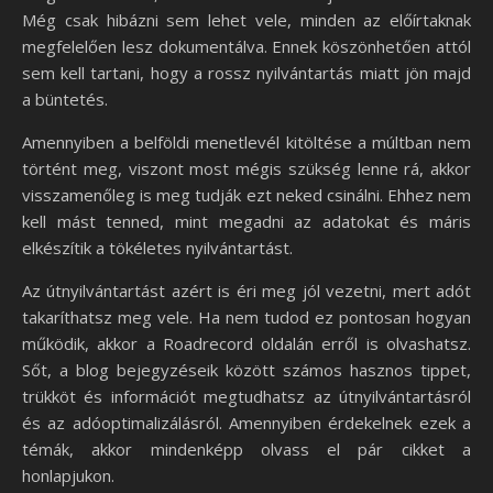
Még csak hibázni sem lehet vele, minden az előírtaknak
megfelelően lesz dokumentálva. Ennek köszönhetően attól
sem kell tartani, hogy a rossz nyilvántartás miatt jön majd
a büntetés.
Amennyiben a belföldi menetlevél kitöltése a múltban nem
történt meg, viszont most mégis szükség lenne rá, akkor
visszamenőleg is meg tudják ezt neked csinálni. Ehhez nem
kell mást tenned, mint megadni az adatokat és máris
elkészítik a tökéletes nyilvántartást.
Az útnyilvántartást azért is éri meg jól vezetni, mert adót
takaríthatsz meg vele. Ha nem tudod ez pontosan hogyan
működik, akkor a Roadrecord oldalán erről is olvashatsz.
Sőt, a blog bejegyzéseik között számos hasznos tippet,
trükköt és információt megtudhatsz az útnyilvántartásról
és az adóoptimalizálásról. Amennyiben érdekelnek ezek a
témák, akkor mindenképp olvass el pár cikket a
honlapjukon.