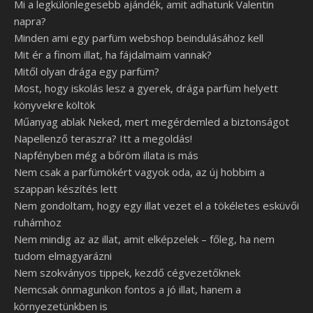
Mi a legkülönlegesebb ajándék, amit adhatunk Valentin
napra?
Minden ami egy parfüm webshop beindulásához kell
Mit ér a finom illat, ha fájdalmaim vannak?
Mitől olyan drága egy parfüm?
Most, hogy iskolás lesz a gyerek, drága parfüm helyett
könyvekre költök
Műanyag ablak Neked, mert megérdemled a biztonságot
Napellenző teraszra? Itt a megoldás!
Napfényben még a bőröm illata is más
Nem csak a parfümökért vagyok oda, az új hobbim a
szappan készítés lett
Nem gondoltam, hogy egy illat vezet el a tökéletes esküvői
ruhámhoz
Nem mindig az az illat, amit elképzelek – főleg, ha nem
tudom elmagyarázni
Nem szokványos tippek, kezdő cégvezetőknek
Nemcsak önmagunkon fontos a jó illat, hanem a
környezetünkben is