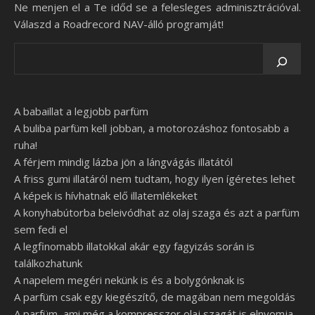
Ne menjen el a Te időd se a felesleges adminisztrációval.
Válaszd a Roadrecord NAV-álló programját!
A babaillat a legjobb parfüm
A buliba parfüm kell jobban, a motorozáshoz fontosabb a
ruha!
A férjem mindig lázba jön a lángvágás illatától
A friss gumi illatáról nem tudtam, hogy ilyen ígéretes lehet
A képek is hívhatnak elő illatemlékeket
A konyhabútorba beleivódhat az olaj szaga és azt a parfüm
sem fedi el
A legfinomabb illatokkal akár egy fagyizás során is
találkozhatunk
A napelem megéri nekünk is és a bolygónknak is
A parfüm csak egy kiegészítő, de magában nem megoldás
A parfüm, ami még a kompresszor olaj szagát is elnyomja,