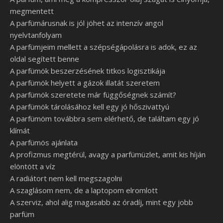
megmentett
A parfümárusnak is jól jöhet az intenzív angol
nyelvtanfolyam
A parfümjeim mellett a szépségápolásra is adok, ez az
oldal segített benne
A parfümök beszerzésének titkos logisztikája
A parfümök helyett a gázok illatát szeretem
A parfümök szeretete már függőségnek számít?
A parfümök tárolásához kell egy jó hőszivattyú
A parfümöm továbbra sem elérhető, de találtam egy jó
klímát
A parfümös ajánlata
A profizmus megtérül, avagy a parfümüzlet, amit kis híján
elöntött a víz
A radiátort nem kell megszagolni
A szaglásom nem, de a laptopom elromlott
A szerviz, ahol alig magasabb az óradíj, mint egy jobb
parfüm