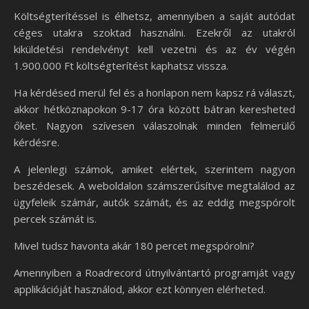
Költségterítéssel is élhetsz, amennyiben a saját autódat
céges utakra szoktad használni. Ezekről az utakról
kiküldetési rendelvényt kell vezetni és az év végén
1.900.000 Ft költségterítést kaphatsz vissza.
Ha kérdésed merül fel és a honlapon nem kapsz rá választ,
akkor hétköznapokon 9-17 óra között bátran keresheted
őket. Nagyon szívesen válaszolnak minden felmerülő
kérdésre.
A jelenlegi számok, amiket elértek, szerintem nagyon
beszédesek. A weboldalon számszerűsítve megtalálod az
ügyfeleik számár, autók számát, és az eddig megspórolt
percek számát is.
Mivel tudsz havonta akár 180 percet megspórolni?
Amennyiben a Roadrecord útnyilvántartó programját vagy
applikációját használod, akkor ezt könnyen elérheted.