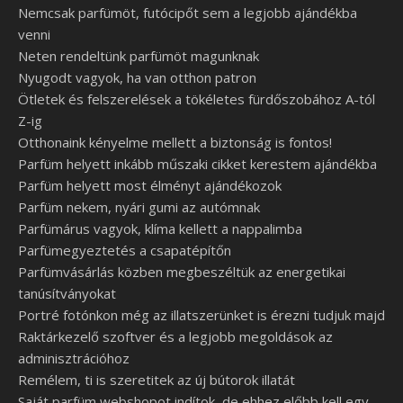
Nemcsak parfümöt, futócipőt sem a legjobb ajándékba
venni
Neten rendeltünk parfümöt magunknak
Nyugodt vagyok, ha van otthon patron
Ötletek és felszerelések a tökéletes fürdőszobához A-tól
Z-ig
Otthonaink kényelme mellett a biztonság is fontos!
Parfüm helyett inkább műszaki cikket kerestem ajándékba
Parfüm helyett most élményt ajándékozok
Parfüm nekem, nyári gumi az autómnak
Parfümárus vagyok, klíma kellett a nappalimba
Parfümegyeztetés a csapatépítőn
Parfümvásárlás közben megbeszéltük az energetikai
tanúsítványokat
Portré fotónkon még az illatszerünket is érezni tudjuk majd
Raktárkezelő szoftver és a legjobb megoldások az
adminisztrációhoz
Remélem, ti is szeretitek az új bútorok illatát
Saját parfüm webshopot indítok, de ehhez előbb kell egy