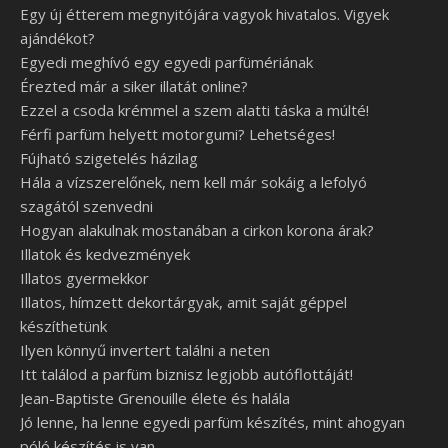
Egy új étterem megnyitójára vagyok hivatalos. Vigyek
ajándékot?
Egyedi meghívó egy egyedi parfümériának
Érezted már a siker illatát online?
Ezzel a csoda krémmel a szem alatti táska a múlté!
Férfi parfüm helyett motorgumi? Lehetséges!
Fújható szigetelés házilag
Hála a vízszerelőnek, nem kell már sokáig a lefolyó
szagától szenvedni
Hogyan alakulnak mostanában a cirkon korona árak?
Illatok és kedvezmények
Illatos gyermekkor
Illatos, hímzett dekortárgyak, amit saját géppel
készíthetünk
Ilyen könnyű invertert találni a neten
Itt találod a parfüm biznisz legjobb autóflottáját!
Jean-Baptiste Grenouille élete és halála
Jó lenne, ha lenne egyedi parfüm készítés, mint ahogyan
póló készítés is van