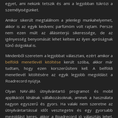
egyet, ami nekünk tetszik és ami a legjobban tükrözi a
személyiségünket.
Amikor sikerült megtalálnom a jelenlegi munkahelyemet,
akkor is az egyik kedvenc parfümöm volt rajtam. Persze
nem ezen múlt az állásinterjú sikeressége, de az
igényesség benyomását lehet kelteni az ilyen apróságnak
tűnő dolgokkal is.
Mindenből szeretem a legjobbat választani, ezért amikor a
belföldi menetlevél kitöltése
került szóba, akkor már
tudtam, hogy ezen korszerűsíteni kell. A belföldi
menetlevél kitöltésére az egyik legjobb megoldást a
Roadrecord nyújtja.
Olyan NAV-álló útnyilvántartó programot és mobil
applikációt kínálnak vállalkozásoknak, aminek a használata
nagyon egyszerű és gyors. Ha valaki nem szeretne az
útnyilvántartással időt vesztegetni és egy gyorsabb
megoldást keres, akkor a Roadrecord jó választás lehet.