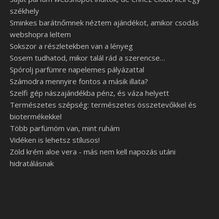
székhely
Sminkes barátnőmnek néztem ajándékot, amikor csodás
webshopra leltem
Sokszor a részletekben van a lényeg
Sosem tudhatod, mikor talál rád a szerencse…
Spórolj parfümre napelemes pályázattal
Számodra mennyire fontos a másik illata?
Szelfi gép nászajándékba pénz, és váza helyett
Természetes szépség: természetes összetevőkkel és
biotermékekkel
Több parfümöm van, mint ruhám
Vidéken is lehetsz stílusos!
Zöld krém aloe vera - más nem kell napozás utáni
hidratálásnak