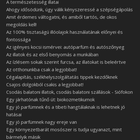
A természetesség illatai
Ahogy idősödünk, úgy válik kényszeressé a szépségápolás
Amit érdemes váltogatni, és amiből tartós, de okos
megoldás kell!
Az 100% tisztaságú illóolajok használatának előnyei és
fontossága
Az igényes kocsi ismérvei: autóparfüm és autószőnyeg
Az illatok és az első benyomás a munkában
Az ízlésem sokak szerint furcsa, az illatokat is beleértve
Az otthonunkba csak a legjobbat!
Cégalapítás, székhelyszolgáltatás tippek kezdőknek
Csajos dolgokból csakis a legjobbat!
Csodás balatoni illatok, csodás balatoni szállások - Siófokon
Egy járhatónak tűnő út: biokozmetikumok
Egy jó parfümnek és a tibeti hangtálaknak is lehetnek jó
hatásai
Egy jó parfümnek nagy ereje van
Egy környezetbarát mosószer is tudja ugyanazt, mint
bármelyik másik