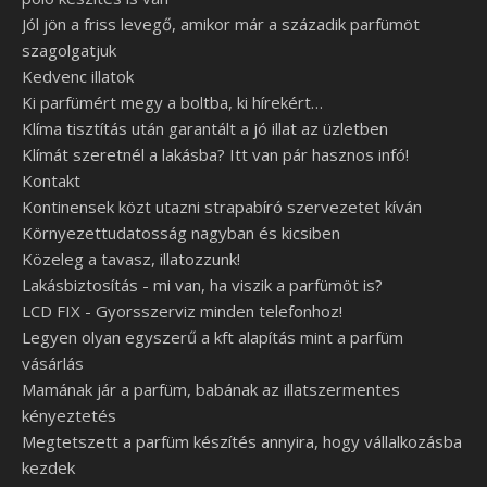
Jól jön a friss levegő, amikor már a századik parfümöt
szagolgatjuk
Kedvenc illatok
Ki parfümért megy a boltba, ki hírekért…
Klíma tisztítás után garantált a jó illat az üzletben
Klímát szeretnél a lakásba? Itt van pár hasznos infó!
Kontakt
Kontinensek közt utazni strapabíró szervezetet kíván
Környezettudatosság nagyban és kicsiben
Közeleg a tavasz, illatozzunk!
Lakásbiztosítás - mi van, ha viszik a parfümöt is?
LCD FIX - Gyorsszerviz minden telefonhoz!
Legyen olyan egyszerű a kft alapítás mint a parfüm
vásárlás
Mamának jár a parfüm, babának az illatszermentes
kényeztetés
Megtetszett a parfüm készítés annyira, hogy vállalkozásba
kezdek