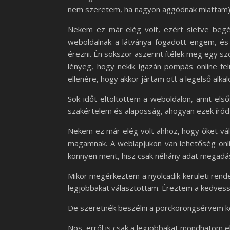
nem szeretem, ha nagyon aggódnak miattam), é
Nekem ez már elég volt, ezért sietve beg
weboldalnak a látványa fogadott engem, és 
érezni. Én sokszor aszerint ítélek meg egy szo
lényeg, hogy nekik igazán pompás online fe
ellenére, hogy akkor jártam ott a legelső alka
Sok időt eltöltöttem a weboldalon, amit első
szakértelem és alaposság, ahogyan ezek íródt
Nekem ez már elég volt ahhoz, hogy őket vál
magamnak. A weblapjukon van lehetőség onli
könnyen ment, hisz csak néhány adat megadás
Mikor megérkeztem a nyolcadik kerületi rend
legjobbakat választottam. Éreztem a kedvess
De szeretnék beszélni a porckorongsérvem kez
Nos, erről is csak a legjobbakat mondhatom el