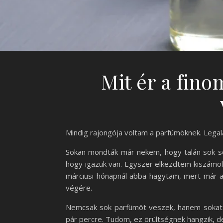
Mit ér a fino
Mindig rajongója voltam a parfümöknek. Legal
Sokan mondták már nekem, hogy talán sok sok
hogy igazuk van. Egyszer elkezdtem kiszámol
márciusi hónapnál abba hagytam, mert már az
végére.
Nemcsak sok parfümöt veszek, hanem sokat 
pár percre. Tudom, ez örültségnek hangzik, d