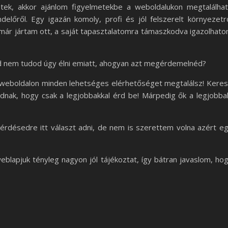
etek, akkor ajánlom figyelmetekbe a weboldalukon megtalálha
endelőről. Egy igazán komoly, profi és jól felszerelt környezetr
én már jártam ott, a saját tapasztalatomra támaszkodva igazolhat
ed nem tudod úgy élni emiatt, ahogyan azt megérdemelnéd?
 weboldalon minden lehetséges elérhetőséget megtalálsz! Kere
dnak, hogy csak a legjobbakkal érd be! Márpedig ők a legjobba
érdésedre itt választ adni, de nem is szerettem volna azért e
weblapjuk tényleg nagyon jól tájékoztat, így bátran javaslom, ho