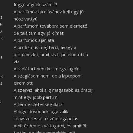
függőségnek számít?
A parfümök tárolásához kell egy jó
es
hőszivattyú
el
A parfümöm továbbra sem elérhető,
 a
de találtam egy jó klímát
ak
A parfümös ajánlata
A profizmus megtérül, avagy a
parfümüzlet, amit kis híján elöntött a
 a
víz
A radiátort nem kell megszagolni
ek
A szaglásom nem, de a laptopom
és
elromlott
A szerviz, ahol alig magasabb az óradíj,
mint egy jobb parfüm
 a
A természetesség illatai
Ahogy idősödünk, úgy válik
kényszeressé a szépségápolás
Amit érdemes váltogatni, és amiből
tartós, de okos megoldás kell!