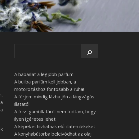
A babaillat a legjobb parfüm
A buliba parfüm kell jobban, a
motorozáshoz fontosabb a ruha!
m,
A férjem mindig lázba jön a lángvágás
 a
illatától
 a
A friss gumi illatáról nem tudtam, hogy
ilyen ígéretes lehet
A képek is hívhatnak elő illatemlékeket
ek
A konyhabútorba beleivódhat az olaj