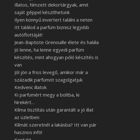
Illatos, hímzett dekortárgyak, amit
saját géppel készíthetünk
Ilyen könnyű invertert találni a neten
Itt találod a parfüm biznisz legjobb
autóflottáját!
Jean-Baptiste Grenouille élete és halála
Jó lenne, ha lenne egyedi parfüm
készítés, mint ahogyan póló készítés is
van
Jól jön a friss levegő, amikor már a
századik parfümöt szagolgatjuk
Kedvenc illatok
Ki parfümért megy a boltba, ki
hírekért…
Klíma tisztítás után garantált a jó illat
az üzletben
Klímát szeretnél a lakásba? Itt van pár
hasznos infó!
Kontakt