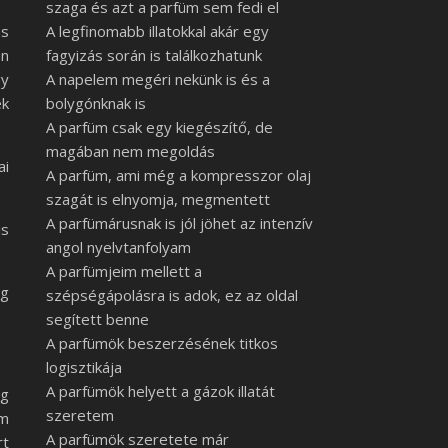
szaga és azt a parfüm sem fedi el
és
A legfinomabb illatokkal akár egy
an
fagyizás során is találkozhatunk
gy
A napelem megéri nekünk is és a
ek
bolygónknak is
A parfüm csak egy kiegészítő, de
magában nem megoldás
ai
A parfüm, ami még a kompresszor olaj
szagát is elnyomja, megmentett
A parfümárusnak is jól jöhet az intenzív
is
angol nyelvtanfolyam
A parfümjeim mellett a
og
szépségápolásra is adok, ez az oldal
segített benne
A parfümök beszerzésének titkos
logisztikája
A parfümök helyett a gázok illatát
ég
szeretem
em
A parfümök szeretete már
rt