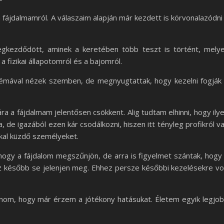
 fájdalmamról. A válaszaim alapján már kezdett is körvonalazódni
egkezdődött, aminek a keretében több teszt is történt, mely
fizikai állapotomról és a bajomról.
émával nézek szemben, de megnyugtattak, hogy kezelni fogják
a a fájdalmam jelentősen csökkent. Alig tudtam elhinni, hogy ily
, de igazából ezen kár csodálkozni, hiszen itt tényleg profikról v
kkal küzdő személyeket.
ogy a fájdalom megszűnjön, de arra is figyelmet szántak, hogy
z később se jelenjen meg. Ehhez persze későbbi kezelésekre vo
anom, hogy már érzem a jótékony hatásukat. Életem egyik legjo