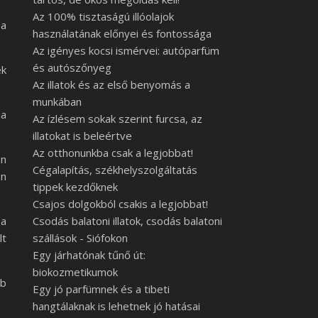
Az 100% tisztaságú illóolajok
 a
használatának előnyei és fontossága
Az igényes kocsi ismérvei: autóparfüm
és autószőnyeg
ek
Az illatok és az első benyomás a
munkában
 a
Az ízlésem sokak szerint furcsa, az
illatokat is beleértve
Az otthonunkba csak a legjobbat!
en
Cégalapítás, székhelyszolgáltatás
an
tippek kezdőknek
Csajos dolgokból csakis a legjobbat!
 a
Csodás balatoni illatok, csodás balatoni
lt
szállások - Siófokon
Egy járhatónak tűnő út:
biokozmetikumok
bb
Egy jó parfümnek és a tibeti
hangtálaknak is lehetnek jó hatásai