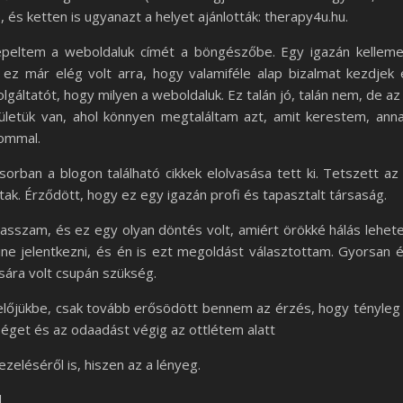
s ketten is ugyanazt a helyet ajánlották: therapy4u.hu.
épeltem a weboldaluk címét a böngészőbe. Egy igazán kellem
ez már elég volt arra, hogy valamiféle alap bizalmat kezdjek 
lgáltatót, hogy milyen a weboldaluk. Ez talán jó, talán nem, de az
lületük van, ahol könnyen megtaláltam azt, amit kerestem, ann
lommal.
sorban a blogon található cikkek elolvasása tett ki. Tetszett az
ak. Érződött, hogy ez egy igazán profi és tapasztalt társaság.
asszam, és ez egy olyan döntés volt, amiért örökké hálás lehet
ne jelentkezni, és én is ezt megoldást választottam. Gyorsan 
ára volt csupán szükség.
előjükbe, csak tovább erősödött bennem az érzés, hogy tényleg
éget és az odaadást végig az ottlétem alatt
eléséről is, hiszen az a lényeg.
.