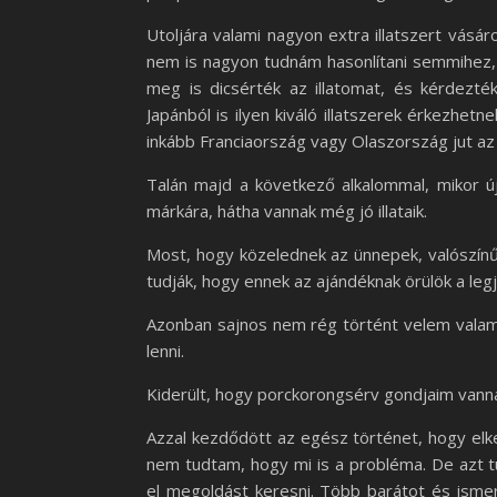
Utoljára valami nagyon extra illatszert vásár
nem is nagyon tudnám hasonlítani semmihez,
meg is dicsérték az illatomat, és kérdezt
Japánból is ilyen kiváló illatszerek érkezhe
inkább Franciaország vagy Olaszország jut az
Talán majd a következő alkalommal, mikor új
márkára, hátha vannak még jó illataik.
Most, hogy közelednek az ünnepek, valószín
tudják, hogy ennek az ajándéknak örülök a legj
Azonban sajnos nem rég történt velem valam
lenni.
Kiderült, hogy porckorongsérv gondjaim vann
Azzal kezdődött az egész történet, hogy elk
nem tudtam, hogy mi is a probléma. De azt 
el megoldást keresni. Több barátot és isme