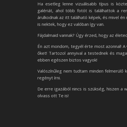
Ha esetleg lenne vizuálisabb típus is közt
galériát, ahol több fotót is találhattok a r
árulkodnak az itt található képek, és mivel 
is nektek, hogy ez valóban így van.
Fájdalmaid vannak? Úgy érzed, hogy az élet
Én azt mondom, tegyél érte most azonnal! A
őket! Tartozol annyival a testednek és maga
ebben egészen biztos vagyok!
Valószínűleg nem tudtam minden felmerülő k
regényt írni.
De erre igazából nincs is szükség, hiszen a 
olvass ott Te is!