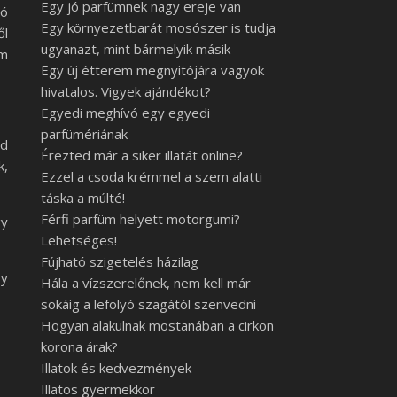
Egy jó parfümnek nagy ereje van
tó
Egy környezetbarát mosószer is tudja
ől
ugyanazt, mint bármelyik másik
om
Egy új étterem megnyitójára vagyok
hivatalos. Vigyek ajándékot?
Egyedi meghívó egy egyedi
parfümériának
sd
Érezted már a siker illatát online?
k,
Ezzel a csoda krémmel a szem alatti
táska a múlté!
Férfi parfüm helyett motorgumi?
gy
Lehetséges!
Fújható szigetelés házilag
gy
Hála a vízszerelőnek, nem kell már
sokáig a lefolyó szagától szenvedni
Hogyan alakulnak mostanában a cirkon
korona árak?
Illatok és kedvezmények
Illatos gyermekkor