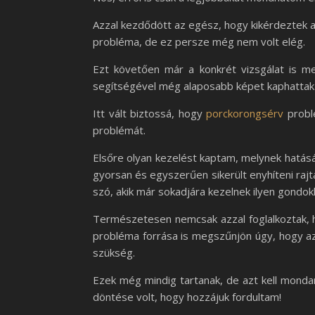
Azzal kezdődött az egész, hogy kikérdeztek a
probléma, de ez persze még nem volt elég.
Ezt követően már a konkrét vizsgálat is m
segítségével még alaposabb képet kaphattak a 
Itt vált biztossá, hogy
porckorongsérv
probl
problémát.
Elsőre olyan kezelést kaptam, melynek hatásár
gyorsan és egyszerűen sikerült enyhíteni rajta
szó, akik már sokadjára kezelnek ilyen gondo
Természetesen nemcsak azzal foglalkoztak, h
probléma forrása is megszűnjön úgy, hogy a
szükség.
Ezek még mindig tartanak, de azt kell mond
döntése volt, hogy hozzájuk fordultam!