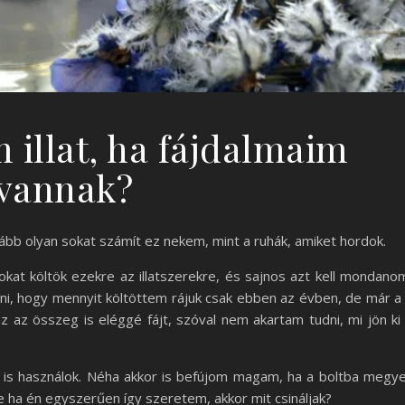
m illat, ha fájdalmaim
vannak?
ább olyan sokat számít ez nekem, mint a ruhák, amiket hordok.
at költök ezekre az illatszerekre, és sajnos azt kell mondano
ni, hogy mennyit költöttem rájuk csak ebben az évben, de már a
 az összeg is eléggé fájt, szóval nem akartam tudni, mi jön ki
is használok. Néha akkor is befújom magam, ha a boltba megy
e ha én egyszerűen így szeretem, akkor mit csináljak?