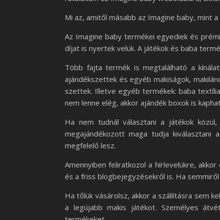
Mi az, amitől másabb az Imagine baby, mint a
Az Imagine baby termékei egyediek és prémi
díjat is nyertek velük. A játékok és baba term
Több fajta termék is megtalálható a kínála
ajándékszettek és egyéb makiságok, makilánco
szettek. Illetve egyéb termékek: baba textíl
nem lenne elég, akkor ajándék boxok is kaphat
Ha nem tudnál választani a játékok közül,
megajándékozott maga tudja kiválasztani 
megfelelő lesz.
Amennyiben feliratkozol a hírlevelükre, akkor
és a friss blogbejegyzésekről is. Ha semmiről
Ha tőlük vásárolsz, akkor a szállításra sem 
a legújabb makis játékot. Személyes átvé
termékeket.