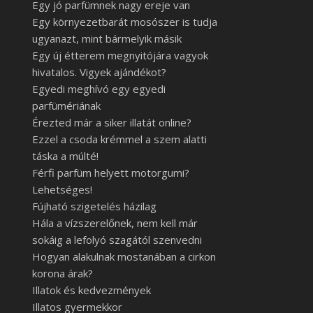
Egy jó parfümnek nagy ereje van
Egy környezetbarát mosószer is tudja
ugyanazt, mint bármelyik másik
Egy új étterem megnyitójára vagyok
hivatalos. Vigyek ajándékot?
Egyedi meghívó egy egyedi
parfümériának
Érezted már a siker illatát online?
Ezzel a csoda krémmel a szem alatti
táska a múlté!
Férfi parfüm helyett motorgumi?
Lehetséges!
Fújható szigetelés házilag
Hála a vízszerelőnek, nem kell már
sokáig a lefolyó szagától szenvedni
Hogyan alakulnak mostanában a cirkon
korona árak?
Illatok és kedvezmények
Illatos gyermekkor