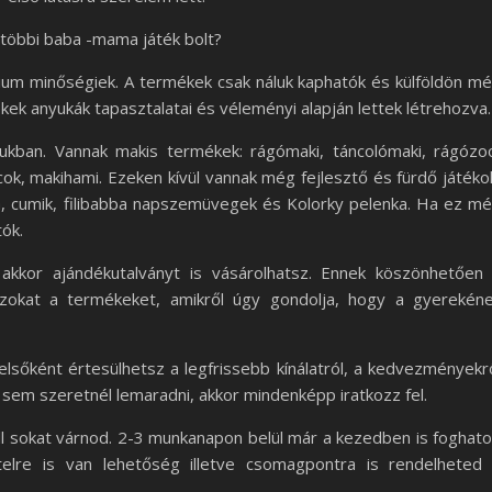
 többi baba -mama játék bolt?
um minőségiek. A termékek csak náluk kaphatók és külföldön m
ékek anyukák tapasztalatai és véleményi alapján lettek létrehozva.
tukban. Vannak makis termékek: rágómaki, táncolómaki, rágózo
k, makihami. Ezeken kívül vannak még fejlesztő és fürdő játéko
ia, cumik, filibabba napszemüvegek és Kolorky pelenka. Ha ez m
ók.
 akkor ajándékutalványt is vásárolhatsz. Ennek köszönhetően
azokat a termékeket, amikről úgy gondolja, hogy a gyerekén
 elsőként értesülhetsz a legfrissebb kínálatról, a kedvezményekr
 sem szeretnél lemaradni, akkor mindenképp iratkozz fel.
kell sokat várnod. 2-3 munkanapon belül már a kezedben is foghat
telre is van lehetőség illetve csomagpontra is rendelheted