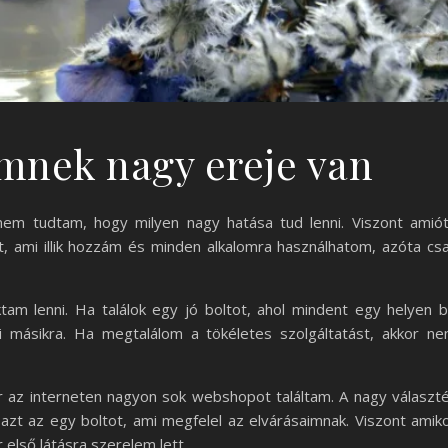
ümnek nagy ereje van
em tudtam, hogy milyen nagy hatása tud lenni. Viszont amió
 ami illik hozzám és minden alkalomra használhatom, azóta cs
tam lenni. Ha találok egy jó boltot, ahol mindent egy helyen 
i másikra. Ha megtalálom a tökéletes szolgáltatást, akkor n
 az interneten nagyon sok webshopot találtam. A nagy választ
azt az egy boltot, ami megfelel az elvárásaimnak. Viszont amik
 első látásra szerelem lett.