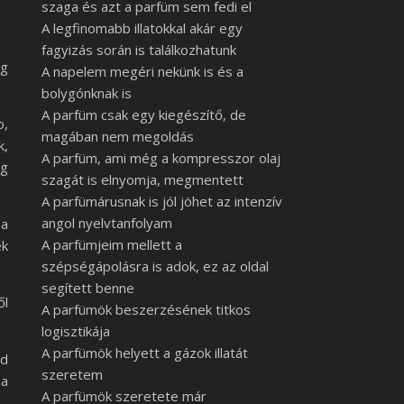
szaga és azt a parfüm sem fedi el
A legfinomabb illatokkal akár egy
fagyizás során is találkozhatunk
ég
A napelem megéri nekünk is és a
bolygónknak is
A parfüm csak egy kiegészítő, de
o,
magában nem megoldás
k,
A parfüm, ami még a kompresszor olaj
ég
szagát is elnyomja, megmentett
A parfümárusnak is jól jöhet az intenzív
angol nyelvtanfolyam
 a
A parfümjeim mellett a
ek
szépségápolásra is adok, ez az oldal
segített benne
ől
A parfümök beszerzésének titkos
logisztikája
A parfümök helyett a gázok illatát
od
szeretem
 a
A parfümök szeretete már