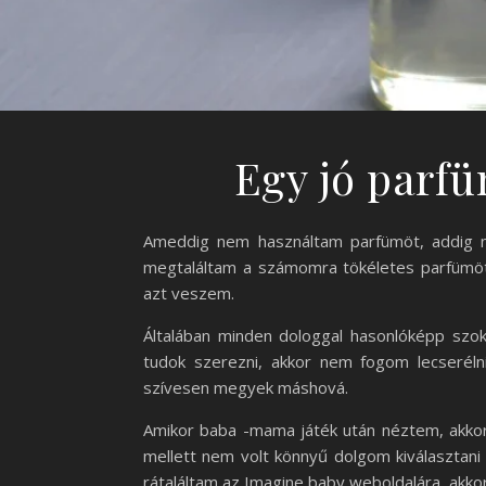
Egy jó parf
Ameddig nem használtam parfümöt, addig n
megtaláltam a számomra tökéletes parfümöt,
azt veszem.
Általában minden dologgal hasonlóképp szok
tudok szerezni, akkor nem fogom lecseréln
szívesen megyek máshová.
Amikor baba -mama játék után néztem, akkor
mellett nem volt könnyű dolgom kiválasztani 
rátaláltam az Imagine baby weboldalára, akkor