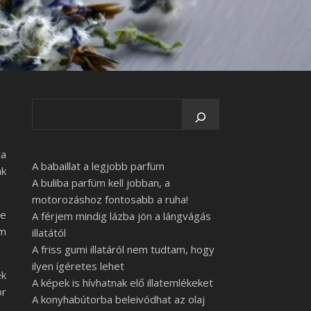
ta
A babaillat a legjobb parfüm
ak
A buliba parfüm kell jobban, a
motorozáshoz fontosabb a ruha!
be
A férjem mindig lázba jön a lángvágás
em
illatától
A friss gumi illatáról nem tudtam, hogy
ilyen ígéretes lehet
ék
A képek is hívhatnak elő illatemlékeket
or
A konyhabútorba beleivódhat az olaj