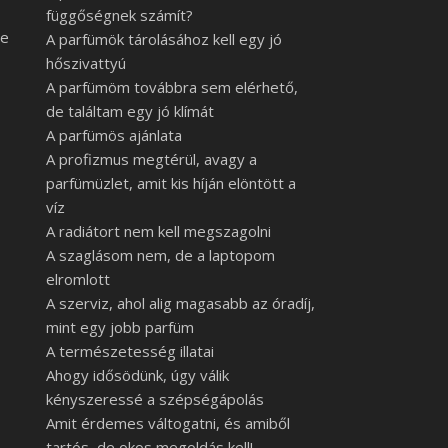
függőségnek számít?
re
A parfümök tárolásához kell egy jó
hőszivattyú
A parfümöm továbbra sem elérhető,
de találtam egy jó klímát
A parfümös ajánlata
A profizmus megtérül, avagy a
parfümüzlet, amit kis híján elöntött a
víz
A radiátort nem kell megszagolni
A szaglásom nem, de a laptopom
elromlott
A szerviz, ahol alig magasabb az óradíj,
mint egy jobb parfüm
A természetesség illatai
Ahogy idősödünk, úgy válik
kényszeressé a szépségápolás
Amit érdemes váltogatni, és amiből
tartós, de okos megoldás kell!