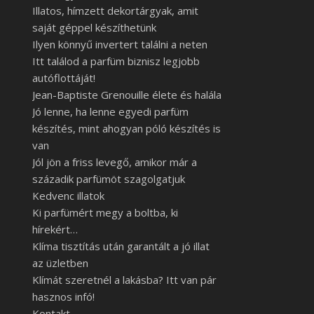
Illatos, hímzett dekortárgyak, amit
saját géppel készíthetünk
Ilyen könnyű invertert találni a neten
Itt találod a parfüm biznisz legjobb
autóflottáját!
Jean-Baptiste Grenouille élete és halála
Jó lenne, ha lenne egyedi parfüm
készítés, mint ahogyan póló készítés is
van
Jól jön a friss levegő, amikor már a
századik parfümöt szagolgatjuk
Kedvenc illatok
Ki parfümért megy a boltba, ki
hírekért…
Klíma tisztítás után garantált a jó illat
az üzletben
Klímát szeretnél a lakásba? Itt van pár
hasznos infó!
Kontakt