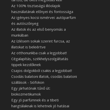
Az 100% tisztaságú illóolajok
használatának előnyei és fontossága
Az igényes kocsi ismérvei: autóparfüm
és autószőnyeg
Az illatok és az első benyomás a
munkában
Az ízlésem sokak szerint furcsa, az
illatokat is beleértve
Az otthonunkba csak a legjobbat!
Cégalapítás, székhelyszolgáltatás
tippek kezdőknek
Csajos dolgokból csakis a legjobbat!
Csodás balatoni illatok, csodás balatoni
szállások - Siófokon
Egy járhatónak tűnő út:
biokozmetikumok
Egy jó parfümnek és a tibeti
hangtálaknak is lehetnek jó hatásai