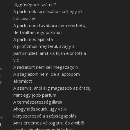
függőségnek számít?
A parfümök tárolásához kell egy jó
hőszivattyú
A parfümöm továbbra sem elérhető,
de találtam egy jó klímát
A parfümös ajánlata
A profizmus megtérül, avagy a
parfümüzlet, amit kis híján elöntött a
víz
A radiátort nem kell megszagolni
k.
A szaglásom nem, de a laptopom
n,
elromlott
om
A szerviz, ahol alig magasabb az óradíj,
mint egy jobb parfüm
A természetesség illatai
Ahogy idősödünk, úgy válik
kényszeressé a szépségápolás
nk
Amit érdemes váltogatni, és amiből
t,
tartós, de okos megoldás kell!