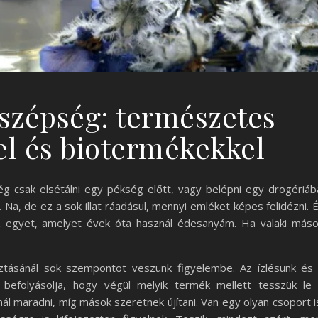
szépség: természetes
el és biotermékekkel
lég csak elsétálni egy pékség előtt, vagy belépni egy drogériáb
 Na, de ez a sok illat ráadásul, mennyi emléket képes felidézni. 
az egyet, amelyet évek óta használ édesanyám. Ha valaki más
ztásánál sok szempontot veszünk figyelembe. Az ízlésünk és
befolyásolja, hogy végül melyik termék mellett tesszük le
nál maradni, míg mások szeretnek újítani. Van egy olyan csoport i