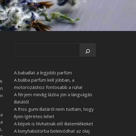
A babaillat a legjobb parfüm
A buliba parfüm kell jobban, a
a.
motorozáshoz fontosabb a ruha!
Én
A férjem mindig lázba jön a lángvágás
on
illatától
A friss gumi illatáról nem tudtam, hogy
 a
ilyen ígéretes lehet
 a
A képek is hívhatnak elő illatemlékeket
s,
A konyhabútorba beleivódhat az olaj