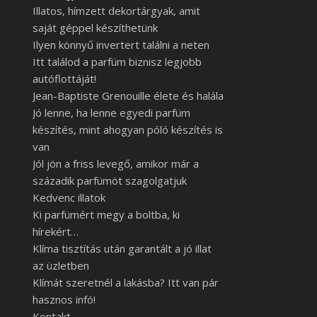
Illatos, hímzett dekortárgyak, amit
saját géppel készíthetünk
Ilyen könnyű invertert találni a neten
Itt találod a parfüm biznisz legjobb
autóflottáját!
Jean-Baptiste Grenouille élete és halála
Jó lenne, ha lenne egyedi parfüm
készítés, mint ahogyan póló készítés is
van
Jól jön a friss levegő, amikor már a
századik parfümöt szagolgatjuk
Kedvenc illatok
Ki parfümért megy a boltba, ki
hírekért…
Klíma tisztítás után garantált a jó illat
az üzletben
Klímát szeretnél a lakásba? Itt van pár
hasznos infó!
Kontakt