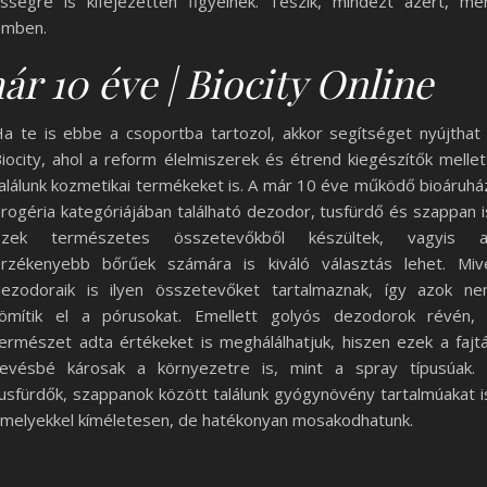
sségre is kifejezetten figyelnek. Teszik, mindezt azért, me
emben.
r 10 éve | Biocity Online
a te is ebbe a csoportba tartozol, akkor segítséget nyújthat
iocity, ahol a reform élelmiszerek és étrend kiegészítők mellet
alálunk kozmetikai termékeket is. A már 10 éve működő bioáruhá
rogéria kategóriájában található dezodor, tusfürdő és szappan i
Ezek természetes összetevőkből készültek, vagyis a
rzékenyebb bőrűek számára is kiváló választás lehet. Miv
ezodoraik is ilyen összetevőket tartalmaznak, így azok n
tömítik el a pórusokat. Emellett golyós dezodorok révén,
ermészet adta értékeket is meghálálhatjuk, hiszen ezek a fajt
kevésbé károsak a környezetre is, mint a spray típusúak.
usfürdők, szappanok között találunk gyógynövény tartalmúakat i
melyekkel kíméletesen, de hatékonyan mosakodhatunk.