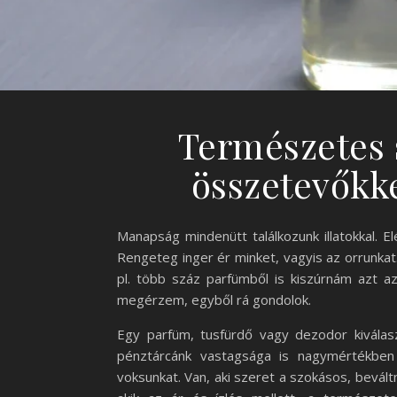
Természetes 
összetevőkk
Manapság mindenütt találkozunk illatokkal. E
Rengeteg inger ér minket, vagyis az orrunkat.
pl. több száz parfümből is kiszúrnám azt 
megérzem, egyből rá gondolok.
Egy parfüm, tusfürdő vagy dezodor kiválas
pénztárcánk vastagsága is nagymértékben 
voksunkat. Van, aki szeret a szokásos, bevált