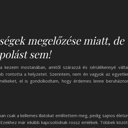
gségek megelőzése miatt, de
ápolást sem!
i a kezeim mostanában, amitől szárazzá és sérülékennyé válta
ább rontotta a helyzetet. Szerintem, nem én vagyok az egyetle
ermékeket, el is gondolkodtam, hogy érdemes lenne beruházn
bban csak a kellemes illatokat említettem meg, pedig sajnos életü
is. Ezekhez már inkább kapcsolódnak rossz emlékek. Többek közöt