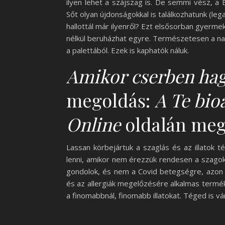
ilyen lehet a szájszag is. De semmi vész, a B
Sőt olyan újdonságokkal is találkozhatunk (lega
hallottál már ilyenről? Ezt elsősorban gyerm
nélkül beruházhat egyre. Természetesen a n
a palettából. Ezek is kaphatók náluk.
Amikor cserben hag
megoldás:
A Te bio
Online
oldalán meg 
Lassan körbejártuk a szaglás és az illatok t
lenni, amikor nem érezzük rendesen a szagok
gondolok, és nem a Covid betegségre, azon 
és az allergiák megelőzésére alkalmas terméket
a finomabbnál, finomabb illatokat. Téged is v