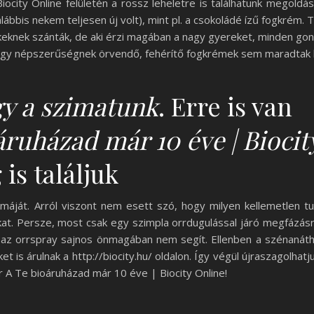
iocity Online felületén a rossz leheletre is találhatunk megoldás
lábbis nekem teljesen új volt), mint pl. a csokoládé ízű fogkrém. 
ekeknek szánták, de aki érzi magában a nagy gyereket, minden go
agy népszerűségnek örvendő, fehérítő fogkrémek sem maradtak 
y a szimatunk
. Erre is van
áruházad már 10 éve | Biocit
is találjuk
émáját. Arról viszont nem esett szó, hogy milyen kellemetlen t
at. Persze, most csak egy szimpla orrdugulással járó megfázás
az orrspray sajnos önmagában nem segít. Ellenben a szénanát
 is árulnak a http://biocity.hu/ oldalon. Így végül újraszagolhatj
ár A Te bioáruházad már 10 éve | Biocity Online!