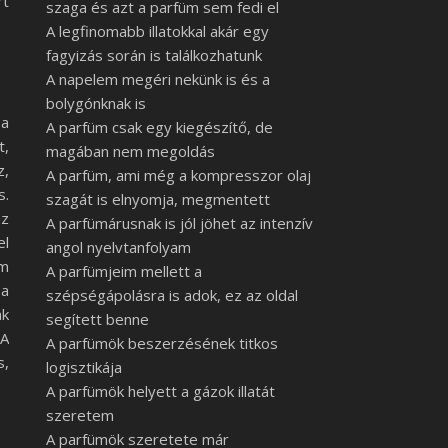
rt
szaga és azt a parfüm sem fedi el
A legfinomabb illatokkal akár egy
fagyizás során is találkozhatunk
A napelem megéri nekünk is és a
bolygónknak is
 a
A parfüm csak egy kiegészítő, de
t,
magában nem megoldás
z,
A parfüm, ami még a kompresszor olaj
s.
szagát is elnyomja, megmentett
z
A parfümárusnak is jól jöhet az intenzív
el
angol nyelvtanfolyam
em
A parfümjeim mellett a
 a
szépségápolásra is adok, ez az oldal
ák
segített benne
 A
A parfümök beszerzésének titkos
s,
logisztikája
A parfümök helyett a gázok illatát
szeretem
A parfümök szeretete már