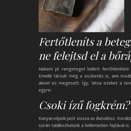
Fertőtleníts a bete
ne felejtsd el a bőr
Nekem pl. rengeteget kellett fertőtleníten
Emellé társult még a viszketés is, ami tov
akivel ez megesett. Így, látva ezeket a t
egyre.
Csoki ízű fogkrém?
Kanyarodjunk picit vissza az illatokhoz. Korá
során találkozhatunk a kellemetlen fajtával 