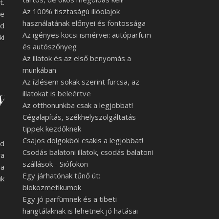
t.
Az 100% tisztaságú illóolajok
Te
használatának előnyei és fontossága
nd
Az igényes kocsi ismérvei: autóparfüm
ki
és autószőnyeg
Az illatok és az első benyomás a
munkában
Az ízlésem sokak szerint furcsa, az
y
illatokat is beleértve
Az otthonunkba csak a legjobbat!
Cégalapítás, székhelyszolgáltatás
tippek kezdőknek
Csajos dolgokból csakis a legjobbat!
ud
Csodás balatoni illatok, csodás balatoni
ra
szállások - Siófokon
ha
Egy járhatónak tűnő út:
uk
biokozmetikumok
Egy jó parfümnek és a tibeti
hangtálaknak is lehetnek jó hatásai