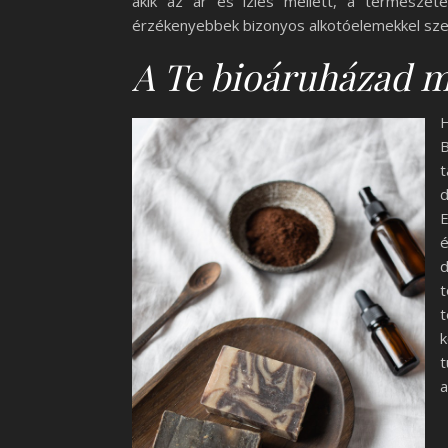
akik az ár és ízlés mellett, a természete
érzékenyebbek bizonyos alkotóelemekkel sz
A Te bioáruházad má
H
B
t
d
é
d
t
t
a