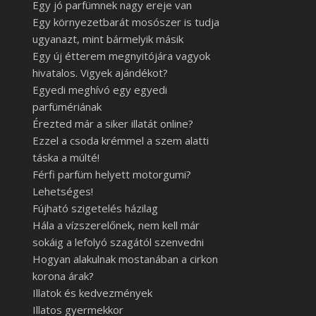
Egy jó parfümnek nagy ereje van
Egy környezetbarát mosószer is tudja
ugyanazt, mint bármelyik másik
Egy új étterem megnyitójára vagyok
hivatalos. Vigyek ajándékot?
Egyedi meghívó egy egyedi
parfümériának
Érezted már a siker illatát online?
Ezzel a csoda krémmel a szem alatti
táska a múlté!
Férfi parfüm helyett motorgumi?
Lehetséges!
Fújható szigetelés házilag
Hála a vízszerelőnek, nem kell már
sokáig a lefolyó szagától szenvedni
Hogyan alakulnak mostanában a cirkon
korona árak?
Illatok és kedvezmények
Illatos gyermekkor