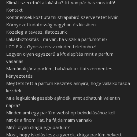
Klímát szeretnél a lakásba? Itt van pár hasznos infó!
Kontakt
Kontinensek közt utazni strapabíró szervezetet kíván
Környezettudatosság nagyban és kicsiben
Közeleg a tavasz, illatozzunk!
Lakásbiztosítás - mi van, ha viszik a parfümöt is?
LCD FIX - Gyorsszerviz minden telefonhoz!
Legyen olyan egyszerű a kft alapítás mint a parfüm
vásárlás
Mamának jár a parfüm, babának az illatszermentes
kényeztetés
Megtetszett a parfüm készítés annyira, hogy vállalkozásba
kezdek
Mi a legkülönlegesebb ajándék, amit adhatunk Valentin
napra?
Minden ami egy parfüm webshop beindulásához kell
Mit ér a finom illat, ha fájdalmaim vannak?
Mitől olyan drága egy parfüm?
Most, hogy iskolás lesz a gyerek, drága parfüm helyett