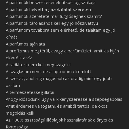
A parfümök beszerzésének titkos logisztikája
A parfümök helyett a gázok illatát szeretem
A parfümök szeretete már függőségnek számít?
A parfümök tárolásához kell egy jó hőszivattyú
A parfümöm továbbra sem elérhető, de találtam egy jó
klímát
A parfümös ajánlata
A profizmus megtérül, avagy a parfümüzlet, amit kis híján
elöntött a víz
A radiátort nem kell megszagolni
A szaglásom nem, de a laptopom elromlott
A szerviz, ahol alig magasabb az óradíj, mint egy jobb
parfüm
A természetesség illatai
Ahogy idősödünk, úgy válik kényszeressé a szépségápolás
Amit érdemes váltogatni, és amiből tartós, de okos
megoldás kell!
Az 100% tisztaságú illóolajok használatának előnyei és
fontossága