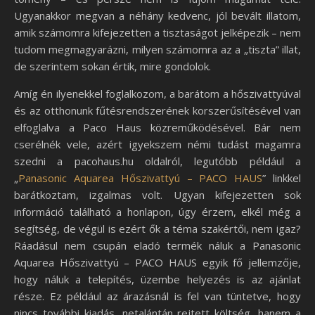
Ugyanakkor megvan a néhány kedvenc, jól bevált illatom,
amik számomra kifejezetten a tisztaságot jelképezik – nem
tudom megmagyarázni, milyen számomra az a „tiszta” illat,
de szerintem sokan értik, mire gondolok.
Amíg én ilyenekkel foglalkozom, a barátom a hőszivattyúval
és az otthonunk fűtésrendszerének korszerűsítésével van
elfoglalva a Paco Haus közreműködésével. Bár nem
cserélnék vele, azért igyekszem némi tudást magamra
szedni a pacohaus.hu oldalról, legutóbb például a
„
Panasonic Aquarea Hőszivattyú – PACO HAUS
” linkkel
barátkoztam, izgalmas volt. Ugyan kifejezetten sok
információ található a honlapon, úgy érzem, elkél még a
segítség, de végül is ezért ők a téma szakértői, nem igaz?
Ráadásul nem csupán eladó termék náluk a Panasonic
Aquarea Hőszivattyú – PACO HAUS egyik fő jellemzője,
hogy náluk a telepítés, üzembe helyezés is az ajánlat
része. Ez például az árazásnál is fel van tüntetve, hogy
nincs további kiadás, netalántán rejtett költség, hanem a