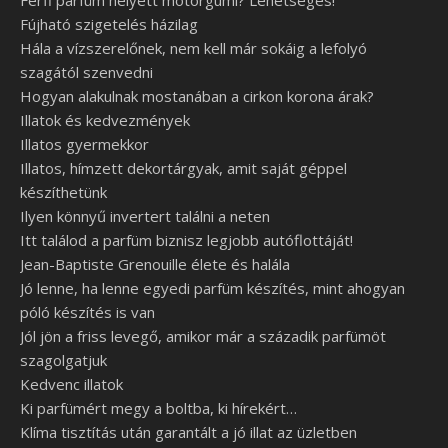
Férfi parfüm helyett motorgumi? Lehetséges!
Fújható szigetelés házilag
Hála a vízszerelőnek, nem kell már sokáig a lefolyó
szagától szenvedni
Hogyan alakulnak mostanában a cirkon korona árak?
Illatok és kedvezmények
Illatos gyermekkor
Illatos, hímzett dekortárgyak, amit saját géppel
készíthetünk
Ilyen könnyű invertert találni a neten
Itt találod a parfüm biznisz legjobb autóflottáját!
Jean-Baptiste Grenouille élete és halála
Jó lenne, ha lenne egyedi parfüm készítés, mint ahogyan
póló készítés is van
Jól jön a friss levegő, amikor már a századik parfümöt
szagolgatjuk
Kedvenc illatok
Ki parfümért megy a boltba, ki hírekért…
Klíma tisztítás után garantált a jó illat az üzletben