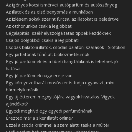
Az igényes kocsi ismérvei: autóparfüm és autószőnyeg
Az illatok és az első benyomás a munkában
Az ízlésem sokak szerint furcsa, az illatokat is beleértve
Az otthonunkba csak a legjobbat!
Cégalapítás, székhelyszolgáltatás tippek kezdőknek
Csajos dolgokból csakis a legjobbat!
Csodás balatoni illatok, csodás balatoni szállások - Siófokon
Egy járhatónak tűnő út: biokozmetikumok
Egy jó parfümnek és a tibeti hangtálaknak is lehetnek jó
hatásai
Egy jó parfümnek nagy ereje van
Egy környezetbarát mosószer is tudja ugyanazt, mint
bármelyik másik
Egy új étterem megnyitójára vagyok hivatalos. Vigyek
ajándékot?
Egyedi meghívó egy egyedi parfümériának
Érezted már a siker illatát online?
Ezzel a csoda krémmel a szem alatti táska a múlté!