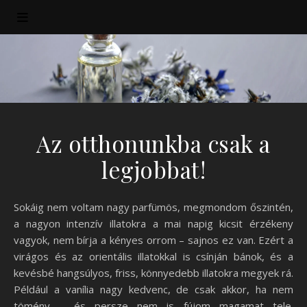
Az otthonunkba csak a
legjobbat!
Sokáig nem voltam nagy parfümös, megmondom őszintén,
a nagyon intenzív illatokra a mai napig kicsit érzékeny
vagyok, nem bírja a kényes orrom – sajnos ez van. Ezért a
virágos és az orientális illatokkal is csínján bánok, és a
kevésbé hangsúlyos, friss, könnyedebb illatokra megyek rá.
Például a vanília nagy kedvenc, de csak akkor, ha nem
tömény – és persze nem is fújom magamat tele.