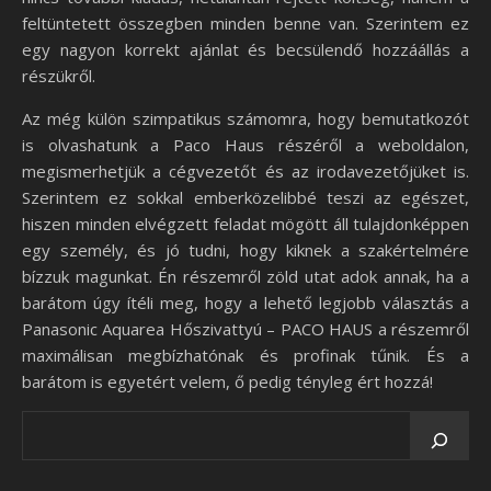
feltüntetett összegben minden benne van. Szerintem ez
egy nagyon korrekt ajánlat és becsülendő hozzáállás a
részükről.
Az még külön szimpatikus számomra, hogy bemutatkozót
is olvashatunk a Paco Haus részéről a weboldalon,
megismerhetjük a cégvezetőt és az irodavezetőjüket is.
Szerintem ez sokkal emberközelibbé teszi az egészet,
hiszen minden elvégzett feladat mögött áll tulajdonképpen
egy személy, és jó tudni, hogy kiknek a szakértelmére
bízzuk magunkat. Én részemről zöld utat adok annak, ha a
barátom úgy ítéli meg, hogy a lehető legjobb választás a
Panasonic Aquarea Hőszivattyú – PACO HAUS a részemről
maximálisan megbízhatónak és profinak tűnik. És a
barátom is egyetért velem, ő pedig tényleg ért hozzá!