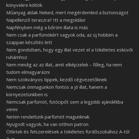
könyvekre költök
Műanyag ablak Neked, mert megérdemled a biztonságot
Napellenző teraszra? Itt a megoldás!
Napfényben még a bőröm illata is más
Nem csak a parfümökért vagyok oda, az új hobbim a
szappan készítés lett
Nem gondoltam, hogy egy illat vezet el a tökéletes esküvői
ruhámhoz
Nem mindig az az illat, amit elképzelek – főleg, ha nem
tudom elmagyarázni
Nem szokványos tippek, kezdő cégvezetőknek
Nemcsak önmagunkon fontos a jó illat, hanem a
környezetünkben is
Nemcsak parfümöt, futócipőt sem a legjobb ajándékba
venni
Neten rendeltünk parfümöt magunknak
Nyugodt vagyok, ha van otthon patron
Ötletek és felszerelések a tökéletes fürdőszobához A-tól