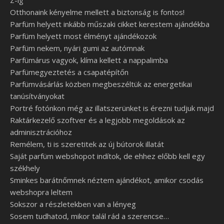
Z-ig
Otthonaink kényelme mellett a biztonság is fontos!
Parfüm helyett inkább műszaki cikket kerestem ajándékba
Parfüm helyett most élményt ajándékozok
Parfüm nekem, nyári gumi az autómnak
Parfümárus vagyok, klíma kellett a nappalimba
Parfümegyeztetés a csapatépítőn
Parfümvásárlás közben megbeszéltük az energetikai
tanúsítványokat
Portré fotónkon még az illatszerünket is érezni tudjuk majd
Raktárkezelő szoftver és a legjobb megoldások az
adminisztrációhoz
Remélem, ti is szeretitek az új bútorok illatát
Saját parfüm webshopot indítok, de ehhez előbb kell egy
székhely
Sminkes barátnőmnek néztem ajándékot, amikor csodás
webshopra leltem
Sokszor a részletekben van a lényeg
Sosem tudhatod, mikor talál rád a szerencse…