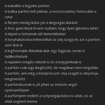
A babaillat a legjobb parfüm
A buliba parfüm kell jobban, a motorozáshoz fontosabb a
ruha!
A férjem mindig lázba jön a lángvágás illatától
A friss gumi illatáról nem tudtam, hogy ilyen ígéretes lehet
A képek is hívhatnak elő illatemlékeket
A konyhabútorba beleivódhat az olaj szaga és azt a parfüm
sem fedi el
A legfinomabb illatokkal akár egy fagyizás során is
találkozhatunk
A napelem megéri nekünk is és a bolygónknak is
A parfüm csak egy kiegészítő, de magában nem megoldás
A parfüm, ami még a kompresszor olaj szagát is elnyomja,
megmentett
A parfümárusnak is jól jöhet az intenzív angol
nyelvtanfolyam
A parfümjeim mellett a szépségápolásra is adok, ez az
oldal segített benne