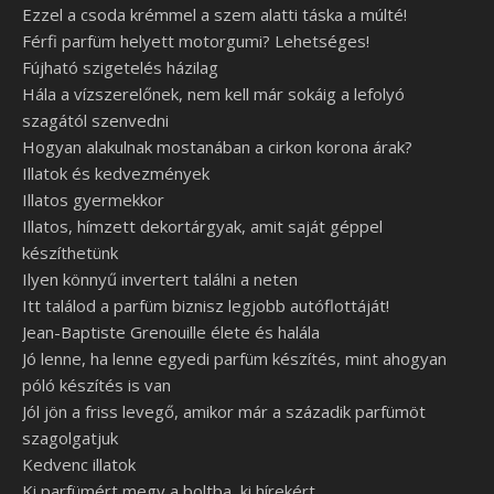
Ezzel a csoda krémmel a szem alatti táska a múlté!
Férfi parfüm helyett motorgumi? Lehetséges!
Fújható szigetelés házilag
Hála a vízszerelőnek, nem kell már sokáig a lefolyó
szagától szenvedni
Hogyan alakulnak mostanában a cirkon korona árak?
Illatok és kedvezmények
Illatos gyermekkor
Illatos, hímzett dekortárgyak, amit saját géppel
készíthetünk
Ilyen könnyű invertert találni a neten
Itt találod a parfüm biznisz legjobb autóflottáját!
Jean-Baptiste Grenouille élete és halála
Jó lenne, ha lenne egyedi parfüm készítés, mint ahogyan
póló készítés is van
Jól jön a friss levegő, amikor már a századik parfümöt
szagolgatjuk
Kedvenc illatok
Ki parfümért megy a boltba, ki hírekért…