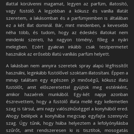
illattal körülvenni magamat, legyen az parfüm, illatosító,
vagy füstölő. A legjobban a kókusz és vanília illatát
szeretem, a lakásomban és a parfümjeimben is általában
ez a két illat dominál. Bár, mint mindenben, a kevesebb
néha több, és tudom, hogy az édeskés illatokat nem
mindenki szereti, ha nagyon tömény, főleg a nyári
melegben. Ezért gyakran inkább csak testpermetet
használok az erősebb illatú vaníliás parfüm helyett.
A lakásban nem annyira szeretek spray alapú légfrissítőt
használni, leginkább füstölővel szoktam illatosítani. Éppen a
minap találtam egy egészen jó minőségű, kókusz illatú
füstölőt, amit előszeretettel gyújtok meg esténként,
amikor hazaérek munkából. Egy-két napja azonban
észrevettem, hogy a füstölő illata mellé egy kellemetlen
szag is társul, ami nagy valószínűséggel a konyhából ered.
Ahogy belépek a konyhába megcsap egyfajta szennyvíz
szag. Úgy tűnik, hogy hiába helyeztem a lefolyónyílásba
szűrőt, amit rendszeresen ki is tisztítok, mosogatás