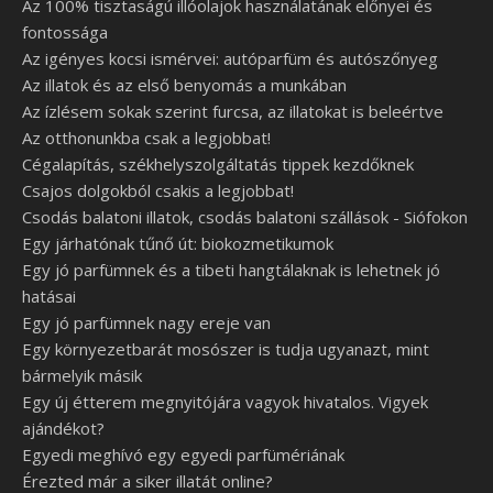
Az 100% tisztaságú illóolajok használatának előnyei és
fontossága
Az igényes kocsi ismérvei: autóparfüm és autószőnyeg
Az illatok és az első benyomás a munkában
Az ízlésem sokak szerint furcsa, az illatokat is beleértve
Az otthonunkba csak a legjobbat!
Cégalapítás, székhelyszolgáltatás tippek kezdőknek
Csajos dolgokból csakis a legjobbat!
Csodás balatoni illatok, csodás balatoni szállások - Siófokon
Egy járhatónak tűnő út: biokozmetikumok
Egy jó parfümnek és a tibeti hangtálaknak is lehetnek jó
hatásai
Egy jó parfümnek nagy ereje van
Egy környezetbarát mosószer is tudja ugyanazt, mint
bármelyik másik
Egy új étterem megnyitójára vagyok hivatalos. Vigyek
ajándékot?
Egyedi meghívó egy egyedi parfümériának
Érezted már a siker illatát online?