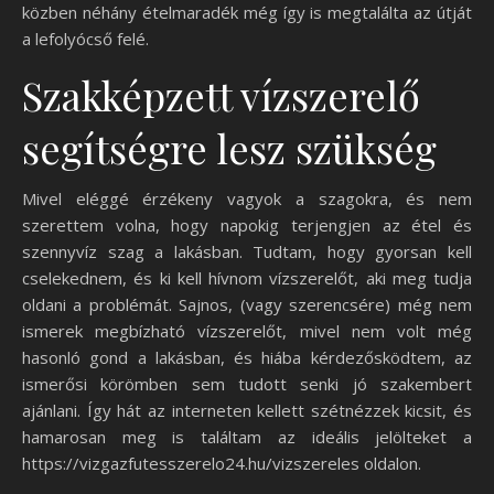
közben néhány ételmaradék még így is megtalálta az útját
a lefolyócső felé.
Szakképzett vízszerelő
segítségre lesz szükség
Mivel eléggé érzékeny vagyok a szagokra, és nem
szerettem volna, hogy napokig terjengjen az étel és
szennyvíz szag a lakásban. Tudtam, hogy gyorsan kell
cselekednem, és ki kell hívnom vízszerelőt, aki meg tudja
oldani a problémát. Sajnos, (vagy szerencsére) még nem
ismerek megbízható vízszerelőt, mivel nem volt még
hasonló gond a lakásban, és hiába kérdezősködtem, az
ismerősi körömben sem tudott senki jó szakembert
ajánlani. Így hát az interneten kellett szétnézzek kicsit, és
hamarosan meg is találtam az ideális jelölteket a
https://vizgazfutesszerelo24.hu/vizszereles oldalon.