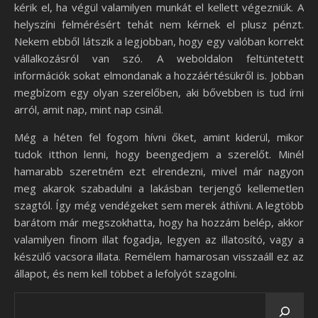
kérik el, ha végül valamilyen munkát el kellett végezniük. A
helyszíni felmérésért tehát nem kérnek el plusz pénzt.
Nekem ebből látszik a legjobban, hogy egy valóban korrekt
vállalkozásról van szó. A weboldalon feltüntetett
információk sokat elmondanak a hozzáértésükről is. Jobban
megbízom egy olyan szerelőben, aki bővebben is tud írni
arról, amit nap, mint nap csinál.
Még a héten fel fogom hívni őket, amint kiderül, mikor
tudok itthon lenni, hogy beengedjem a szerelőt. Minél
hamarabb szeretném ezt elrendezni, mivel már nagyon
meg akarok szabadulni a lakásban terjengő kellemetlen
szagtól. Így még vendégeket sem merek áthívni. A legtöbb
barátom már megszokhatta, hogy ha hozzám belép, akkor
valamilyen finom illat fogadja, legyen az illatosító, vagy a
készülő vacsora illata. Remélem hamarosan visszaáll ez az
állapot, és nem kell többet a lefolyót szagolni.