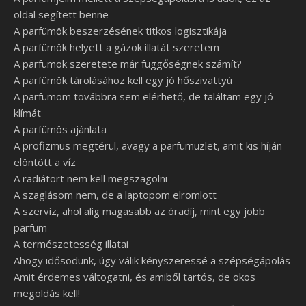
oldal segített benne
A parfümök beszerzésének titkos logisztikája
A parfümök helyett a gázok illatát szeretem
A parfümök szeretete már függőségnek számít?
A parfümök tárolásához kell egy jó hőszivattyú
A parfümöm továbbra sem elérhető, de találtam egy jó
klímát
A parfümös ajánlata
A profizmus megtérül, avagy a parfümüzlet, amit kis híján
elöntött a víz
A radiátort nem kell megszagolni
A szaglásom nem, de a laptopom elromlott
A szerviz, ahol alig magasabb az óradíj, mint egy jobb
parfüm
A természetesség illatai
Ahogy idősödünk, úgy válik kényszeressé a szépségápolás
Amit érdemes váltogatni, és amiből tartós, de okos
megoldás kell!