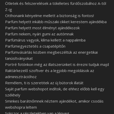
Ötletek és felszerelések a tökéletes fürdőszobához A-tól
Z-ig
Otthonaink kényelme mellett a biztonság is fontos!
Parfüm helyett inkább műszaki cikket kerestem ajándékba
Parfüm helyett most élményt ajándékozok
Parfüm nekem, nyári gumi az autómnak
Parfümárus vagyok, klíma kellett a nappalimba
Parfümegyeztetés a csapatépítőn
Parfümvásárlás közben megbeszéltük az energetikai
tanúsítványokat
Portré fotónkon még az illatszerünket is érezni tudjuk majd
Raktárkezelő szoftver és a legjobb megoldások az
adminisztrációhoz
Remélem, ti is szeretitek az új bútorok illatát
Saját parfüm webshopot indítok, de ehhez előbb kell egy
székhely
Sminkes barátnőmnek néztem ajándékot, amikor csodás
webshopra leltem
Sokszor a részletekben van a lényeg