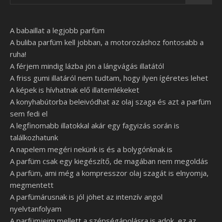
A babaillat a legjobb parfüm
A buliba parfüm kell jobban, a motorozáshoz fontosabb a
ruha!
A férjem mindig lázba jön a lángvágás illatától
A friss gumi illatáról nem tudtam, hogy ilyen ígéretes lehet
A képek is hívhatnak elő illatemlékeket
A konyhabútorba beleivódhat az olaj szaga és azt a parfüm
sem fedi el
A legfinomabb illatokkal akár egy fagyizás során is
találkozhatunk
A napelem megéri nekünk is és a bolygónknak is
A parfüm csak egy kiegészítő, de magában nem megoldás
A parfüm, ami még a kompresszor olaj szagát is elnyomja,
megmentett
A parfümárusnak is jól jöhet az intenzív angol
nyelvtanfolyam
A parfümjeim mellett a szépségápolásra is adok, ez az