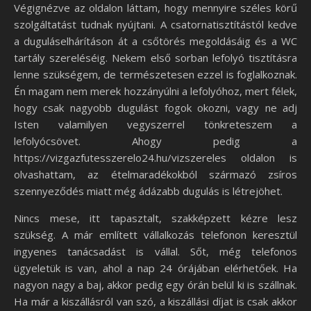
Végignézve az oldalon láttam, hogy mennyire széles körű
szolgáltatást tudnak nyújtani. A csatornatisztítástól kedve
a duguláselhárításon át a csőtörés megoldásáig és a WC
tartály szereléséig. Nekem első sorban lefolyó tisztításra
lenne szükségem, de természetesen ezzel is foglalkoznak.
Én magam nem merek hozzányúlni a lefolyóhoz, mert félek,
hogy csak nagyobb dugulást fogok okozni, vagy ne adj
Isten valamilyen vegyszerrel tönkreteszem a
lefolyócsövet. Ahogy pedig a
https://vizgazfutesszerelo24.hu/vizszereles oldalon is
olvashattam, az ételmaradékokból származó zsíros
szennyeződés miatt még ádázabb dugulás is létrejöhet.
Nincs mese, itt tapasztalt, szakképzett kézre lesz
szükség. A már említett vállalkozás telefonon keresztül
ingyenes tanácsadást is vállal. Sőt, még telefonos
ügyeletük is van, ahol a nap 24 órájában elérhetőek. Ha
nagyon nagy a baj, akkor pedig egy órán belül ki is szállnak.
Ha már a kiszállásról van szó, a kiszállási díjat is csak akkor