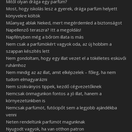
Mitől olyan drága egy parfüm?
Most, hogy iskolás lesz a gyerek, drága parfüm helyett
könyvekre költök
Műanyag ablak Neked, mert megérdemled a biztonságot
Napellenző teraszra? Itt a megoldás!
Napfényben még a bőröm illata is más
Nem csak a parfümökért vagyok oda, az új hobbim a
szappan készítés lett
Nem gondoltam, hogy egy illat vezet el a tökéletes esküvői
ruhámhoz
Nem mindig az az illat, amit elképzelek – főleg, ha nem
tudom elmagyarázni
Nem szokványos tippek, kezdő cégvezetőknek
Nemcsak önmagunkon fontos a jó illat, hanem a
környezetünkben is
Nemcsak parfümöt, futócipőt sem a legjobb ajándékba
venni
Neten rendeltünk parfümöt magunknak
Nyugodt vagyok, ha van otthon patron