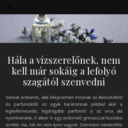
Hála a vízszerelőnek, nem
kell már sokáig a lefolyó
szagától szenvedni
Vannak emberek, akik kifejezetten irtóznak az illatosítóktól
és parfümöktől. Az egyik barátomnak például akár a
legkellemesebb, legdrágább parfümöt is az orra alá
nyomhatnánk, ő akkor is egy undorodó grimasszal húzódna
arrébb. Na, hát én nem ilyen vagyok. Szeretem mindenféle