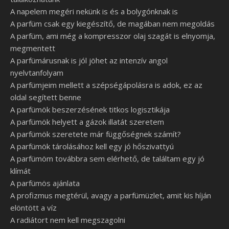
A napelem megéri nekünk is és a bolygónknak is
A parfüm csak egy kiegészítő, de magában nem megoldás
A parfüm, ami még a kompresszor olaj szagát is elnyomja,
megmentett
A parfümárusnak is jól jöhet az intenzív angol
nyelvtanfolyam
A parfümjeim mellett a szépségápolásra is adok, ez az
oldal segített benne
A parfümök beszerzésének titkos logisztikája
A parfümök helyett a gázok illatát szeretem
A parfümök szeretete már függőségnek számít?
A parfümök tárolásához kell egy jó hőszivattyú
A parfümöm továbbra sem elérhető, de találtam egy jó
klímát
A parfümös ajánlata
A profizmus megtérül, avagy a parfümüzlet, amit kis híján
elöntött a víz
A radiátort nem kell megszagolni