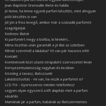
Jean-Baptiste Grenouille élete és halála
Jó lenne, ha lenne egyedi parfüm készítés, mint ahogyan
póló készítés is van
Jól jön a friss levegő, amikor már a századik parfümöt
szagolgatjuk
Kedvenc illatok
Ki parfümért megy a boltba, ki hírekért…
Klíma tisztítás után garantált a jó illat az üzletben
Klímát szeretnél a lakásba? Itt van pár hasznos infó!
Kontakt
Kontinensek közt utazni strapabíró szervezetet kíván
Környezettudatosság nagyban és kicsiben
Közeleg a tavasz, illatozzunk!
Lakásbiztosítás - mi van, ha viszik a parfümöt is?
LCD FIX - Gyorsszerviz minden telefonhoz!
Legyen olyan egyszerű a kft alapítás mint a parfüm
vásárlás
Mamának jár a parfüm, babának az illatszermentes