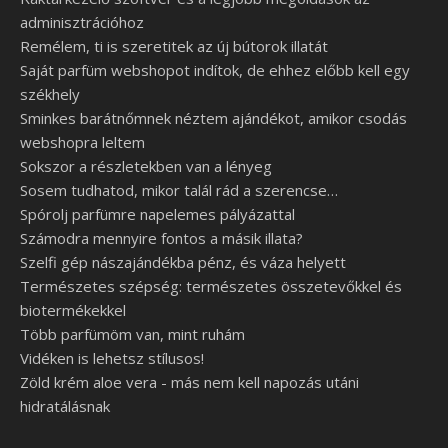
adminisztrációhoz
Remélem, ti is szeretitek az új bútorok illatát
Saját parfüm webshopot indítok, de ehhez előbb kell egy
székhely
Sminkes barátnőmnek néztem ajándékot, amikor csodás
webshopra leltem
Sokszor a részletekben van a lényeg
Sosem tudhatod, mikor talál rád a szerencse…
Spórolj parfümre napelemes pályázattal
Számodra mennyire fontos a másik illata?
Szelfi gép nászajándékba pénz, és váza helyett
Természetes szépség: természetes összetevőkkel és
biotermékekkel
Több parfümöm van, mint ruhám
Vidéken is lehetsz stílusos!
Zöld krém aloe vera - más nem kell napozás utáni
hidratálásnak