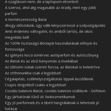
A szaglásom nem, de a laptopom elromlott
A szerviz, ahol alig magasabb az óradíj, mint egy jobb
parfüm
A természetesség illatai
Ahogy idősödünk, úgy válik kényszeressé a szépségápolás
Amit érdemes váltogatni, és amiből tartós, de okos
megoldás kell!
Az 100% tisztaságú illóolajok használatának előnyei és
fontossága
Az igényes kocsi ismérvei: autóparfüm és autószőnyeg
Az illatok és az első benyomás a munkában
Az ízlésem sokak szerint furcsa, az illatokat is beleértve
Az otthonunkba csak a legjobbat!
Cégalapítás, székhelyszolgáltatás tippek kezdőknek
Csajos dolgokból csakis a legjobbat!
Csodás balatoni illatok, csodás balatoni szállások - Siófokon
Egy járhatónak tűnő út: biokozmetikumok
Egy jó parfümnek és a tibeti hangtálaknak is lehetnek jó
hatásai