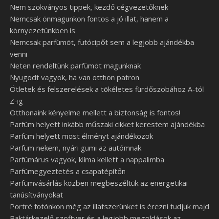
Nem szokványos tippek, kezdő cégvezetőknek
Nemcsak önmagunkon fontos a jó illat, hanem a
környezetünkben is
Nemcsak parfümöt, futócipőt sem a legjobb ajándékba
venni
Neten rendeltünk parfümöt magunknak
Nyugodt vagyok, ha van otthon patron
Ötletek és felszerelések a tökéletes fürdőszobához A-tól
Z-ig
Otthonaink kényelme mellett a biztonság is fontos!
Parfüm helyett inkább műszaki cikket kerestem ajándékba
Parfüm helyett most élményt ajándékozok
Parfüm nekem, nyári gumi az autómnak
Parfümárus vagyok, klíma kellett a nappalimba
Parfümegyeztetés a csapatépítőn
Parfümvásárlás közben megbeszéltük az energetikai
tanúsítványokat
Portré fotónkon még az illatszerünket is érezni tudjuk majd
Raktárkezelő szoftver és a legjobb megoldások az