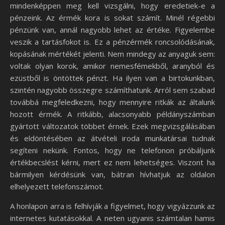
mindenképpen meg kell vizsgálni, hogy eredetiek-e a
pénzeink. Az érmék kora is sokat számít. Minél régebbi
pénzünk van, annál nagyobb lehet az értéke. Figyelembe
veszik a tartásfokot is. Ez a pénzérmék roncsolódásának,
kopásának mértékét jelenti. Nem mindegy az anyaguk sem:
voltak olyan korok, amikor nemesfémekből, aranyból és
ezüstből is öntöttek pénzt. Ha ilyen van a birtokunkban,
szintén nagyobb összegre számíthatunk. Arról sem szabad
továbbá megfeledkezni, hogy mennyire ritkák az általunk
hozott érmék. A ritkább, alacsonyabb példányszámban
gyártott változatok többet érnek. Ezek megvizsgálásában
és eldöntésében az átvételi iroda munkatársai tudnak
segíteni nekünk. Fontos, hogy ne telefonon próbáljunk
értékbecslést kérni, mert ez nem lehetséges. Viszont ha
bármilyen kérdésünk van, bátran hívhatjuk az oldalon
elhelyezett telefonszámot.
A honlapon arra is felhívják a figyelmet, hogy vigyázzunk az
internetes kutatásokkal. A neten ugyanis számtalan hamis