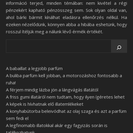
információ terjed, minden témában: nem kivétel a régi
pénzekért kapható pénzösszeg sem. Sok olyan oldal van,
ahol bárki bármit kínálhat eladásra ellenőrzés nélkül. Ha
ezeken nézelődünk, könnyen abba a hibába eshetünk, hogy
rosszul ítéljük meg a nálunk lévő érmék értékét.
A babaillat a legjobb parfüm
A buliba parfüm kell jobban, a motorozáshoz fontosabb a
ruha!
A férjem mindig lázba jön a lángvágás illatától
A friss gumi illatáról nem tudtam, hogy ilyen ígéretes lehet
A képek is hívhatnak elő illatemlékeket
A konyhabútorba beleivódhat az olaj szaga és azt a parfüm
sem fedi el
A legfinomabb illatokkal akár egy fagyizás során is
találkozhatunk