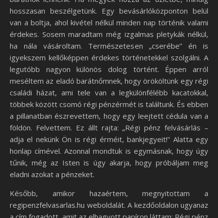
hosszasan beszélgetünk. Egy bevásárlóközponton belül
van a boltja, ahol kivétel nélkül minden nap történik valami
érdekes. Sosem maradtam még izgalmas pletykák nélkül,
ha nála vásároltam. Természetesen „cserébe” én is
igyekszem kellőképpen érdekes történetekkel szolgálni. A
legutóbb nagyon különös dolog történt. Éppen arról
meséltem az eladó barátnőmnek, hogy örököltünk egy régi
családi házat, ami tele van a legkülönfélébb kacatokkal,
többek között csomó régi pénzérmét is találtunk. És ebben
a pillanatban észrevettem, hogy egy leejtett cédula van a
földön. Felvettem. Ez állt rajta: „Régi pénz felvásárlás –
adja el nekünk Ön is régi érméit, bankjegyeit!” Alatta egy
honlap címével. Azonnal mondtuk is egymásnak, hogy úgy
tűnik, még az Isten is úgy akarja, hogy próbáljam meg
eladni azokat a pénzeket.
Később, amikor hazaértem, megnyitottam a
regipenzfelvasarlas.hu weboldalát. A kezdőoldalon ugyanaz
a cím fogadott, amit az elhagyott papíron láttam: Régi pénz