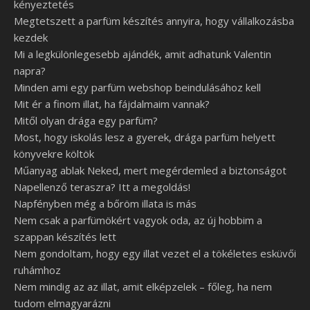
kényeztetés
Megtetszett a parfüm készítés annyira, hogy vállalkozásba
kezdek
Mi a legkülönlegesebb ajándék, amit adhatunk Valentin
napra?
Minden ami egy parfüm webshop beindulásához kell
Mit ér a finom illat, ha fájdalmaim vannak?
Mitől olyan drága egy parfüm?
Most, hogy iskolás lesz a gyerek, drága parfüm helyett
könyvekre költök
Műanyag ablak Neked, mert megérdemled a biztonságot
Napellenző teraszra? Itt a megoldás!
Napfényben még a bőröm illata is más
Nem csak a parfümökért vagyok oda, az új hobbim a
szappan készítés lett
Nem gondoltam, hogy egy illat vezet el a tökéletes esküvői
ruhámhoz
Nem mindig az az illat, amit elképzelek – főleg, ha nem
tudom elmagyarázni