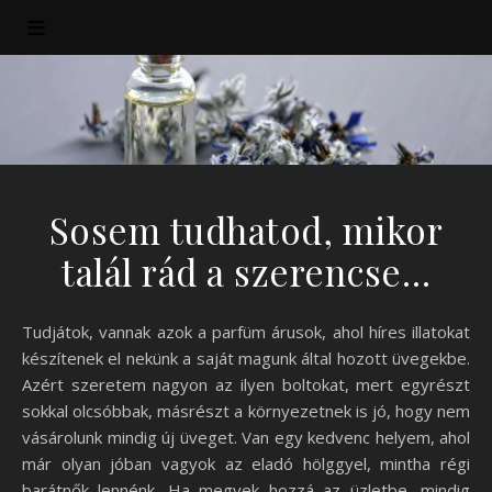
Sosem tudhatod, mikor
talál rád a szerencse…
Tudjátok, vannak azok a parfüm árusok, ahol híres illatokat
készítenek el nekünk a saját magunk által hozott üvegekbe.
Azért szeretem nagyon az ilyen boltokat, mert egyrészt
sokkal olcsóbbak, másrészt a környezetnek is jó, hogy nem
vásárolunk mindig új üveget. Van egy kedvenc helyem, ahol
már olyan jóban vagyok az eladó hölggyel, mintha régi
barátnők lennénk. Ha megyek hozzá az üzletbe, mindig