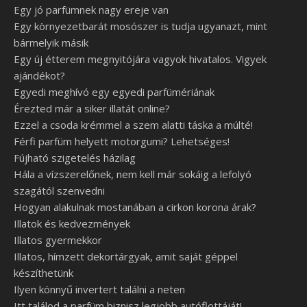
Egy jó parfümnek nagy ereje van
Egy környezetbarát mosószer is tudja ugyanazt, mint
bármelyik másik
Egy új étterem megnyitójára vagyok hivatalos. Vigyek
ajándékot?
Egyedi meghívó egy egyedi parfümériának
Érezted már a siker illatát online?
Ezzel a csoda krémmel a szem alatti táska a múlté!
Férfi parfüm helyett motorgumi? Lehetséges!
Fújható szigetelés házilag
Hála a vízszerelőnek, nem kell már sokáig a lefolyó
szagától szenvedni
Hogyan alakulnak mostanában a cirkon korona árak?
Illatok és kedvezmények
Illatos gyermekkor
Illatos, hímzett dekortárgyak, amit saját géppel
készíthetünk
Ilyen könnyű invertert találni a neten
Itt találod a parfüm biznisz legjobb autóflottáját!