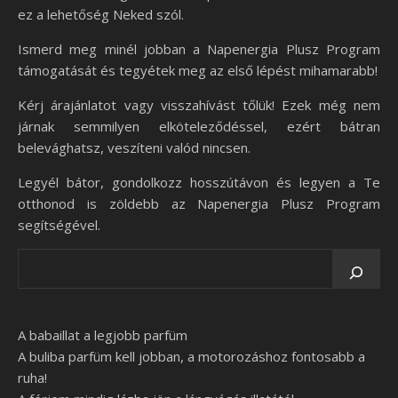
ez a lehetőség Neked szól.
Ismerd meg minél jobban a Napenergia Plusz Program
támogatását és tegyétek meg az első lépést mihamarabb!
Kérj árajánlatot vagy visszahívást tőlük! Ezek még nem
járnak semmilyen elköteleződéssel, ezért bátran
belevághatsz, veszíteni valód nincsen.
Legyél bátor, gondolkozz hosszútávon és legyen a Te
otthonod is zöldebb az Napenergia Plusz Program
segítségével.
A babaillat a legjobb parfüm
A buliba parfüm kell jobban, a motorozáshoz fontosabb a
ruha!