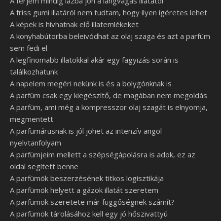
A férjem mindig lázba jön a lángvágás illatától
A friss gumi illatáról nem tudtam, hogy ilyen ígéretes lehet
A képek is hívhatnak elő illatemlékeket
A konyhabútorba beleivódhat az olaj szaga és azt a parfüm
sem fedi el
A legfinomabb illatokkal akár egy fagyizás során is
találkozhatunk
A napelem megéri nekünk is és a bolygónknak is
A parfüm csak egy kiegészítő, de magában nem megoldás
A parfüm, ami még a kompresszor olaj szagát is elnyomja,
megmentett
A parfümárusnak is jól jöhet az intenzív angol
nyelvtanfolyam
A parfümjeim mellett a szépségápolásra is adok, ez az
oldal segített benne
A parfümök beszerzésének titkos logisztikája
A parfümök helyett a gázok illatát szeretem
A parfümök szeretete már függőségnek számít?
A parfümök tárolásához kell egy jó hőszivattyú