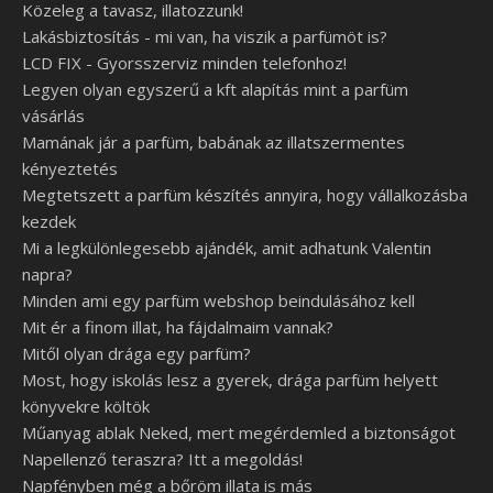
Közeleg a tavasz, illatozzunk!
Lakásbiztosítás - mi van, ha viszik a parfümöt is?
LCD FIX - Gyorsszerviz minden telefonhoz!
Legyen olyan egyszerű a kft alapítás mint a parfüm
vásárlás
Mamának jár a parfüm, babának az illatszermentes
kényeztetés
Megtetszett a parfüm készítés annyira, hogy vállalkozásba
kezdek
Mi a legkülönlegesebb ajándék, amit adhatunk Valentin
napra?
Minden ami egy parfüm webshop beindulásához kell
Mit ér a finom illat, ha fájdalmaim vannak?
Mitől olyan drága egy parfüm?
Most, hogy iskolás lesz a gyerek, drága parfüm helyett
könyvekre költök
Műanyag ablak Neked, mert megérdemled a biztonságot
Napellenző teraszra? Itt a megoldás!
Napfényben még a bőröm illata is más