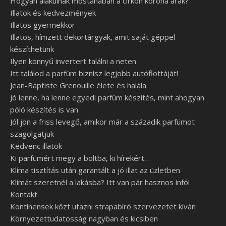
Hogyan alakulnak mostanában a cirkon korona árak?
Illatok és kedvezmények
Illatos gyermekkor
Illatos, hímzett dekortárgyak, amit saját géppel
készíthetünk
Ilyen könnyű invertert találni a neten
Itt találod a parfüm biznisz legjobb autóflottáját!
Jean-Baptiste Grenouille élete és halála
Jó lenne, ha lenne egyedi parfüm készítés, mint ahogyan
póló készítés is van
Jól jön a friss levegő, amikor már a századik parfümöt
szagolgatjuk
Kedvenc illatok
Ki parfümért megy a boltba, ki hírekért…
Klíma tisztítás után garantált a jó illat az üzletben
Klímát szeretnél a lakásba? Itt van pár hasznos infó!
Kontakt
Kontinensek közt utazni strapabíró szervezetet kíván
Környezettudatosság nagyban és kicsiben