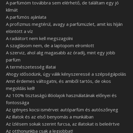
A parfümöm továbbra sem elérhető, de találtam egy jó
klímát
A parfümös ajánlata
A profizmus megtérül, avagy a parfümüzlet, amit kis híján
elöntött a víz
A radiátort nem kell megszagolni
A szaglásom nem, de a laptopom elromlott
A szerviz, ahol alig magasabb az óradíj, mint egy jobb
parfüm
A természetesség illatai
Ahogy idősödünk, úgy válik kényszeressé a szépségápolás
Amit érdemes váltogatni, és amiből tartós, de okos
megoldás kell!
Az 100% tisztaságú illóolajok használatának előnyei és
fontossága
Az igényes kocsi ismérvei: autóparfüm és autószőnyeg
Az illatok és az első benyomás a munkában
Az ízlésem sokak szerint furcsa, az illatokat is beleértve
Az otthonunkba csak a legjobbat!