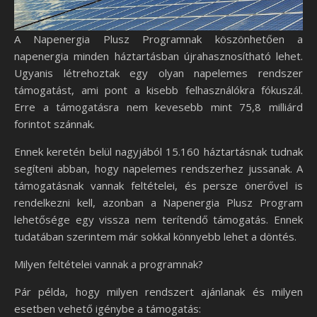
A Napenergia Plusz Programnak köszönhetően a
napenergia minden háztartásban újrahasznosítható lehet.
Ugyanis létrehoztak egy olyan napelemes rendszer
támogatást, ami pont a kisebb felhasználókra fókuszál.
Erre a támogatásra nem kevesebb mint 75,8 milliárd
forintot szánnak.
Ennek keretén belül nagyjából 15.160 háztartásnak tudnak
segíteni abban, hogy napelemes rendszerhez jussanak. A
támogatásnak vannak feltételei, és persze önerővel is
rendelkezni kell, azonban a Napenergia Plusz Program
lehetősége egy vissza nem terítendő támogatás. Ennek
tudatában szerintem már sokkal könnyebb lehet a döntés.
Milyen feltételei vannak a programnak?
Pár példa, hogy milyen rendszert ajánlanak és milyen
esetben vehető igénybe a támogatás: