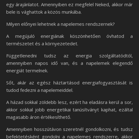
egy árajánlatot. Amennyiben ez megfelel Neked, akkor már
bele is vághattok a közös munkába.
Milyen előnyei lehetnek a napelemes rendszernek?
A megújuló energiának köszönhetően óvhatod a
természetet és a környezetedet.
Függetlenedni tudsz az energia szolgáltatódtól,
amennyiben napos idő van, és a napelemek elegendő
energiát termelnek.
Sőt, akár az egész háztartásod energiafogyasztását is
tudod fedezni a napelemeiddel.
A házad sokkal zöldebb lesz, ezért ha eladásra kerül a sor,
akkor sokkal jobb energetikai tanúsítványt kaphat, ezáltal
magasabb áron értékesíthető.
Amennyiben hosszútávon szeretnél gondolkozni, és tudsz
befektetésként gondolni a napelemes rendszerre, akkor