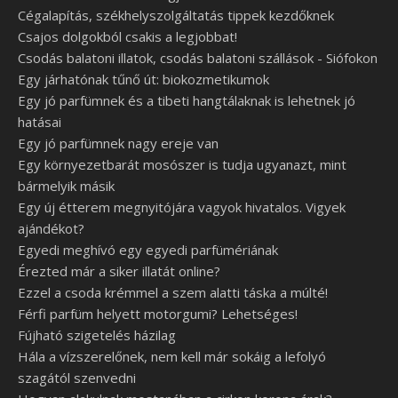
Cégalapítás, székhelyszolgáltatás tippek kezdőknek
Csajos dolgokból csakis a legjobbat!
Csodás balatoni illatok, csodás balatoni szállások - Siófokon
Egy járhatónak tűnő út: biokozmetikumok
Egy jó parfümnek és a tibeti hangtálaknak is lehetnek jó
hatásai
Egy jó parfümnek nagy ereje van
Egy környezetbarát mosószer is tudja ugyanazt, mint
bármelyik másik
Egy új étterem megnyitójára vagyok hivatalos. Vigyek
ajándékot?
Egyedi meghívó egy egyedi parfümériának
Érezted már a siker illatát online?
Ezzel a csoda krémmel a szem alatti táska a múlté!
Férfi parfüm helyett motorgumi? Lehetséges!
Fújható szigetelés házilag
Hála a vízszerelőnek, nem kell már sokáig a lefolyó
szagától szenvedni