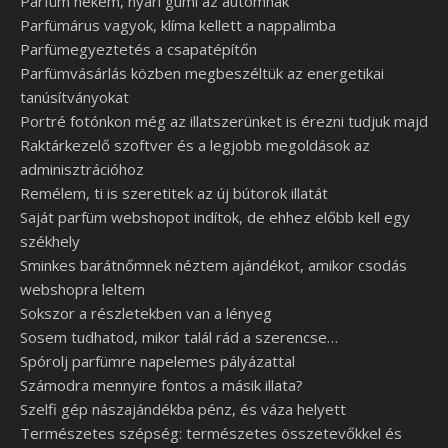
Parfüm nekem, nyári gumi az autómnak
Parfümárus vagyok, klíma kellett a nappalimba
Parfümegyeztetés a csapatépítőn
Parfümvásárlás közben megbeszéltük az energetikai
tanúsítványokat
Portré fotónkon még az illatszerünket is érezni tudjuk majd
Raktárkezelő szoftver és a legjobb megoldások az
adminisztrációhoz
Remélem, ti is szeretitek az új bútorok illatát
Saját parfüm webshopot indítok, de ehhez előbb kell egy
székhely
Sminkes barátnőmnek néztem ajándékot, amikor csodás
webshopra leltem
Sokszor a részletekben van a lényeg
Sosem tudhatod, mikor talál rád a szerencse…
Spórolj parfümre napelemes pályázattal
Számodra mennyire fontos a másik illata?
Szelfi gép nászajándékba pénz, és váza helyett
Természetes szépség: természetes összetevőkkel és