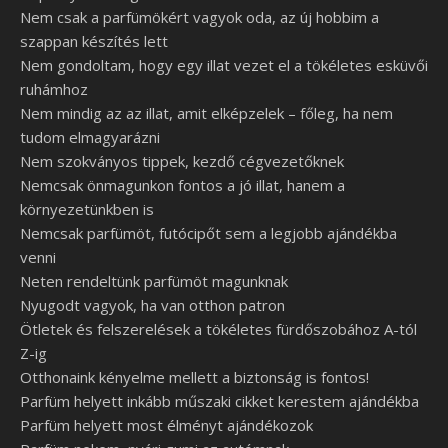
Nem csak a parfümökért vagyok oda, az új hobbim a
szappan készítés lett
Nem gondoltam, hogy egy illat vezet el a tökéletes esküvői
ruhámhoz
Nem mindig az az illat, amit elképzelek – főleg, ha nem
tudom elmagyarázni
Nem szokványos tippek, kezdő cégvezetőknek
Nemcsak önmagunkon fontos a jó illat, hanem a
környezetünkben is
Nemcsak parfümöt, futócipőt sem a legjobb ajándékba
venni
Neten rendeltünk parfümöt magunknak
Nyugodt vagyok, ha van otthon patron
Ötletek és felszerelések a tökéletes fürdőszobához A-tól
Z-ig
Otthonaink kényelme mellett a biztonság is fontos!
Parfüm helyett inkább műszaki cikket kerestem ajándékba
Parfüm helyett most élményt ajándékozok