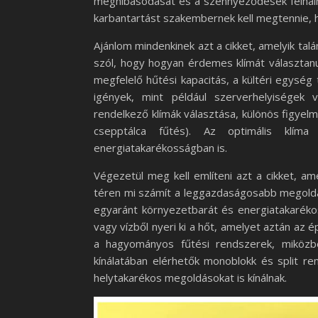
meghibásodását és a szennyeződések felhalmo
karbantartást szakembernek kell megtennie, h
Ajánlom mindenkinek azt a cikket, amelyik tal
szól, hogy hogyan érdemes klímát választan
megfelelő hűtési kapacitás, a kültéri egység
igények, mint például szerverhelyiségek 
rendelkező klímák választása, különös figyel
csepptálca fűtés). Az optimális klí
energiatakarékosságban is.
Végezetül meg kell említeni azt a cikket, am
téren mi számít a leggazdaságosabb megoldá
egyaránt környezetbarát és energiatakarékos.
vagy vízből nyeri ki a hőt, amelyet aztán az 
a hagyományos fűtési rendszerek, miközbe
kínálatában elérhetők monoblokk és split ren
helytakarékos megoldásokat is kínálnak.