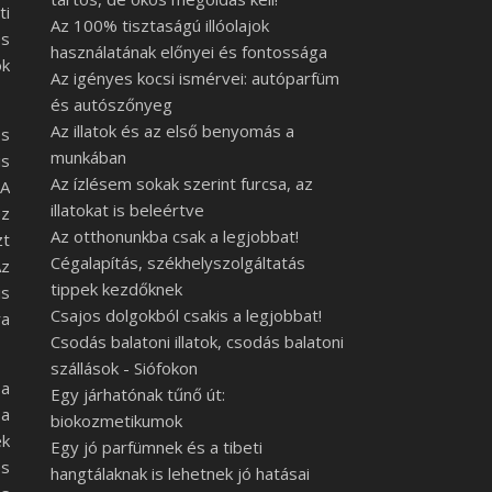
ti
Az 100% tisztaságú illóolajok
és
használatának előnyei és fontossága
ok
Az igényes kocsi ismérvei: autóparfüm
és autószőnyeg
Az illatok és az első benyomás a
és
munkában
is
Az ízlésem sokak szerint furcsa, az
 A
illatokat is beleértve
ez
Az otthonunkba csak a legjobbat!
zt
Cégalapítás, székhelyszolgáltatás
Az
tippek kezdőknek
is
Csajos dolgokból csakis a legjobbat!
ra
Csodás balatoni illatok, csodás balatoni
szállások - Siófokon
 a
Egy járhatónak tűnő út:
 a
biokozmetikumok
ek
Egy jó parfümnek és a tibeti
és
hangtálaknak is lehetnek jó hatásai