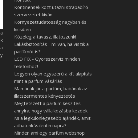
Kontinensek közt utazni strapabíró
szervezetet kíván
Környezettudatosság nagyban és
kicsiben
 a
Közeleg a tavasz, illatozzunk!
ök
Lakásbiztosítás - mi van, ha viszik a
 a
parfümöt is?
gy
LCD FIX - Gyorsszerviz minden
telefonhoz!
Legyen olyan egyszerű a kft alapítás
mint a parfüm vásárlás
Mamának jár a parfüm, babának az
illatszermentes kényeztetés
Megtetszett a parfüm készítés
annyira, hogy vállalkozásba kezdek
Mi a legkülönlegesebb ajándék, amit
adhatunk Valentin napra?
Minden ami egy parfüm webshop