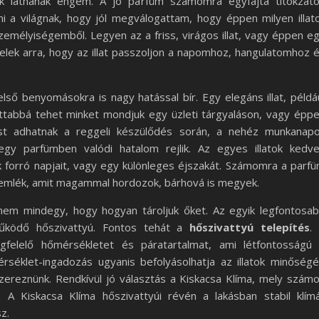
k látnának engem. A jó parfüm számomra egyfajta titokzat
i a világnak, hogy jól megválogattam, hogy éppen milyen illat
személyiségemből. Legyen az a friss, virágos illat, vagy éppen e
lek arra, hogy az illat passzoljon a napomhoz, hangulatomhoz 
ső benyomásokra is nagy hatással bír. Egy elegáns illat, példá
ottabbá tehet minket mondjuk egy üzleti tárgyaláson, vagy épp
ulzust adhatnak a reggeli készülődés során, a nehéz munkanap
y parfümben valódi hatalom rejlik. Az egyes illatok kedv
ak forró napjait, vagy egy különleges éjszakát. Számomra a parf
emlék, amit magammal hordozok, bárhová is megyek.
nem mindegy, hogy hogyan tároljuk őket. Az egyik legfontosa
űködő hőszivattyú. Fontos tehát a
hőszivattyú telepítés
.
egfelelő hőmérsékletet és páratartalmat, ami létfontosságú
rséklet-ingadozás ugyanis befolyásolhatja az illatok minőségé
reznünk. Rendkívül jó választás a Kiskacsa Klíma, mely szám
. A Kiskacsa Klíma hőszivattyúi révén a lakásban stabil klím
z.