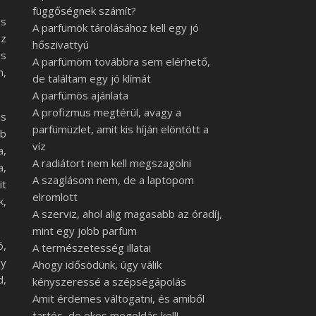
függőségnek számít?
os
A parfümök tárolásához kell egy jó
ez
hőszivattyú
és
A parfümöm továbbra sem elérhető,
n,
de találtam egy jó klímát
A parfümös ajánlata
A profizmus megtérül, avagy a
is
parfümüzlet, amit kis híján elöntött a
éb
víz
a,
A radiátort nem kell megszagolni
a,
A szaglásom nem, de a laptopom
it
elromlott
k,
A szerviz, ahol alig magasabb az óradíj,
mint egy jobb parfüm
ó,
A természetesség illatai
gy
Ahogy idősödünk, úgy válik
d,
kényszeressé a szépségápolás
Amit érdemes váltogatni, és amiből
tartós, de okos megoldás kell!