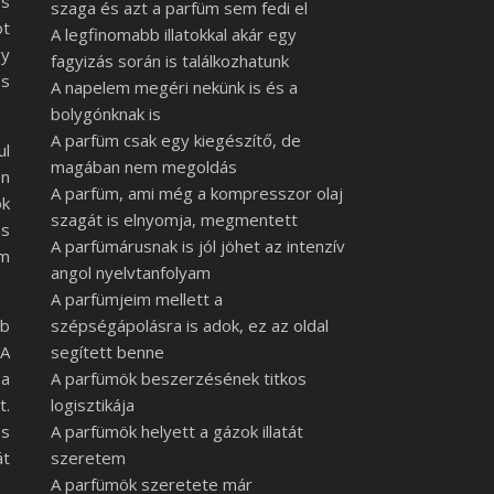
os
szaga és azt a parfüm sem fedi el
ot
A legfinomabb illatokkal akár egy
gy
fagyizás során is találkozhatunk
és
A napelem megéri nekünk is és a
bolygónknak is
A parfüm csak egy kiegészítő, de
ul
magában nem megoldás
en
A parfüm, ami még a kompresszor olaj
ok
szagát is elnyomja, megmentett
es
A parfümárusnak is jól jöhet az intenzív
üm
angol nyelvtanfolyam
A parfümjeim mellett a
bb
szépségápolásra is adok, ez az oldal
 A
segített benne
 a
A parfümök beszerzésének titkos
t.
logisztikája
os
A parfümök helyett a gázok illatát
át
szeretem
A parfümök szeretete már