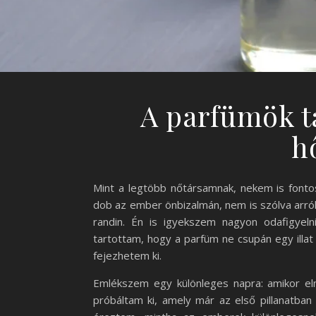
A parfümök tá
h
Mint a legtöbb nőtársamnak, nekem is fontos
dob az ember önbizalmán, nem is szólva arról
randin. Én is igyekszem nagyon odafigyeln
tartottam, hogy a parfüm ne csupán egy ill
fejezhetem ki.
Emlékszem egy különleges napra: amikor el
próbáltam ki, amely már az első pillanatban