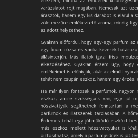
éreztem, mintha az emberek különlegesne
varázslatot rejt magában. Nemcsak azt üzen
árasztok, hanem egy kis darabot is elárul a 
zöld mezőre emlékeztető aroma, mindig figye
az adott helyzethez.
Gyakran előfordul, hogy egy-egy parfüm az el
egy finom rózsa és vanília keverék határoz
állásinterjún. Más illatok igazi friss imp
elkezdéséhez. Gyakran érzem úgy, hogy eg
emlékeimet is előhívják, akár az elmúlt nyar
tehát nem csupán eszköz, hanem egy érzés, 
Ha már ilyen fontosak a parfümök, nagyon 
eszköz, amire szükségünk van, egy jól m
hőszivattyúk segíthetnek fenntartani a m
parfümök és illatszerek tárolásában. A hőmé
Érdemes tehát egy jól működő eszközt besze
más eszköz mellett hőszivattyúkat is kínál
biztosíthatsz, amely a parfümjeidnek is jót tes