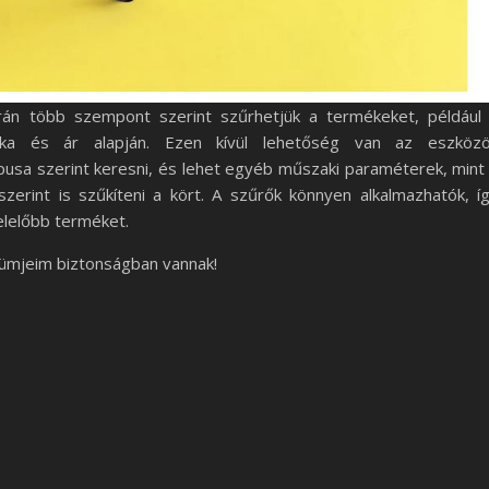
rán több szempont szerint szűrhetjük a termékeket, például
márka és ár alapján. Ezen kívül lehetőség van az eszköz
ípusa szerint keresni, és lehet egyéb műszaki paraméterek, mint
szerint is szűkíteni a kört. A szűrők könnyen alkalmazhatók, í
elelőbb terméket.
fümjeim biztonságban vannak!