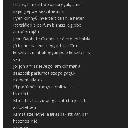
Illatos, hímzett dekortárgyak, amit
saját géppel készíthetünk
Ilyen könnyű invertert találni a neten
Itt találod a parfüm biznisz legjobb
autóflottáját!
Jean-Baptiste Grenouille élete és halála
Jó lenne, ha lenne egyedi parfüm
készítés, mint ahogyan póló készítés is
van
Jól jön a friss levegő, amikor már a
századik parfümöt szagolgatjuk
Kedvenc illatok
Ki parfümért megy a boltba, ki
hírekért…
Klíma tisztítás után garantált a jó illat
az üzletben
Klímát szeretnél a lakásba? Itt van pár
hasznos infó!
Kontakt