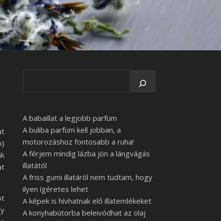
A babaillat a legjobb parfüm
A buliba parfüm kell jobban, a
at
motorozáshoz fontosabb a ruha!
k)
A férjem mindig lázba jön a lángvágás
ak
illatától
at
A friss gumi illatáról nem tudtam, hogy
ilyen ígéretes lehet
öt
A képek is hívhatnak elő illatemlékeket
gy
A konyhabútorba beleivódhat az olaj