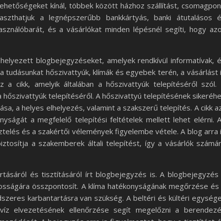
 lehetőségeket kínál, többek között házhoz szállítást, csomagpon
laszthatjuk a legnépszerűbb bankkártyás, banki átutalásos 
használóbarát, és a vásárlókat minden lépésnél segíti, hogy az
helyezett blogbejegyzéseket, amelyek rendkívül informatívak, 
k a tudásunkat hőszivattyúk, klímák és egyebek terén, a vásárlást 
 a cikk, amelyik általában a hőszivattyúk telepítéséről szól.
 hőszivattyúk telepítéséről. A hőszivattyú telepítésének sikeréh
sa, a helyes elhelyezés, valamint a szakszerű telepítés. A cikk a
yságát a megfelelő telepítési feltételek mellett lehet elérni. 
ztelés és a szakértői vélemények figyelembe vétele. A blog arra 
biztosítja a szakemberek általi telepítést, így a vásárlók számá
artásáról és tisztításáról írt blogbejegyzés is. A blogbejegyzés
ntosságára összpontosít. A klíma hatékonyságának megőrzése és
zeres karbantartásra van szükség. A beltéri és kültéri egység
zvíz elvezetésének ellenőrzése segít megelőzni a berendez