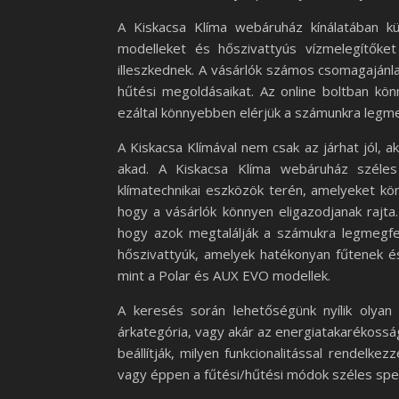
A Kiskacsa Klíma webáruház kínálatában kül
modelleket és hőszivattyús vízmelegítőke
illeszkednek. A vásárlók számos csomagajánlat
hűtési megoldásaikat. Az online boltban kö
ezáltal könnyebben elérjük a számunkra legm
A Kiskacsa Klímával nem csak az járhat jól, ak
akad. A Kiskacsa Klíma webáruház széles 
klímatechnikai eszközök terén, amelyeket kön
hogy a vásárlók könnyen eligazodjanak rajta
hogy azok megtalálják a számukra legmegfel
hőszivattyúk, amelyek hatékonyan fűtenek é
mint a Polar és AUX EVO modellek.
A keresés során lehetőségünk nyílik olyan 
árkategória, vagy akár az energiatakarékosság
beállítják, milyen funkcionalitással rendelk
vagy éppen a fűtési/hűtési módok széles spe