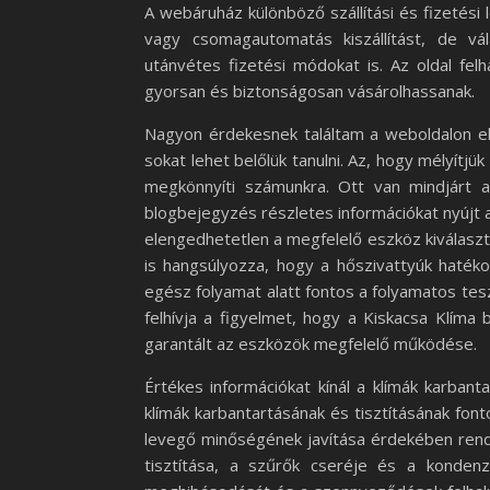
A webáruház különböző szállítási és fizetési
vagy csomagautomatás kiszállítást, de vá
utánvétes fizetési módokat is. Az oldal fel
gyorsan és biztonságosan vásárolhassanak.
Nagyon érdekesnek találtam a weboldalon el
sokat lehet belőlük tanulni. Az, hogy mélyítjü
megkönnyíti számunkra. Ott van mindjárt az
blogbejegyzés részletes információkat nyújt a
elengedhetetlen a megfelelő eszköz kiválasztá
is hangsúlyozza, hogy a hőszivattyúk hatékon
egész folyamat alatt fontos a folyamatos tes
felhívja a figyelmet, hogy a Kiskacsa Klíma 
garantált az eszközök megfelelő működése.
Értékes információkat kínál a klímák karbant
klímák karbantartásának és tisztításának fo
levegő minőségének javítása érdekében rends
tisztítása, a szűrők cseréje és a konden