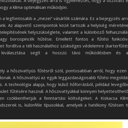
zódását. A bejegyzés arra is figyelmeztet, hogy a tisztítást 
ogy a klíma optimálisan működjön.
án a legfontosabb a „mezei” vásárlók számára. Ez a bejegyzés arr
unk. Az alapvető szempontok közé tartozik a helyiség méretén
 telepítésének helyszükséglete, valamint a különböző felhasználá
vagy borospincék hűtése. Emellett fontos a fűtési funkcióv
met fordítva a téli használathoz szükséges védelemre (karterfűté
ma kiválasztása segít a hosszú távú működésben és 
ely a hőszivattyús fűtésről szól, pontosabban arról, hogy ezen
snak. A hőszivattyú az egyik leggazdaságosabb fűtési megoldá
 A technológia alapja, hogy külső hőforrásból, például levegőb
épület fűtésére használ. A hőszivattyúkkal könnyen helyettesíthet
n csökkenthetjük a fenntartási költségeket. A Kiskacsa Klí
dszerek is, különféle típusokkal, amelyek a hatékony fűtésen t