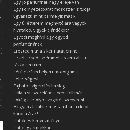
és
Egy jó parfümnek nagy ereje van
Egy környezetbarát mosószer is tudja
ugyanazt, mint bármelyik másik
ól
Egy új étterem megnyitójára vagyok
ek
hivatalos. Vigyek ajándékot?
si
Egyedi meghívó egy egyedi
al
parfümériának
s,
Érezted már a siker illatát online?
az
Ezzel a csoda krémmel a szem alatti
táska a múlté!
 a
Férfi parfüm helyett motorgumi?
s,
Lehetséges!
ől
Fújható szigetelés házilag
ők
Hála a vízszerelőnek, nem kell már
ma
sokáig a lefolyó szagától szenvedni
úl
Hogyan alakulnak mostanában a cirkon
korona árak?
Illatok és kedvezmények
Illatos gyermekkor