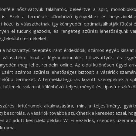
önféle hőszivattyúk találhatók, beleértve a split, monoblokk
t is. Ezek a termékek különböző igényekhez és helyszínekh
 közül is választhatnak, így könnyedén optimalizálhatják fűtési 
nnyen el tudunk igazodni, és rengeteg szűrési lehetőségünk va
egfelelőbb termékeket.
i a hőszivattyú telepítés iránt érdeklődik, számos egyéb kínálat 
választékot kínál a légkondicionálók, hőszivattyúk, és egy
nyedén meg lehet rendelni online. Az oldal különösen ügyel arr
. Ezért számos szűrési lehetőséget biztosít a vásárlók számár
előbb terméket. A termékkategóriák között szerepelnek a spl
s hűtenek, valamint különböző teljesítményű és típusú eszközö
szűrési kritériumok alkalmazására, mint a teljesítmény, gyárt
i besorolás. A vásárlók továbbá szűkíthetik a keresést azzal, ho
ezzen az adott készülék: például Wi-Fi vezérlés, csendes üzemmó
ktruma.