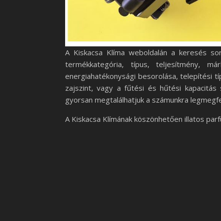
A Kiskacsa Klíma weboldalán a keresés so
termékkategória, típus, teljesítmény, 
energiahatékonysági besorolása, telepítési t
zajszint, vagy a fűtési és hűtési kapacitás 
gyorsan megtalálhatjuk a számunkra legmegf
A Kiskacsa Klímának köszönhetően illatos par