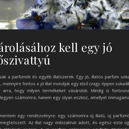
rolásához kell egy jó
őszivattyú
ak a parfümök és egyéb illatszerek. Egy jó, illatos parfüm sok
, mennyire fontos a jó illat mondjuk egy első (vagy éppen sokadi
i arra, hogy milyen termékeket vásárolok. Mindig is fontosn
at legyen számomra, hanem egy olyan eszköz, amellyel önmagam
mentem egy rendezvényre: egy számomra új illatú, új parfüm
 megtetszett. Az illat nagy önbizalmat adott, és egész este ú