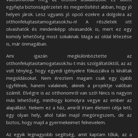
egyfajta biztonságérzetet és megerősítést abban, hogy jó
helyen járok. Lesz ugyanis jó opció ezekre a dolgokra az
otthonfelujitasitamogatasok.hu-n! A részletek ott
olvashatók és mindenképp olvasandók is, mert ez egy
komoly lehetőség most sokaknak. Maga az oldal létezése
is, már önmagában.
Ami igazán megkülönböztette az
otthonfelujitasitamogatasok.hu-t más szolgáltatóktól, az az
volt tényleg, hogy egyedi igényekre fókuszálva is kínáltak
megoldásokat. Nem éreztem magam csak egy újabb
ügyfélnek, hanem valakinek, akinek a projektje valóban
számít. Elvégre is az otthonomról van szó! Nincs is nagyon
más lehetőség, minthogy komolyra vegye az ember az
alapállást. Nekem ez a ház, amiről írtam életem célja lett,
egy olyan hely, ahol talán majd megöregszem, de az
biztos, hogy majd a gyermekeimet felnevelem.
Az egyik legnagyobb segítség, amit kaptam tőlük, az a