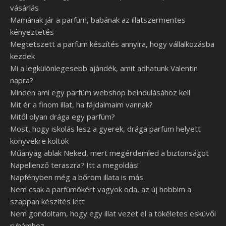
vásárlás
Mamának jár a parfüm, babának az illatszermentes
kényeztetés
Megtetszett a parfüm készítés annyira, hogy vállalkozásba
kezdek
Mi a legkülönlegesebb ajándék, amit adhatunk Valentin
napra?
Minden ami egy parfüm webshop beindulásához kell
Mit ér a finom illat, ha fájdalmaim vannak?
Mitől olyan drága egy parfüm?
Most, hogy iskolás lesz a gyerek, drága parfüm helyett
könyvekre költök
Műanyag ablak Neked, mert megérdemled a biztonságot
Napellenző teraszra? Itt a megoldás!
Napfényben még a bőröm illata is más
Nem csak a parfümökért vagyok oda, az új hobbim a
szappan készítés lett
Nem gondoltam, hogy egy illat vezet el a tökéletes esküvői
ruhámhoz