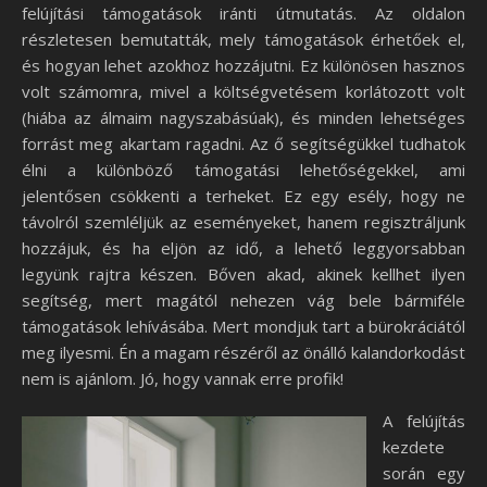
felújítási támogatások iránti útmutatás. Az oldalon
részletesen bemutatták, mely támogatások érhetőek el,
és hogyan lehet azokhoz hozzájutni. Ez különösen hasznos
volt számomra, mivel a költségvetésem korlátozott volt
(hiába az álmaim nagyszabásúak), és minden lehetséges
forrást meg akartam ragadni. Az ő segítségükkel tudhatok
élni a különböző támogatási lehetőségekkel, ami
jelentősen csökkenti a terheket. Ez egy esély, hogy ne
távolról szemléljük az eseményeket, hanem regisztráljunk
hozzájuk, és ha eljön az idő, a lehető leggyorsabban
legyünk rajtra készen. Bőven akad, akinek kellhet ilyen
segítség, mert magától nehezen vág bele bármiféle
támogatások lehívásába. Mert mondjuk tart a bürokráciától
meg ilyesmi. Én a magam részéről az önálló kalandorkodást
nem is ajánlom. Jó, hogy vannak erre profik!
A felújítás
kezdete
során egy