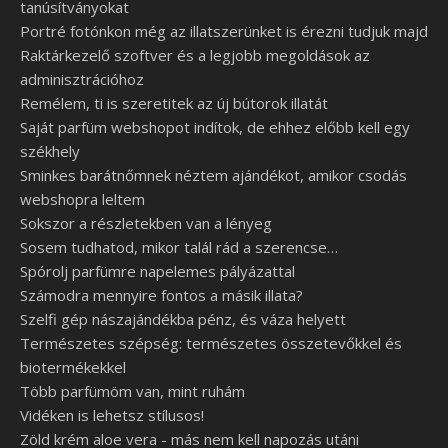
tanúsítványokat
Portré fotónkon még az illatszerünket is érezni tudjuk majd
Raktárkezelő szoftver és a legjobb megoldások az
adminisztrációhoz
Remélem, ti is szeretitek az új bútorok illatát
Saját parfüm webshopot indítok, de ehhez előbb kell egy
székhely
Sminkes barátnőmnek néztem ajándékot, amikor csodás
webshopra leltem
Sokszor a részletekben van a lényeg
Sosem tudhatod, mikor talál rád a szerencse…
Spórolj parfümre napelemes pályázattal
Számodra mennyire fontos a másik illata?
Szelfi gép nászajándékba pénz, és váza helyett
Természetes szépség: természetes összetevőkkel és
biotermékekkel
Több parfümöm van, mint ruhám
Vidéken is lehetsz stílusos!
Zöld krém aloe vera - más nem kell napozás utáni