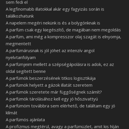
sem fedi el
A legfinomabb illatokkal akár egy fagyizás során is
találkozhatunk
A napelem megéri nekünk is és a bolygónknak is
A parfüm csak egy kiegészítő, de magában nem megoldás
A parfüm, ami még a kompresszor olaj szagát is elnyomja,
megmentett
A parfümárusnak is jól jöhet az intenzív angol
nyelvtanfolyam
A parfümjeim mellett a szépségápolásra is adok, ez az
oldal segített benne
A parfümök beszerzésének titkos logisztikája
A parfümök helyett a gázok illatát szeretem
A parfümök szeretete már függőségnek számít?
A parfümök tárolásához kell egy jó hőszivattyú
A parfümöm továbbra sem elérhető, de találtam egy jó
klímát
A parfümös ajánlata
A profizmus megtérül, avagy a parfümüzlet, amit kis híján