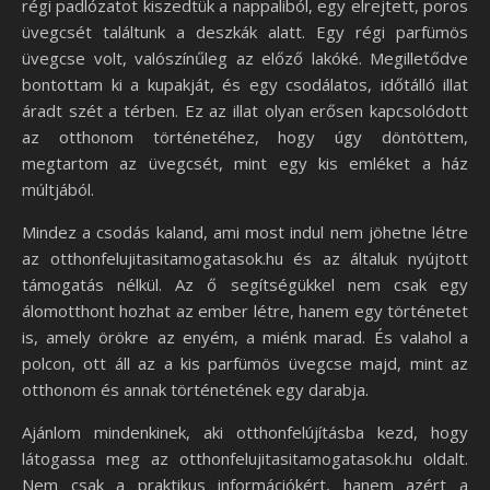
régi padlózatot kiszedtük a nappaliból, egy elrejtett, poros
üvegcsét találtunk a deszkák alatt. Egy régi parfümös
üvegcse volt, valószínűleg az előző lakóké. Megilletődve
bontottam ki a kupakját, és egy csodálatos, időtálló illat
áradt szét a térben. Ez az illat olyan erősen kapcsolódott
az otthonom történetéhez, hogy úgy döntöttem,
megtartom az üvegcsét, mint egy kis emléket a ház
múltjából.
Mindez a csodás kaland, ami most indul nem jöhetne létre
az otthonfelujitasitamogatasok.hu és az általuk nyújtott
támogatás nélkül. Az ő segítségükkel nem csak egy
álomotthont hozhat az ember létre, hanem egy történetet
is, amely örökre az enyém, a miénk marad. És valahol a
polcon, ott áll az a kis parfümös üvegcse majd, mint az
otthonom és annak történetének egy darabja.
Ajánlom mindenkinek, aki otthonfelújításba kezd, hogy
látogassa meg az otthonfelujitasitamogatasok.hu oldalt.
Nem csak a praktikus információkért, hanem azért a