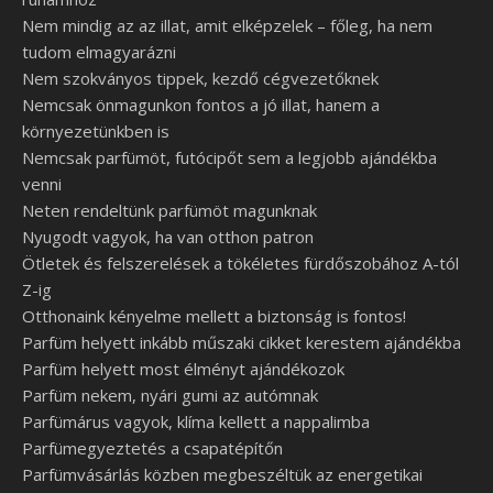
Nem mindig az az illat, amit elképzelek – főleg, ha nem
tudom elmagyarázni
Nem szokványos tippek, kezdő cégvezetőknek
Nemcsak önmagunkon fontos a jó illat, hanem a
környezetünkben is
Nemcsak parfümöt, futócipőt sem a legjobb ajándékba
venni
Neten rendeltünk parfümöt magunknak
Nyugodt vagyok, ha van otthon patron
Ötletek és felszerelések a tökéletes fürdőszobához A-tól
Z-ig
Otthonaink kényelme mellett a biztonság is fontos!
Parfüm helyett inkább műszaki cikket kerestem ajándékba
Parfüm helyett most élményt ajándékozok
Parfüm nekem, nyári gumi az autómnak
Parfümárus vagyok, klíma kellett a nappalimba
Parfümegyeztetés a csapatépítőn
Parfümvásárlás közben megbeszéltük az energetikai