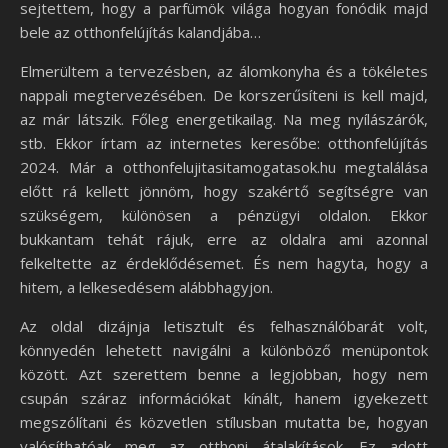
sejtettem, hogy a parfümök világa hogyan fonódik majd
bele az otthonfelújítás kalandjába…
Elmerültem a tervezésben, az álomkonyha és a tökéletes
nappali megtervezésében. De korszerűsíteni is kell majd,
az már látszik. Főleg energetikailag. Na meg nyílászárók,
stb. Ekkor írtam az internetes keresőbe: otthonfelújítás
2024. Már a otthonfelujitasitamogatasok.hu megtalálása
előtt rá kellett jönnöm, hogy szakértő segítségre van
szükségem, különösen a pénzügyi oldalon. Ekkor
bukkantam tehát rájuk, erre az oldalra ami azonnal
felkeltette az érdeklődésemet. És nem hagyta, hogy a
hitem, a lelkesedésem alábbhagyjon.
Az oldal dizájnja letisztult és felhasználóbarát volt,
könnyedén lehetett navigálni a különböző menüpontok
között. Azt szerettem benne a legjobban, hogy nem
csupán száraz információkat kínált, hanem igyekezett
megszólítani és közvetlen stílusban mutatta be, hogyan
valósíthatóak meg az otthoni átalakítások. Ez adott