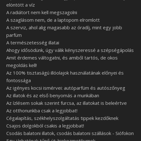
elöntött a víz
A radiátort nem kell megszagolni
A szaglásom nem, de a laptopom elromlott
A szerviz, ahol alig magasabb az óradíj, mint egy jobb
parfüm
A természetesség illatai
Ahogy idősödünk, úgy válik kényszeressé a szépségápolás
Amit érdemes váltogatni, és amiből tartós, de okos
megoldás kell!
Az 100% tisztaságú illóolajok használatának előnyei és
fontossága
Az igényes kocsi ismérvei: autóparfüm és autószőnyeg
Az illatok és az első benyomás a munkában
Az ízlésem sokak szerint furcsa, az illatokat is beleértve
Az otthonunkba csak a legjobbat!
Cégalapítás, székhelyszolgáltatás tippek kezdőknek
Csajos dolgokból csakis a legjobbat!
Csodás balatoni illatok, csodás balatoni szállások - Siófokon
Egy járhatónak tűnő út: biokozmetikumok