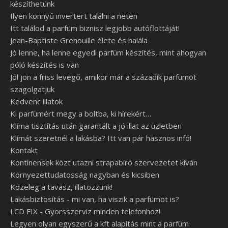
készíthetünk
Ilyen könnyű invertert találni a neten
Itt találod a parfüm biznisz legjobb autóflottáját!
Jean-Baptiste Grenouille élete és halála
Jó lenne, ha lenne egyedi parfüm készítés, mint ahogyan
póló készítés is van
Jól jön a friss levegő, amikor már a századik parfümöt
szagolgatjuk
Kedvenc illatok
Ki parfümért megy a boltba, ki hírekért…
Klíma tisztítás után garantált a jó illat az üzletben
Klímát szeretnél a lakásba? Itt van pár hasznos infó!
Kontakt
Kontinensek közt utazni strapabíró szervezetet kíván
Környezettudatosság nagyban és kicsiben
Közeleg a tavasz, illatozzunk!
Lakásbiztosítás - mi van, ha viszik a parfümöt is?
LCD FIX - Gyorsszerviz minden telefonhoz!
Legyen olyan egyszerű a kft alapítás mint a parfüm