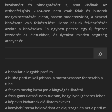
bizalomért és támogatásért is, amit kínálnak. Az
otthonfelújítás 2024-ben nem csak falak és bútorok
megváltoztatását jelenti, hanem modernizációt, a század
kihívásaira való felkészülést. Illetve házunk felkészítését
azokra a kihívásokra. És egyben persze egy új fejezet
kezdetét az életünkben, és ilyenkor minden segítség
aranyat ér.
A babaillat a legjobb parfüm
A buliba parfüm kell jobban, a motorozáshoz fontosabb a
ruha!
A férjem mindig lázba jön a lángvágás illatától
A friss gumi illatáról nem tudtam, hogy ilyen ígéretes lehet
A képek is hívhatnak elő illatemlékeket
A konyhabútorba beleivódhat az olaj szaga és azt a parfüm