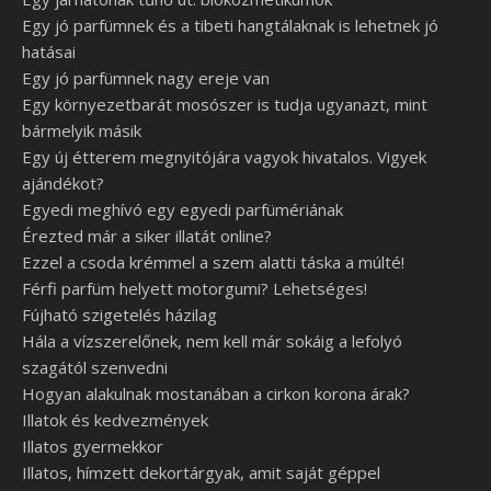
Egy jó parfümnek és a tibeti hangtálaknak is lehetnek jó
hatásai
Egy jó parfümnek nagy ereje van
Egy környezetbarát mosószer is tudja ugyanazt, mint
bármelyik másik
Egy új étterem megnyitójára vagyok hivatalos. Vigyek
ajándékot?
Egyedi meghívó egy egyedi parfümériának
Érezted már a siker illatát online?
Ezzel a csoda krémmel a szem alatti táska a múlté!
Férfi parfüm helyett motorgumi? Lehetséges!
Fújható szigetelés házilag
Hála a vízszerelőnek, nem kell már sokáig a lefolyó
szagától szenvedni
Hogyan alakulnak mostanában a cirkon korona árak?
Illatok és kedvezmények
Illatos gyermekkor
Illatos, hímzett dekortárgyak, amit saját géppel