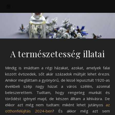
A természetesség illatai
Mindig is imádtam a régi házakat, azokat, amelyek falai
között évtizedek, sőt akár századok múltját lehet érezni.
Amikor megláttam a gyönyörű, de kissé lepusztult 1920-as
évekbeli szép nagy házat a város szélén, azonnal
beleszerettem. Tudtam, hogy rengeteg munkát és
törődést igényel majd, de készen álltam a kihívásra. De
ekkor azt még nem tudtam: miként lehet jutányos
az
otthonfelújítás 2024-ben
? És akkor még azt sem