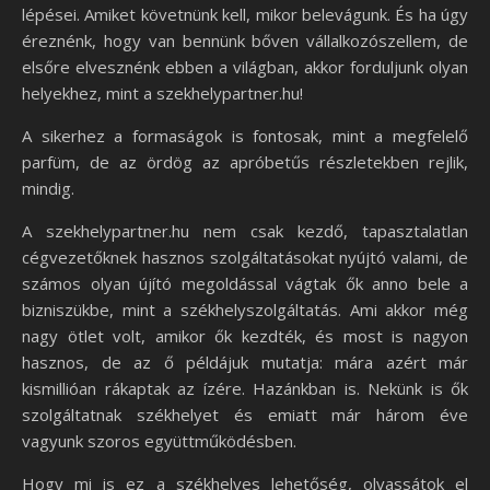
lépései. Amiket követnünk kell, mikor belevágunk. És ha úgy
éreznénk, hogy van bennünk bőven vállalkozószellem, de
elsőre elvesznénk ebben a világban, akkor forduljunk olyan
helyekhez, mint a szekhelypartner.hu!
A sikerhez a formaságok is fontosak, mint a megfelelő
parfüm, de az ördög az apróbetűs részletekben rejlik,
mindig.
A szekhelypartner.hu nem csak kezdő, tapasztalatlan
cégvezetőknek hasznos szolgáltatásokat nyújtó valami, de
számos olyan újító megoldással vágtak ők anno bele a
bizniszükbe, mint a székhelyszolgáltatás. Ami akkor még
nagy ötlet volt, amikor ők kezdték, és most is nagyon
hasznos, de az ő példájuk mutatja: mára azért már
kismillióan rákaptak az ízére. Hazánkban is. Nekünk is ők
szolgáltatnak székhelyet és emiatt már három éve
vagyunk szoros együttműködésben.
Hogy mi is ez a székhelyes lehetőség, olvassátok el