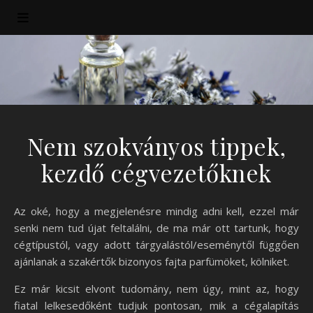
Nem szokványos tippek,
kezdő cégvezetőknek
Az oké, hogy a megjelenésre mindig adni kell, ezzel már
senki nem tud újat feltalálni, de ma már ott tartunk, hogy
cégtípustól, vagy adott tárgyalástól/eseménytől függően
ajánlanak a szakértők bizonyos fajta parfümöket, kölniket.
Ez már kicsit elvont tudomány, nem úgy, mint az, hogy
fiatal lelkesedőként tudjuk pontosan, mik a cégalapítás