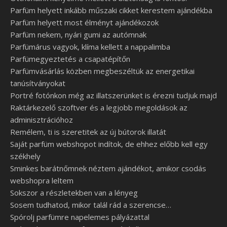
Parfüm helyett inkább műszaki cikket kerestem ajándékba
Parfüm helyett most élményt ajándékozok
Parfüm nekem, nyári gumi az autómnak
Parfümárus vagyok, klíma kellett a nappalimba
Parfümegyeztetés a csapatépítőn
Parfümvásárlás közben megbeszéltük az energetikai
tanúsítványokat
Portré fotónkon még az illatszerünket is érezni tudjuk majd
Raktárkezelő szoftver és a legjobb megoldások az
adminisztrációhoz
Remélem, ti is szeretitek az új bútorok illatát
Saját parfüm webshopot indítok, de ehhez előbb kell egy
székhely
Sminkes barátnőmnek néztem ajándékot, amikor csodás
webshopra leltem
Sokszor a részletekben van a lényeg
Sosem tudhatod, mikor talál rád a szerencse…
Spórolj parfümre napelemes pályázattal