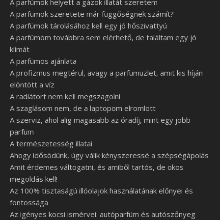
A parfümök helyett a gázok illatát szeretem
A parfümök szeretete már függőségnek számít?
A parfümök tárolásához kell egy jó hőszivattyú
A parfümöm továbbra sem elérhető, de találtam egy jó
klímát
A parfümös ajánlata
A profizmus megtérül, avagy a parfümüzlet, amit kis híján
elöntött a víz
A radiátort nem kell megszagolni
A szaglásom nem, de a laptopom elromlott
A szerviz, ahol alig magasabb az óradíj, mint egy jobb
parfüm
A természetesség illatai
Ahogy idősödünk, úgy válik kényszeressé a szépségápolás
Amit érdemes váltogatni, és amiből tartós, de okos
megoldás kell!
Az 100% tisztaságú illóolajok használatának előnyei és
fontossága
Az igényes kocsi ismérvei: autóparfüm és autószőnyeg