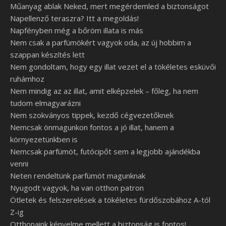
Műanyag ablak Neked, mert megérdemled a biztonságot
Napellenző teraszra? Itt a megoldás!
Napfényben még a bőröm illata is más
Nem csak a parfümökért vagyok oda, az új hobbim a
szappan készítés lett
Nem gondoltam, hogy egy illat vezet el a tökéletes esküvői
ruhámhoz
Nem mindig az az illat, amit elképzelek – főleg, ha nem
tudom elmagyarázni
Nem szokványos tippek, kezdő cégvezetőknek
Nemcsak önmagunkon fontos a jó illat, hanem a
környezetünkben is
Nemcsak parfümöt, futócipőt sem a legjobb ajándékba
venni
Neten rendeltünk parfümöt magunknak
Nyugodt vagyok, ha van otthon patron
Ötletek és felszerelések a tökéletes fürdőszobához A-tól
Z-ig
Otthonaink kényelme mellett a biztonság is fontos!