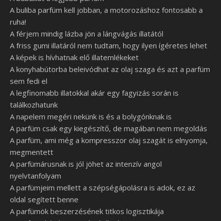
A buliba parfüm kell jobban, a motorozáshoz fontosabb a
ruha!
A férjem mindig lázba jön a lángvágás illatától
A friss gumi illatáról nem tudtam, hogy ilyen ígéretes lehet
A képek is hívhatnak elő illatemlékeket
A konyhabútorba beleivódhat az olaj szaga és azt a parfüm
sem fedi el
A legfinomabb illatokkal akár egy fagyizás során is
találkozhatunk
A napelem megéri nekünk is és a bolygónknak is
A parfüm csak egy kiegészítő, de magában nem megoldás
A parfüm, ami még a kompresszor olaj szagát is elnyomja,
megmentett
A parfümárusnak is jól jöhet az intenzív angol
nyelvtanfolyam
A parfümjeim mellett a szépségápolásra is adok, ez az
oldal segített benne
A parfümök beszerzésének titkos logisztikája