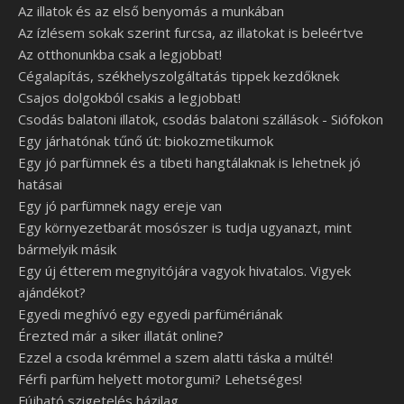
Az illatok és az első benyomás a munkában
Az ízlésem sokak szerint furcsa, az illatokat is beleértve
Az otthonunkba csak a legjobbat!
Cégalapítás, székhelyszolgáltatás tippek kezdőknek
Csajos dolgokból csakis a legjobbat!
Csodás balatoni illatok, csodás balatoni szállások - Siófokon
Egy járhatónak tűnő út: biokozmetikumok
Egy jó parfümnek és a tibeti hangtálaknak is lehetnek jó
hatásai
Egy jó parfümnek nagy ereje van
Egy környezetbarát mosószer is tudja ugyanazt, mint
bármelyik másik
Egy új étterem megnyitójára vagyok hivatalos. Vigyek
ajándékot?
Egyedi meghívó egy egyedi parfümériának
Érezted már a siker illatát online?
Ezzel a csoda krémmel a szem alatti táska a múlté!
Férfi parfüm helyett motorgumi? Lehetséges!
Fújható szigetelés házilag