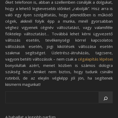
őket telefonon is, abban a szellemben csinálják a dolgukat,
hogy a lehető legkevesebb időnket „rabolják”. Hisz arra is
való egy ilyen szolgáltatás, hogy jelenidőben is működő
cégek, akiknél folyik épp a munka, minél gyorsabban
véghez vigyenek cégnév változtatást, vagy valamiféle
fióktelep változtatást… Továbbá lehet kérni ügyvezető
változás esetén, tevékenységi körrel kapcsolatos
változások esetén, jogi kikötések változása esetén
szakmai segítséget. Üzletrész-átruházás, tagcsere,
vagyoni betéti változások – nem csak a
cégalapítás lépései
bonyolultak azért, menet közben is számos dologra
szükség lesz! Amiket nem biztos, hogy tudunk csinálni
rutinból, de az elején végképp jól jön, ha segítenek
kiismerni magunkat!
A babaillat a legjobb parfüm