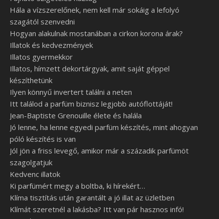
Hála a vízszerelőnek, nem kell már sokáig a lefolyó
szagától szenvedni
Hogyan alakulnak mostanában a cirkon korona árak?
Illatok és kedvezmények
Illatos gyermekkor
Illatos, hímzett dekortárgyak, amit saját géppel
készíthetünk
Ilyen könnyű invertert találni a neten
Itt találod a parfüm biznisz legjobb autóflottáját!
Jean-Baptiste Grenouille élete és halála
Jó lenne, ha lenne egyedi parfüm készítés, mint ahogyan
póló készítés is van
Jól jön a friss levegő, amikor már a századik parfümöt
szagolgatjuk
Kedvenc illatok
Ki parfümért megy a boltba, ki hírekért…
Klíma tisztítás után garantált a jó illat az üzletben
Klímát szeretnél a lakásba? Itt van pár hasznos infó!