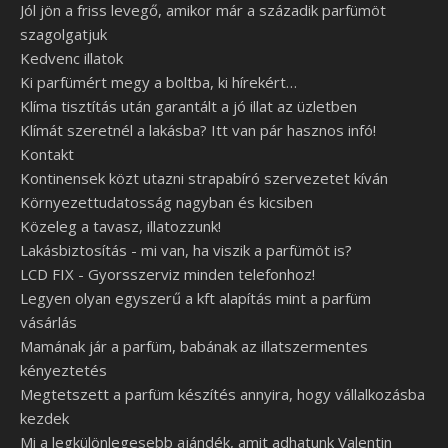
Jól jön a friss levegő, amikor már a századik parfümöt
szagolgatjuk
Kedvenc illatok
Ki parfümért megy a boltba, ki hírekért…
Klíma tisztítás után garantált a jó illat az üzletben
Klímát szeretnél a lakásba? Itt van pár hasznos infó!
Kontakt
Kontinensek közt utazni strapabíró szervezetet kíván
Környezettudatosság nagyban és kicsiben
Közeleg a tavasz, illatozzunk!
Lakásbiztosítás - mi van, ha viszik a parfümöt is?
LCD FIX - Gyorsszerviz minden telefonhoz!
Legyen olyan egyszerű a kft alapítás mint a parfüm
vásárlás
Mamának jár a parfüm, babának az illatszermentes
kényeztetés
Megtetszett a parfüm készítés annyira, hogy vállalkozásba
kezdek
Mi a legkülönlegesebb ajándék, amit adhatunk Valentin