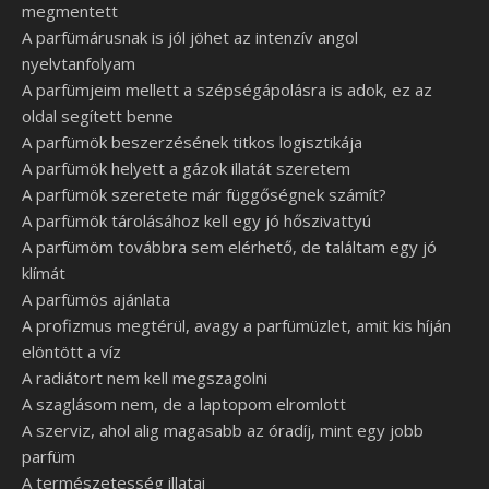
megmentett
A parfümárusnak is jól jöhet az intenzív angol
nyelvtanfolyam
A parfümjeim mellett a szépségápolásra is adok, ez az
oldal segített benne
A parfümök beszerzésének titkos logisztikája
A parfümök helyett a gázok illatát szeretem
A parfümök szeretete már függőségnek számít?
A parfümök tárolásához kell egy jó hőszivattyú
A parfümöm továbbra sem elérhető, de találtam egy jó
klímát
A parfümös ajánlata
A profizmus megtérül, avagy a parfümüzlet, amit kis híján
elöntött a víz
A radiátort nem kell megszagolni
A szaglásom nem, de a laptopom elromlott
A szerviz, ahol alig magasabb az óradíj, mint egy jobb
parfüm
A természetesség illatai