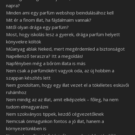
napra?
Minden ami egy parfüm webshop beindulásához kell
Mit ér a finom illat, ha fájdalmaim vannak?
Mitől olyan drága egy parfüm?
Most, hogy iskolás lesz a gyerek, drága parfüm helyett
könyvekre költök
Műanyag ablak Neked, mert megérdemled a biztonságot
Napellenző teraszra? Itt a megoldás!
Napfényben még a bőröm illata is más
Nem csak a parfümökért vagyok oda, az új hobbim a
szappan készítés lett
Nem gondoltam, hogy egy illat vezet el a tökéletes esküvői
ruhámhoz
Nem mindig az az illat, amit elképzelek – főleg, ha nem
tudom elmagyarázni
Nem szokványos tippek, kezdő cégvezetőknek
Nemcsak önmagunkon fontos a jó illat, hanem a
környezetünkben is