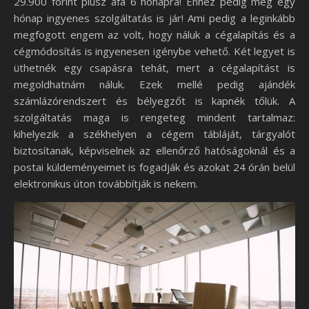
29.900 forint plusz áfa 6 hónapra! Ehhez pedig még egy
hónap ingyenes szolgáltatás is jár! Ami pedig a leginkább
megfogott engem az volt, hogy náluk a cégalapítás és a
cégmódosítás is ingyenesen igénybe vehető. Két legyet is
üthetnék egy csapásra tehát, mert a cégalapítást is
megoldhatnám náluk. Ezek mellé pedig ajándék
számlázórendszert és bélyegzőt is kapnék tőlük. A
szolgáltatás maga is rengeteg mindent tartalmaz:
kihelyezik a székhelyen a cégem tábláját, tárgyalót
biztosítanak, képviselnek az ellenőrző hatóságoknál és a
postai küldeményeimet is fogadják és azokat 24 órán belül
elektronikus úton továbbítják is nekem.