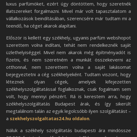
luxus parfümöket, ezért úgy döntöttem, hogy szeretnék
illatszereket forgalmazni. Mivel már volt tapasztalatom a
vállalkozások beindításában, szerencsére már tudtam mi a
teendő, ha céget akarok alapítani.
Először is kellett egy székhely, ugyanis parfüm webshopot
szerettem volna indítani, tehát nem rendelkeznék saját
üzlethelyiséggel. Mivel nem akarok még építményadót is
fizetni, és nem szeretném a munkát összekeverni az
otthonnal, nem szerettem volna a saját lakásomat
bejegyeztetni a cég székhelyeként. Tudtam viszont, hogy
léteznek olyan cégek, amelyek kifejezetten
székhelyszolgáltatással foglalkoznak, csak fogalmam sem
volt, hogy mennyi pénzért. Rá is kerestem arra, hogy
székhelyszolgáltatás Budapest árak, és így sikerült
megtalálnom talán az egyik legolcsóbb ilyen szolgáltatást –
a
szekhelyszolgaltatas24.hu oldalon
.
Náluk a székhely szolgáltatás budapesti ára mindössze