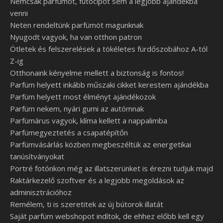
Nemcsak parfümöt, futócipőt sem a legjobb ajándékba
venni
Neten rendeltünk parfümöt magunknak
Nyugodt vagyok, ha van otthon patron
Ötletek és felszerelések a tökéletes fürdőszobához A-tól
Z-ig
Otthonaink kényelme mellett a biztonság is fontos!
Parfüm helyett inkább műszaki cikket kerestem ajándékba
Parfüm helyett most élményt ajándékozok
Parfüm nekem, nyári gumi az autómnak
Parfümárus vagyok, klíma kellett a nappalimba
Parfümegyeztetés a csapatépítőn
Parfümvásárlás közben megbeszéltük az energetikai
tanúsítványokat
Portré fotónkon még az illatszerünket is érezni tudjuk majd
Raktárkezelő szoftver és a legjobb megoldások az
adminisztrációhoz
Remélem, ti is szeretitek az új bútorok illatát
Saját parfüm webshopot indítok, de ehhez előbb kell egy