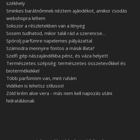
székhely
Sminkes barátnőmnek néztem ajándékot, amikor csodás
webshopra leltem
Sokszor a részletekben van a lényeg
Sosem tudhatod, mikor talál rád a szerencse…
Spórolj parfümre napelemes pályázattal
Számodra mennyire fontos a másik illata?
Szelfi gép nászajándékba pénz, és váza helyett
Természetes szépség: természetes összetevőkkel és
biotermékekkel
Több parfümöm van, mint ruhám
Vidéken is lehetsz stílusos!
Zöld krém aloe vera - más nem kell napozás utáni
hidratálásnak