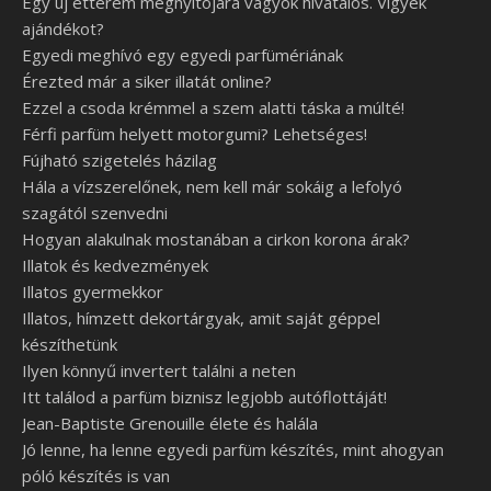
Egy új étterem megnyitójára vagyok hivatalos. Vigyek
ajándékot?
Egyedi meghívó egy egyedi parfümériának
Érezted már a siker illatát online?
Ezzel a csoda krémmel a szem alatti táska a múlté!
Férfi parfüm helyett motorgumi? Lehetséges!
Fújható szigetelés házilag
Hála a vízszerelőnek, nem kell már sokáig a lefolyó
szagától szenvedni
Hogyan alakulnak mostanában a cirkon korona árak?
Illatok és kedvezmények
Illatos gyermekkor
Illatos, hímzett dekortárgyak, amit saját géppel
készíthetünk
Ilyen könnyű invertert találni a neten
Itt találod a parfüm biznisz legjobb autóflottáját!
Jean-Baptiste Grenouille élete és halála
Jó lenne, ha lenne egyedi parfüm készítés, mint ahogyan
póló készítés is van