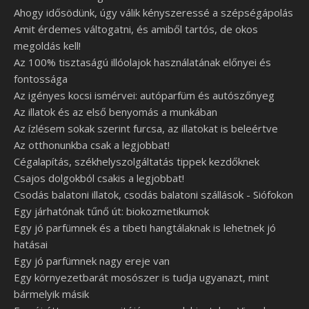
Ahogy idősödünk, úgy válik kényszeressé a szépségápolás
Amit érdemes váltogatni, és amiből tartós, de okos
megoldás kell!
Az 100% tisztaságú illóolajok használatának előnyei és
fontossága
Az igényes kocsi ismérvei: autóparfüm és autószőnyeg
Az illatok és az első benyomás a munkában
Az ízlésem sokak szerint furcsa, az illatokat is beleértve
Az otthonunkba csak a legjobbat!
Cégalapítás, székhelyszolgáltatás tippek kezdőknek
Csajos dolgokból csakis a legjobbat!
Csodás balatoni illatok, csodás balatoni szállások - Siófokon
Egy járhatónak tűnő út: biokozmetikumok
Egy jó parfümnek és a tibeti hangtálaknak is lehetnek jó
hatásai
Egy jó parfümnek nagy ereje van
Egy környezetbarát mosószer is tudja ugyanazt, mint
bármelyik másik