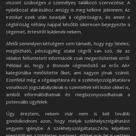
viszont szükséges a személyes találkozó szervezése. A
nyilatkozat aláírásához amúgy is meg kellene jelennem. Az
iratokat ezek után beadják a cégbíróságra, és amint a
cégbíróság néhány nappal később sikeresen bejegyezte a
cégemet, értesítőt küldenek nekem.
Afelől semmilyen kétségem sem támadt, hogy egy hiteles,
megbízható, pénzügyileg stabil cégről van szó, de az
oldalon feltüntetett információk csak megerősítettek erről.
Például az, hogy a Bisnode cégminősítő az erős AA+
kategóriába minősítette őket, ami nagyon jónak számít.
Ezenfelül még a cégalapításra és a székhelyszolgáltatásra
vonatkozó jogszabályoknak is szenteltek két külön cikket is,
amiből informálódhatnak és megbizonyosodhatnak a
potenciális ügyfelek.
Úgy éreztem, nekem már nem is kell tovább
gondolkodnom azon, hogy melyik székhelyszolgáltatást
vegyem igénybe. A szekhelyszolgaltatas24.hu képében
megtaláltam a tökéletes partnert, akikkel már fel is vettem