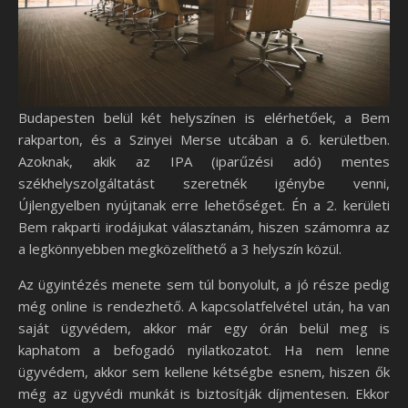
Budapesten belül két helyszínen is elérhetőek, a Bem
rakparton, és a Szinyei Merse utcában a 6. kerületben.
Azoknak, akik az IPA (iparűzési adó) mentes
székhelyszolgáltatást szeretnék igénybe venni,
Újlengyelben nyújtanak erre lehetőséget. Én a 2. kerületi
Bem rakparti irodájukat választanám, hiszen számomra az
a legkönnyebben megközelíthető a 3 helyszín közül.
Az ügyintézés menete sem túl bonyolult, a jó része pedig
még online is rendezhető. A kapcsolatfelvétel után, ha van
saját ügyvédem, akkor már egy órán belül meg is
kaphatom a befogadó nyilatkozatot. Ha nem lenne
ügyvédem, akkor sem kellene kétségbe esnem, hiszen ők
még az ügyvédi munkát is biztosítják díjmentesen. Ekkor