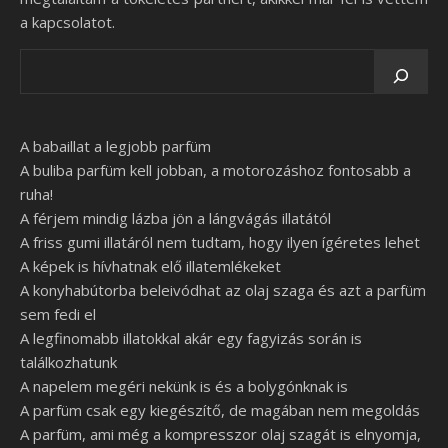
a kapcsolatot.
A babaillat a legjobb parfüm
A buliba parfüm kell jobban, a motorozáshoz fontosabb a
ruha!
A férjem mindig lázba jön a lángvágás illatától
A friss gumi illatáról nem tudtam, hogy ilyen ígéretes lehet
A képek is hívhatnak elő illatemlékeket
A konyhabútorba beleivódhat az olaj szaga és azt a parfüm
sem fedi el
A legfinomabb illatokkal akár egy fagyizás során is
találkozhatunk
A napelem megéri nekünk is és a bolygónknak is
A parfüm csak egy kiegészítő, de magában nem megoldás
A parfüm, ami még a kompresszor olaj szagát is elnyomja,